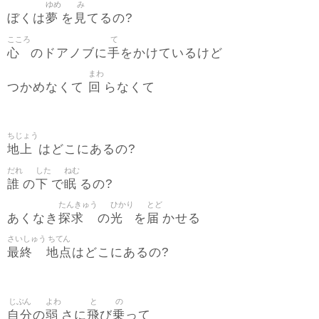
ゆめ
み
夢
見
ぼくは
を
てるの?
こころ
て
心
手
のドアノブに
をかけているけど
まわ
回
つかめなくて
らなくて
ちじょう
地上
はどこにあるの?
だれ
した
ねむ
誰
下
眠
の
で
るの?
たんきゅう
ひかり
とど
探求
光
届
あくなき
の
を
かせる
さいしゅう
ちてん
最終
地点
はどこにあるの?
じぶん
よわ
と
の
自分
弱
飛
乗
の
さに
び
って