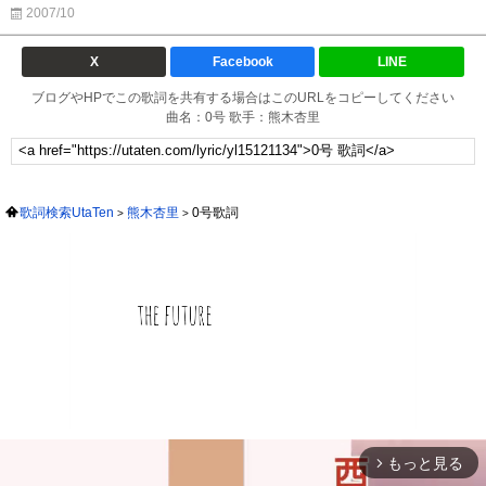
2007/10
X
Facebook
LINE
ブログやHPでこの歌詞を共有する場合はこのURLをコピーしてください
曲名：0号 歌手：熊木杏里
歌詞検索UtaTen
熊木杏里
0号歌詞
もっと見る
arrow_forward_ios