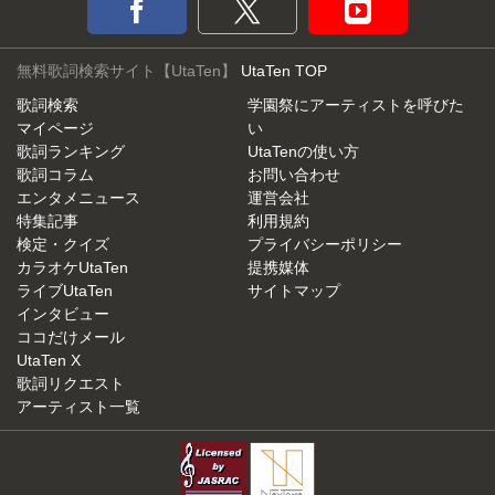
無料歌詞検索サイト【UtaTen】
UtaTen TOP
歌詞検索
学園祭にアーティストを呼びた
マイページ
い
歌詞ランキング
UtaTenの使い方
歌詞コラム
お問い合わせ
エンタメニュース
運営会社
特集記事
利用規約
検定・クイズ
プライバシーポリシー
カラオケUtaTen
提携媒体
ライブUtaTen
サイトマップ
インタビュー
ココだけメール
UtaTen X
歌詞リクエスト
アーティスト一覧