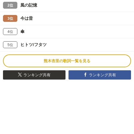
風の記憶
2位
今は昔
3位
傘
4位
ヒトツ/フタツ
5位
熊木杏里の歌詞一覧を見る
ランキング共有
ランキング共有