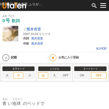
0号 歌詞 熊木杏里 ふりがな付
よみ：0ごう
0号
歌詞
熊木杏里
2007.10.24 リリース
作詞
熊木杏里
作曲
熊木杏里
#J-POP
★
試聴
お気に入り登録
文字サイズ
ふりがな
ダークモード
大
中
小
あ
A
OFF
ON
OFF
あお
ちきゅう
青
地球
い
のベッドで