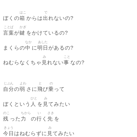
はこ
で
箱
出
ぼくの
からは
れないの?
ことば
かぎ
言葉
鍵
が
をかけているの?
なか
あした
中
明日
まくらの
に
があるの?
み
こと
見
事
ねむらなくちゃ
れない
なの?
じぶん
よわ
と
の
自分
弱
飛
乗
の
さに
び
って
ひと
み
人
見
ぼくという
を
てみたい
のこ
ちから
い
さき
残
力
行
先
った
の
く
を
きょう
み
今日
見
はねむらずに
てみたい