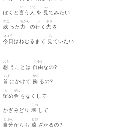
い
ひと
み
言
人
見
ぼくと
う
を
てみたい
のこ
ちから
い
さき
残
力
行
先
った
の
く
を
きょう
み
今日
見
はねむるまで
ていたい
おも
じゆう
想
自由
うことは
なの?
くび
かざ
首
飾
にかけて
るの?
と
がね
留
金
め
をなくして
こわ
壊
かざみどり
して
じぶん
とお
自分
遠
からも
ざかるの?