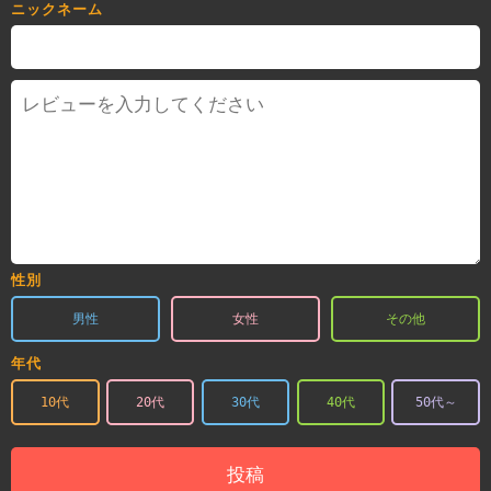
ニックネーム
性別
男性
女性
その他
年代
10代
20代
30代
40代
50代～
投稿