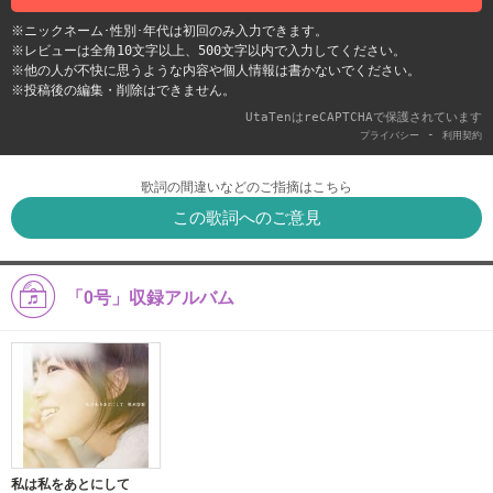
※ニックネーム･性別･年代は初回のみ入力できます。
※レビューは全角10文字以上、500文字以内で入力してください。
※他の人が不快に思うような内容や個人情報は書かないでください。
※投稿後の編集・削除はできません。
UtaTenはreCAPTCHAで保護されています
-
プライバシー
利用契約
歌詞の間違いなどのご指摘はこちら
この歌詞へのご意見
「0号」収録アルバム
私は私をあとにして