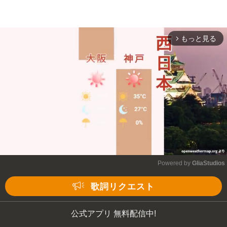
もっと見る
arrow_forward_ios
Powered by 
GliaStudios
Mute
歌詞リクエスト
公式アプリ 無料配信中!