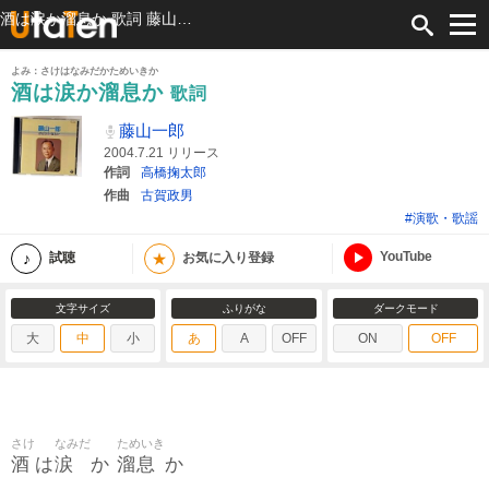
酒は涙か溜息か 歌詞 藤山一郎 ふりがな付
よみ：さけはなみだかためいきか
酒は涙か溜息か
歌詞
藤山一郎
2004.7.21 リリース
作詞
高橋掬太郎
作曲
古賀政男
#演歌・歌謡
YouTube
★
試聴
お気に入り登録
文字サイズ
ふりがな
ダークモード
大
中
小
あ
A
OFF
ON
OFF
さけ
なみだ
ためいき
酒
涙
溜息
は
か
か