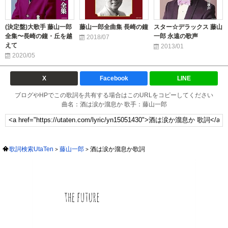
(決定盤)大歌手 藤山一郎
藤山一郎全曲集 長崎の鐘
スター☆デラックス 藤山
全集〜長崎の鐘・丘を越
一郎 永遠の歌声
2018/07
えて
2013/01
2020/05
X
Facebook
LINE
ブログやHPでこの歌詞を共有する場合はこのURLをコピーしてください
曲名：酒は涙か溜息か 歌手：藤山一郎
歌詞検索UtaTen
藤山一郎
酒は涙か溜息か歌詞