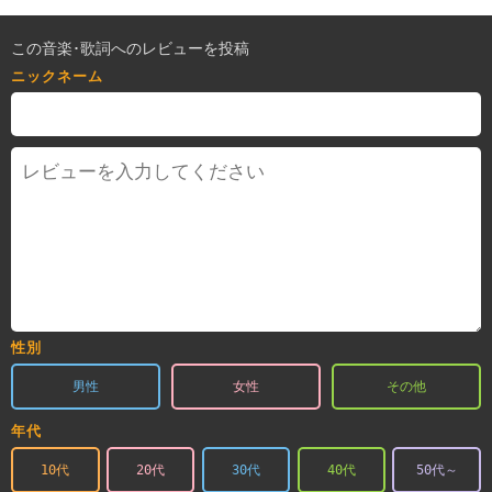
この音楽･歌詞へのレビューを投稿
ニックネーム
性別
男性
女性
その他
年代
10代
20代
30代
40代
50代～