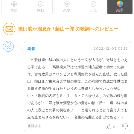
結果
友情
感動
恋愛
元気
酒は涙か溜息か / 藤山一郎 の歌詞へのレビュー
男性
2022/12/03 03:12
馬骨
この歌は遠い縁の彼の人にという一文が入るが、奇縁ともいえ
る唄である・・高橋掬太郎は北海道の地方記者で初めての詩
作、古賀政男はコロンビアと専属契約を結んだ直後、歌った藤
山一郎はまだ東京音楽学校の生徒、この布陣で構成に後世に名
を遺す名曲が生まれたというのは奇跡としか言いようがな
い・・歌詞の内容も５・７、５・７の繰り返しの短歌の様な歌
であるが・・酒は涙か溜息か心の憂さの捨て所・・遠い縁の彼
の人に夜ごとの夢の切なさよ・・と遣られるとどう言う人でも
立ち止まらざるを得ない・・名曲の名曲たる所以である・・
通報する
0