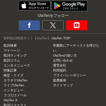
UtaTenをフォロー
無料歌詞検索サイト【UtaTen】
UtaTen TOP
歌詞検索
学園祭にアーティストを呼びた
マイページ
い
歌詞ランキング
UtaTenの使い方
歌詞コラム
お問い合わせ
エンタメニュース
運営会社
特集記事
利用規約
検定・クイズ
プライバシーポリシー
カラオケUtaTen
提携媒体
ライブUtaTen
サイトマップ
インタビュー
ココだけメール
UtaTen X
歌詞リクエスト