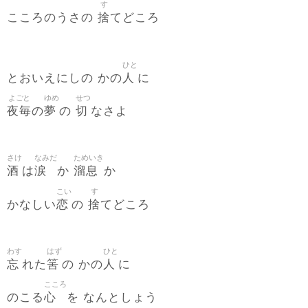
す
捨
こころのうさの
てどころ
ひと
人
とおいえにしの かの
に
よごと
ゆめ
せつ
夜毎
夢
切
の
の
なさよ
さけ
なみだ
ためいき
酒
涙
溜息
は
か
か
こい
す
恋
捨
かなしい
の
てどころ
わす
はず
ひと
忘
筈
人
れた
の かの
に
こころ
心
のこる
を なんとしょう