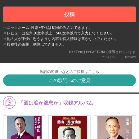
投稿
※ニックネーム･性別･年代は初回のみ入力できます。
※レビューは全角10文字以上、500文字以内で入力してください。
※他の人が不快に思うような内容や個人情報は書かないでください。
※投稿後の編集・削除はできません。
UtaTenはreCAPTCHAで保護されています
-
プライバシー
利用契約
歌詞の間違いなどのご指摘はこちら
この歌詞へのご意見
「酒は涙か溜息か」収録アルバム