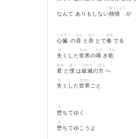
ねつじょう
熱情
なんて ありもしない
が
しんぞう
おと
おと
かな
心臓
音
音
奏
の
と
とで
でる
な
せかい
なげ
うた
失
世界
嘆
歌
くした
の
き
きみ
ぼく
はめつ
ほう
君
僕
破滅
方
と
は
の
へ
な
せかい
失
世界
くした
ごと
お
堕
ちてゆく
お
堕
ちてゆこうよ