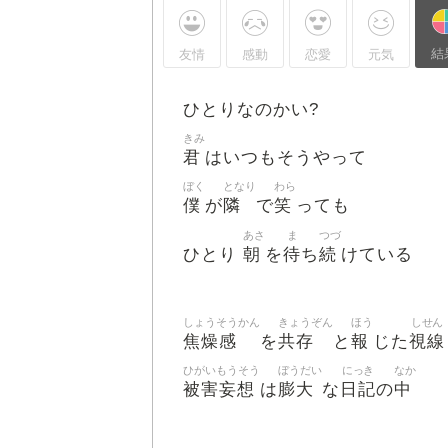
結
友情
感動
恋愛
元気
ひとりなのかい?
きみ
君
はいつもそうやって
ぼく
となり
わら
僕
隣
笑
が
で
っても
あさ
ま
つづ
朝
待
続
ひとり
を
ち
けている
しょうそうかん
きょうぞん
ほう
しせん
焦燥感
共存
報
視線
を
と
じた
ひがいもうそう
ぼうだい
にっき
なか
被害妄想
膨大
日記
中
は
な
の