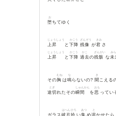
お
堕
ちてゆく
じょうしょう
かこう
ざんぞう
きみ
上昇
下降
残像
君
と
が
さ
じょうしょう
かこう
かこ
ざんがい
み
上昇
下降
過去
残骸
未
と
の
な
むね
な
き
胸
鳴
聞
その
は
らないの?
こえる
とぎ
しゅんかん
おも
途切
瞬間
思
れたその
を
ってい
はへん
ひろ
あつ
と
破片
拾
集
溶
ガラス
い
め
かせたら