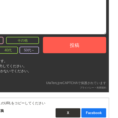
その他
投稿
40代
50代～
ます。
入力してください。
書かないでください。
UtaTenはreCAPTCHAで保護されています
-
プライバシー
利用契約
このURLをコピーしてください
：鴉
X
Facebook