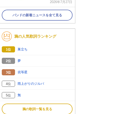
2026年7月27日
バンドの新着ニュースを全て見る
鴉の人気歌詞ランキング
巣立ち
1位
夢
2位
劣等星
3位
雨上がりのジルバ
4位
無
5位
鴉の歌詞一覧を見る