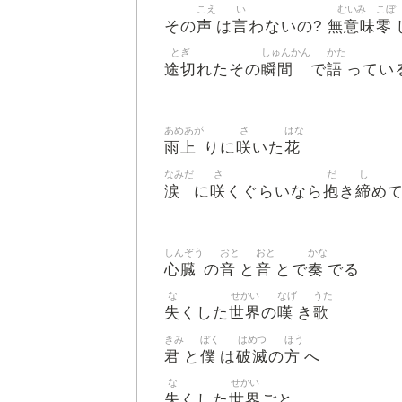
こえ
い
むいみ
こぼ
声
言
無意味
零
その
は
わないの?
とぎ
しゅんかん
かた
途切
瞬間
語
れたその
で
ってい
あめあが
さ
はな
雨上
咲
花
りに
いた
なみだ
さ
だ
し
涙
咲
抱
締
に
くぐらいなら
き
め
しんぞう
おと
おと
かな
心臓
音
音
奏
の
と
とで
でる
な
せかい
なげ
うた
失
世界
嘆
歌
くした
の
き
きみ
ぼく
はめつ
ほう
君
僕
破滅
方
と
は
の
へ
な
せかい
失
世界
くした
ごと