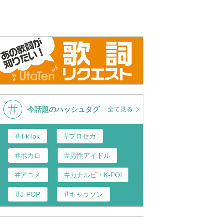
今話題のハッシュタグ
全て見る
TikTok
プロセカ
ボカロ
男性アイドル
アニメ
カナルビ・K-POP和訳
J-POP
キャラソン
あんスタ
歌い手