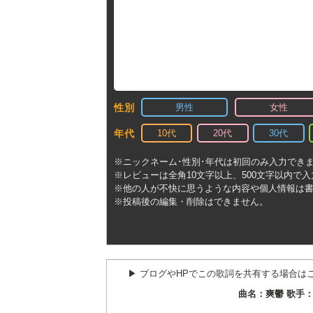
男性
女性
性別
10代
20代
30代
年代
※ニックネーム･性別･年代は初回のみ入力でき
※レビューは全角10文字以上、500文字以内で
※他の人が不快に思うような内容や個人情報は
※投稿後の編集・削除はできません。
▶︎ ブログやHPでこの歌詞を共有する場合は
曲名：爽鬱 歌手