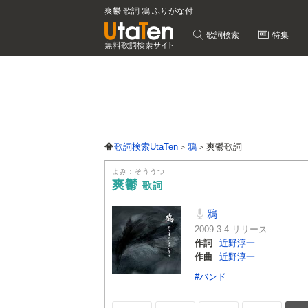
爽鬱 歌詞 鴉 ふりがな付
歌詞検索
特集
歌詞検索UtaTen
鴉
爽鬱歌詞
よみ：そううつ
爽鬱
歌詞
鴉
2009.3.4 リリース
作詞
近野淳一
作曲
近野淳一
#バンド