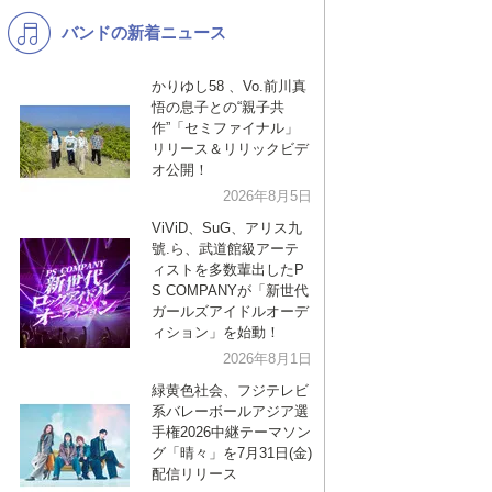
バンドの新着ニュース
K-POP
バンド
演歌・歌謡
洋楽
かりゆし58 、Vo.前川真
悟の息子との“親子共
VTuber
ディズニー
作”「セミファイナル」
リリース＆リリックビデ
オ公開！
2026年8月5日
ViViD、SuG、アリス九
號.ら、武道館級アーテ
ィストを多数輩出したP
S COMPANYが「新世代
ガールズアイドルオーデ
ィション」を始動！
2026年8月1日
緑黄色社会、フジテレビ
系バレーボールアジア選
手権2026中継テーマソン
グ「晴々」を7月31日(金)
配信リリース