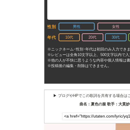
男性
女性
性別
10代
20代
30代
年代
※ニックネーム･性別･年代は初回のみ入力でき
※レビューは全角10文字以上、500文字以内で
※他の人が不快に思うような内容や個人情報は
※投稿後の編集・削除はできません。
▶︎ ブログやHPでこの歌詞を共有する場合は
曲名：夏色の服 歌手：大貫妙子