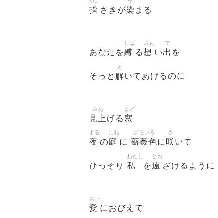
ゆび
そ
指
染
さきが
まる
しば
おも
で
縛
想
出
あなたを
る
い
を
と
解
そっと
いてあげるのに
みあ
まど
見上
窓
げる
よる
にわ
ばらいろ
さ
夜
庭
薔薇色
咲
の
に
に
いて
わたし
とお
私
遠
ひっそり
を
ざけるように
あい
愛
におびえて