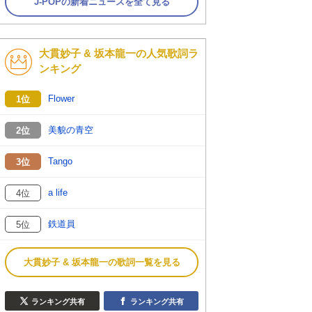
J-POPの新着ニュースを全て見る
大貫妙子 & 坂本龍一の人気歌詞ラ
ンキング
Flower
1位
美貌の青空
2位
Tango
3位
a life
4位
鉄道員
5位
大貫妙子 & 坂本龍一の歌詞一覧を見る
ランキング共有
ランキング共有