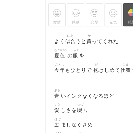
結
友情
感動
恋愛
元気
にあ
か
似合
買
よく
うと
ってくれた
なついろ
ふく
夏色
服
の
を
ことし
だ
しま
今年
抱
仕舞
もひとりで
きしめて
あお
青
いインクなくなるほど
いと
つづ
愛
綴
しさを
り
はげ
励
ましなぐさめ