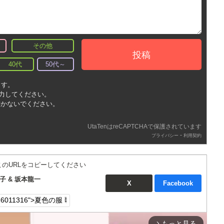
その他
投稿
40代
50代～
ます。
入力してください。
書かないでください。
UtaTenはreCAPTCHAで保護されています
-
プライバシー
利用契約
このURLをコピーしてください
 & 坂本龍一
X
Facebook
もっと見る
arrow_forward_ios