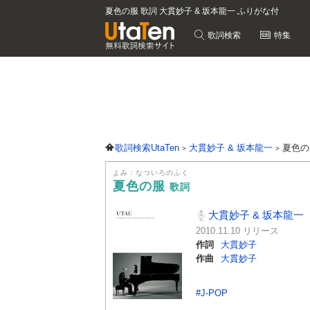
夏色の服 歌詞 大貫妙子 & 坂本龍一 ふりがな付
歌詞検索
特集
歌詞検索UtaTen
大貫妙子 & 坂本龍一
夏色の
よみ：なついろのふく
夏色の服
歌詞
大貫妙子 & 坂本龍一
2010.11.10 リリース
作詞
大貫妙子
作曲
大貫妙子
#J-POP