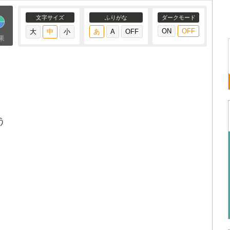
文字サイズ
ふりがな
ダークモード
果
う