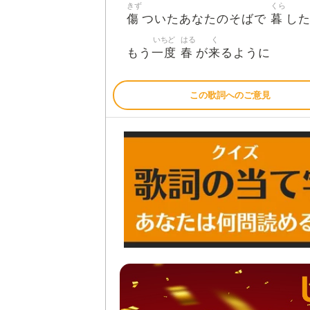
きず
くら
傷
暮
ついたあなたのそばで
し
いちど
はる
く
一度
春
来
もう
が
るように
この歌詞へのご意見