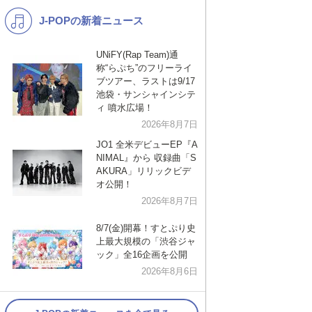
J-POPの新着ニュース
K-POP
バンド
演歌・歌謡
洋楽
UNiFY(Rap Team)通
称“らぷち”のフリーライ
VTuber
ディズニー
ブツアー、ラストは9/17
池袋・サンシャインシテ
ィ 噴水広場！
2026年8月7日
JO1 全米デビューEP『A
NIMAL』から 収録曲「S
AKURA」リリックビデ
オ公開！
2026年8月7日
8/7(金)開幕！すとぷり史
上最大規模の「渋谷ジャ
ック」全16企画を公開
2026年8月6日