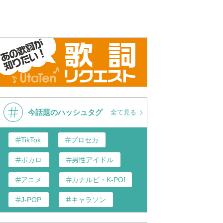
今話題のハッシュタグ
全て見る
TikTok
プロセカ
ボカロ
男性アイドル
アニメ
カナルビ・K-POP和訳
J-POP
キャラソン
あんスタ
歌い手