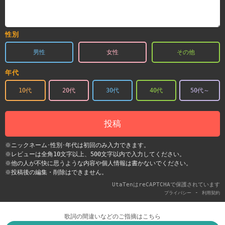
性別
男性
女性
その他
年代
10代
20代
30代
40代
50代～
投稿
※ニックネーム･性別･年代は初回のみ入力できます。
※レビューは全角10文字以上、500文字以内で入力してください。
※他の人が不快に思うような内容や個人情報は書かないでください。
※投稿後の編集・削除はできません。
UtaTenはreCAPTCHAで保護されています
-
プライバシー
利用契約
歌詞の間違いなどのご指摘はこちら