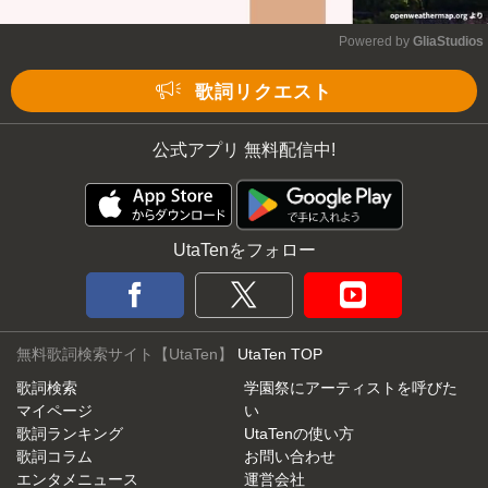
Powered by 
GliaStudios
Mute
歌詞リクエスト
公式アプリ 無料配信中!
UtaTenをフォロー
無料歌詞検索サイト【UtaTen】
UtaTen TOP
歌詞検索
学園祭にアーティストを呼びた
マイページ
い
歌詞ランキング
UtaTenの使い方
歌詞コラム
お問い合わせ
エンタメニュース
運営会社