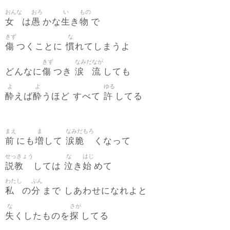
おんな
おろ
い
もの
女
愚
生
物
は
かな
き
で
きず
な
傷
慣
つくことに
れてしまうよ
きず
なみだ
なが
傷
涙
流
どんなに
つき
しても
よ
よ
ゆる
酔
酔
許
えば
うほど すべて
してる
まえ
ま
なみだもろ
前
増
涙脆
にも
して
くなって
せっきょう
な
はじ
説教
泣
始
しては
き
めて
わたし
ぶん
私
分
の
まで しあわせになれよと
な
さが
失
探
くしたものを
してる