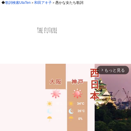
歌詞検索UtaTen
和田アキ子
愚かな女たち歌詞
もっと見る
arrow_forward_ios