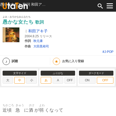
愚かな女たち 歌詞 和田アキ子 ふりがな付
よみ：おろかなおんなたち
愚かな女たち
歌詞
和田アキ子
2004.8.25 リリース
作詞
秋元康
作曲
大田黒裕司
#J-POP
★
試聴
お気に入り登録
文字サイズ
ふりがな
ダークモード
大
中
小
あ
A
OFF
ON
OFF
ちかごろ
きゅう
さけ
よわ
近頃
急
酒
弱
に
が
くなって