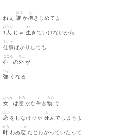
だれ
だ
誰
抱
ねぇ
か
きしめてよ
ひとり
い
1人
生
じゃ
きていけないから
しごと
仕事
ばかりしても
こころ
そと
心
外
の
が
つよ
強
くなる
おんな
おろ
い
もの
女
愚
生
物
は
かな
き
で
こい
し
恋
死
をしなけりゃ
んでしまうよ
かな
こい
叶
恋
わぬ
だとわかっていたって