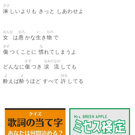
さび
淋
しいよりも きっと しあわせよ
おんな
おろ
い
もの
女
愚
生
物
は
かな
き
で
きず
な
傷
慣
つくことに
れてしまうよ
きず
なみだ
なが
傷
涙
流
どんなに
つき
しても
よ
よ
ゆる
酔
酔
許
えば
うほど すべて
してる