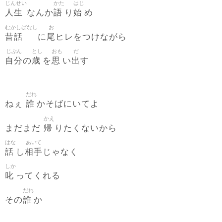
じんせい
かた
はじ
人生
語
始
なんか
り
め
むかしばなし
お
昔話
尾
に
ヒレをつけながら
じぶん
とし
おも
だ
自分
歳
思
出
の
を
い
す
だれ
誰
ねぇ
かそばにいてよ
かえ
帰
まだまだ
りたくないから
はな
あいて
話
相手
し
じゃなく
しか
叱
ってくれる
だれ
誰
その
か