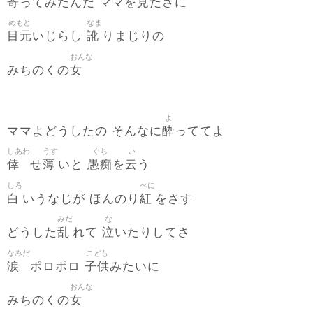
寄
見
ってみたんだ ママを
たさに
めもと
なま
目元
訛
いじらし
りまじりの
おんな
女
みちのくの
よ
酔
ママよどうしたの そんなに
っててよ
しあわ
うす
ぐち
い
倖
薄
愚痴
云
せ
いと
を
う
しろ
べに
白
紅
いうなじが ほんのり
をさす
みだ
な
乱
泣
どうした
れて
いたりしてさ
なみだ
こども
涙
子供
ポロポロ
みたいに
おんな
女
みちのくの