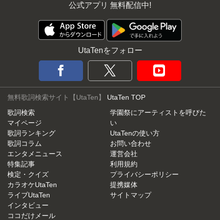
公式アプリ 無料配信中!
UtaTenをフォロー
無料歌詞検索サイト【UtaTen】
UtaTen TOP
歌詞検索
学園祭にアーティストを呼びた
マイページ
い
歌詞ランキング
UtaTenの使い方
歌詞コラム
お問い合わせ
エンタメニュース
運営会社
特集記事
利用規約
検定・クイズ
プライバシーポリシー
カラオケUtaTen
提携媒体
ライブUtaTen
サイトマップ
インタビュー
ココだけメール