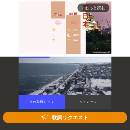
もっと読む
arrow_forward_ios
Mute
次の動画まで 3
キャンセル
歌詞リクエスト