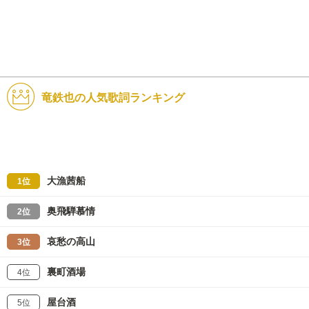
竜鉄也の人気歌詞ランキング
大漁茜船
1位
奥飛騨慕情
2位
哀愁の高山
3位
裏町酒場
4位
屋台酒
5位