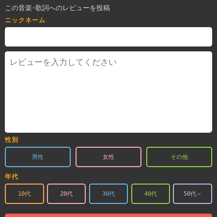
この音楽･歌詞へのレビューを投稿
ニックネーム
性別
男性
女性
その他
年代
10代
20代
30代
40代
50代～