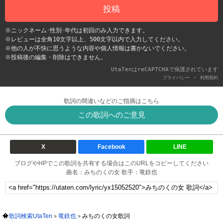
投稿
※ニックネーム･性別･年代は初回のみ入力できます。
※レビューは全角10文字以上、500文字以内で入力してください。
※他の人が不快に思うような内容や個人情報は書かないでください。
※投稿後の編集・削除はできません。
UtaTenはreCAPTCHAで保護されています
-
プライバシー
利用契約
歌詞の間違いなどのご指摘はこちら
この歌詞へのご意見
X
Facebook
LINE
ブログやHPでこの歌詞を共有する場合はこのURLをコピーしてください
曲名：みちのくの女 歌手：竜鉄也
歌詞検索UtaTen
竜鉄也
みちのくの女歌詞