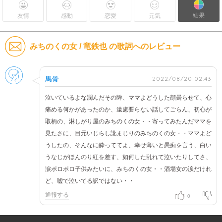
結果
友情
感動
恋愛
元気
みちのくの女 / 竜鉄也 の歌詞へのレビュー
男性
2022/08/20 02:43
馬骨
泣いているよな潤んだその眸、ママよどうした顔曇らせて、心
痛める何かがあったのか、遠慮要らない話してごらん、初心が
取柄の、淋しがり屋のみちのくの女・・寄ってみたんだママを
見たさに、目元いじらし訛まじりのみちのくの女・・ママよど
うしたの、そんなに酔っててよ、幸せ薄いと愚痴を言う、白い
うなじがほんのり紅を差す、如何した乱れて泣いたりしてさ、
涙ポロポロ子供みたいに、みちのくの女・・酒場女の涙だけれ
ど、嘘で泣いてる訳ではない・・
通報する
0