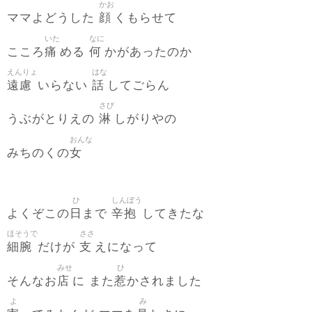
かお
顔
ママよどうした
くもらせて
いた
なに
痛
何
こころ
める
かがあったのか
えんりょ
はな
遠慮
話
いらない
してごらん
さび
淋
うぶがとりえの
しがりやの
おんな
女
みちのくの
ひ
しんぼう
日
辛抱
よくぞこの
まで
してきたな
ほそうで
ささ
細腕
支
だけが
えになって
みせ
ひ
店
惹
そんなお
に また
かされました
よ
み