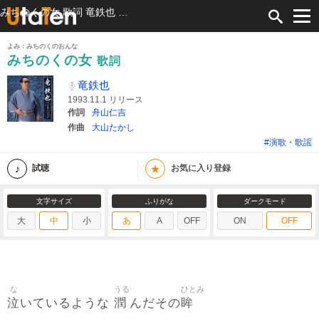
みちのくの女 歌詞 竜鉄也 ふりがな付
よみ：みちのくのおんな
みちのくの女
歌詞
竜鉄也
1993.11.1 リリース
作詞
舟山仁吉
作曲
大山たかし
#演歌・歌謡
★
試聴
お気に入り登録
文字サイズ
ふりがな
ダークモード
大
中
小
あ
A
OFF
ON
OFF
な
うる
ひとみ
泣
潤
眸
いているような
んだその