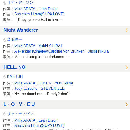
リア・ディゾン
作詞：
Mika ARATA
,
Leah Dizon
作曲：
Shoichiro Hirata(SUPA LOVE)
歌詞：（Baby, please Fall in love...
Night Wanderer
堂本光一
作詞：
Mika ARATA
,
Yuhki SHIRAI
作曲：
Alexander Komelew.Caroline von Brunken
,
Jussi Nikula
歌詞：Moon…hiding in the darkness I...
HELL, NO
KAT-TUN
作詞：
Mika ARATA
,
JOKER
,
Yuki Shirai
作曲：
Joey Carbone
,
STEVEN LEE
歌詞：Hell no daaahmm.. Ready? don't...
L・O・V・E U
リア・ディゾン
作詞：
Mika ARATA
,
Leah Dizon
作曲：
Shoichiro Hirata(SUPA LOVE)