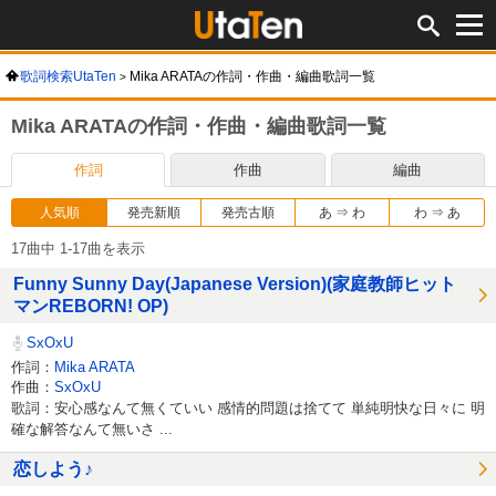
歌詞検索UtaTen
Mika ARATAの作詞・作曲・編曲歌詞一覧
Mika ARATAの作詞・作曲・編曲歌詞一覧
作詞
作曲
編曲
人気順
発売新順
発売古順
あ ⇒ わ
わ ⇒ あ
17曲中 1-17曲を表示
Funny Sunny Day(Japanese Version)(家庭教師ヒット
マンREBORN! OP)
SxOxU
作詞：
Mika ARATA
作曲：
SxOxU
歌詞：安心感なんて無くていい 感情的問題は捨てて 単純明快な日々に 明
確な解答なんて無いさ ...
恋しよう♪