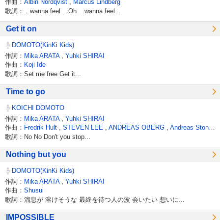
作曲：
Albin Nordqvist
,
Marcus Lindberg
歌詞：...wanna feel ...Oh ...wanna feel...
Get it on
DOMOTO(KinKi Kids)
作詞：
Mika ARATA
,
Yuhki SHIRAI
作曲：
Koji Ide
歌詞：Set me free Get it...
Time to go
KOICHI DOMOTO
作詞：
Mika ARATA
,
Yuhki SHIRAI
作曲：
Fredrik Hult
,
STEVEN LEE
,
ANDREAS OBERG
,
Andreas Stone Johansson
歌詞：No No Don't you stop...
Nothing but you
DOMOTO(KinKi Kids)
作詞：
Mika ARATA
,
Yuhki SHIRAI
作曲：
Shusui
歌詞：溜息が 溶けそうな 最終を待つ人の波 会いたい 想いに...
IMPOSSIBLE