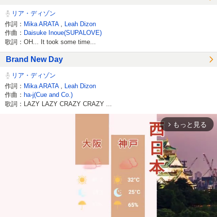
リア・ディゾン
作詞：
Mika ARATA
,
Leah Dizon
作曲：
Daisuke Inoue(SUPALOVE)
歌詞：OH... It took some time...
Brand New Day
リア・ディゾン
作詞：
Mika ARATA
,
Leah Dizon
作曲：
ha-j(Cue and Co.)
歌詞：LAZY LAZY CRAZY CRAZY ...
もっと見る
arrow_forward_ios