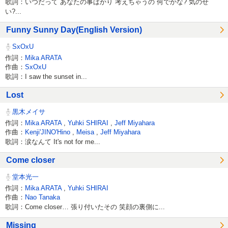
歌詞：いつだって あなたの事ばかり 考えちゃうの 何でかな? 気のせ
い?...
Funny Sunny Day(English Version)
SxOxU
作詞：
Mika ARATA
作曲：
SxOxU
歌詞：I saw the sunset in...
Lost
黒木メイサ
作詞：
Mika ARATA
,
Yuhki SHIRAI
,
Jeff Miyahara
作曲：
Kenji'JINO'Hino
,
Meisa
,
Jeff Miyahara
歌詞：涙なんて It's not for me...
Come closer
堂本光一
作詞：
Mika ARATA
,
Yuhki SHIRAI
作曲：
Nao Tanaka
歌詞：Come closer… 張り付いたその 笑顔の裏側に...
Missing