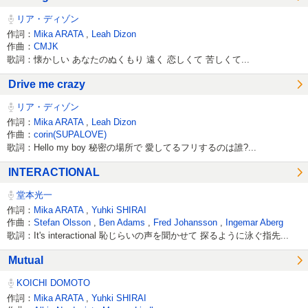
リア・ディゾン
作詞：
Mika ARATA
,
Leah Dizon
作曲：
CMJK
歌詞：懐かしい あなたのぬくもり 遠く 恋しくて 苦しくて...
Drive me crazy
リア・ディゾン
作詞：
Mika ARATA
,
Leah Dizon
作曲：
corin(SUPALOVE)
歌詞：Hello my boy 秘密の場所で 愛してるフリするのは誰?...
INTERACTIONAL
堂本光一
作詞：
Mika ARATA
,
Yuhki SHIRAI
作曲：
Stefan Olsson
,
Ben Adams
,
Fred Johansson
,
Ingemar Aberg
歌詞：It's interactional 恥じらいの声を聞かせて 探るように泳ぐ指先...
Mutual
KOICHI DOMOTO
作詞：
Mika ARATA
,
Yuhki SHIRAI