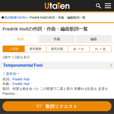
歌詞検索UtaTen
Fredrik Hultの作詞・作曲・編曲歌詞一覧
Fredrik Hultの作詞・作曲・編曲歌詞一覧
作詞
作曲
編曲
人気順
発売新順
発売古順
あ ⇒ わ
わ ⇒ あ
1曲中 1-1曲を表示
Temperamental Fool
堂本光一
作詞：
Fredrik Hult
作曲：
Fredrik Hult
歌詞：何度も抱き合った この部屋で二度と君の 衣擦れも吐息も 足音も
Passion...
Loaded
:
38.44%
/
Unmute
歌詞リクエスト