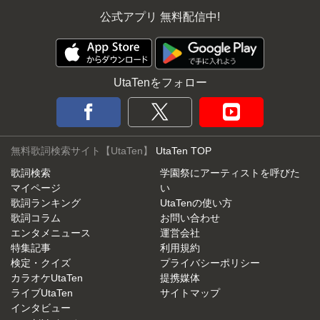
公式アプリ 無料配信中!
UtaTenをフォロー
無料歌詞検索サイト【UtaTen】
UtaTen TOP
歌詞検索
学園祭にアーティストを呼びた
マイページ
い
歌詞ランキング
UtaTenの使い方
歌詞コラム
お問い合わせ
エンタメニュース
運営会社
特集記事
利用規約
検定・クイズ
プライバシーポリシー
カラオケUtaTen
提携媒体
ライブUtaTen
サイトマップ
インタビュー