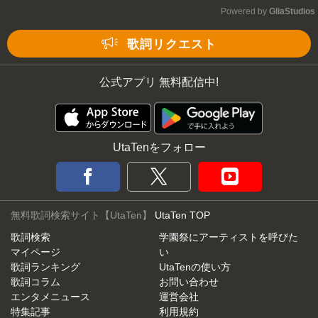
Powered by 
GliaStudios
Mute
歌詞リクエスト
公式アプリ 無料配信中!
UtaTenをフォロー
無料歌詞検索サイト【UtaTen】
UtaTen TOP
歌詞検索
学園祭にアーティストを呼びた
マイページ
い
歌詞ランキング
UtaTenの使い方
歌詞コラム
お問い合わせ
エンタメニュース
運営会社
特集記事
利用規約