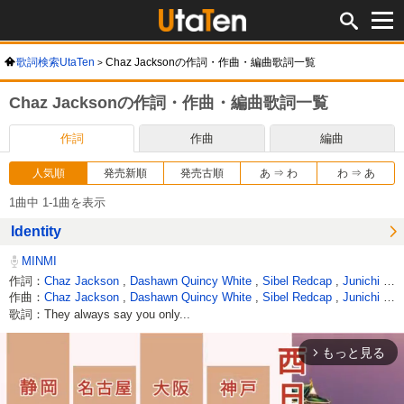
歌詞検索UtaTen
Chaz Jacksonの作詞・作曲・編曲歌詞一覧
Chaz Jacksonの作詞・作曲・編曲歌詞一覧
作詞
作曲
編曲
人気順
発売新順
発売古順
あ ⇒ わ
わ ⇒ あ
1曲中 1-1曲を表示
Identity
MINMI
作詞：
Chaz Jackson
,
Dashawn Quincy White
,
Sibel Redcap
,
Junichi Hoshino
作曲：
Chaz Jackson
,
Dashawn Quincy White
,
Sibel Redcap
,
Junichi Hoshino
歌詞：They always say you only...
もっと見る
arrow_forward_ios