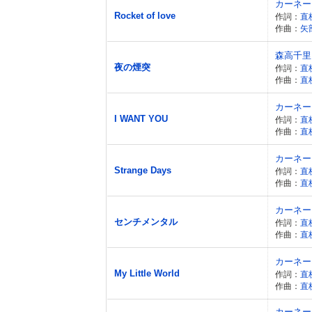
カーネー
Rocket of love
作詞：
直
作曲：
矢
森高千里
夜の煙突
作詞：
直
作曲：
直
カーネー
I WANT YOU
作詞：
直
作曲：
直
カーネー
Strange Days
作詞：
直
作曲：
直
カーネー
センチメンタル
作詞：
直
作曲：
直
カーネー
My Little World
作詞：
直
作曲：
直
カーネー