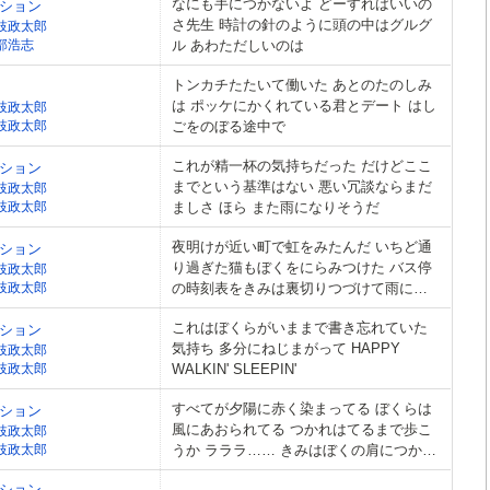
なにも手につかないよ どーすればいいの
ション
さ先生 時計の針のように頭の中はグルグ
枝政太郎
部浩志
ル あわただしいのは
トンカチたたいて働いた あとのたのしみ
は ポッケにかくれている君とデート はし
枝政太郎
枝政太郎
ごをのぼる途中で
これが精一杯の気持ちだった だけどここ
ション
までという基準はない 悪い冗談ならまだ
枝政太郎
枝政太郎
ましさ ほら また雨になりそうだ
夜明けが近い町で虹をみたんだ いちど通
ション
り過ぎた猫もぼくをにらみつけた バス停
枝政太郎
枝政太郎
の時刻表をきみは裏切りつづけて雨に走
り去るのか やがて信号が変わるようにぼ
これはぼくらがいままで書き忘れていた
ション
くの気持ちは裏返しになる
気持ち 多分にねじまがって HAPPY
枝政太郎
枝政太郎
WALKIN' SLEEPIN'
すべてが夕陽に赤く染まってる ぼくらは
ション
風にあおられてる つかれはてるまで歩こ
枝政太郎
枝政太郎
うか ラララ…… きみはぼくの肩につかま
ってなよ
ション