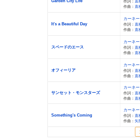
Garden City Life
作詞：
直
作曲：
直
カーネー
It's a Beautiful Day
作詞：
直
作曲：
直
カーネー
スペードのエース
作詞：
直
作曲：
直
カーネー
オフィーリア
作詞：
直
作曲：
直
カーネー
サンセット・モンスターズ
作詞：
直
作曲：
直
カーネー
Something's Coming
作詞：
直
作曲：
矢