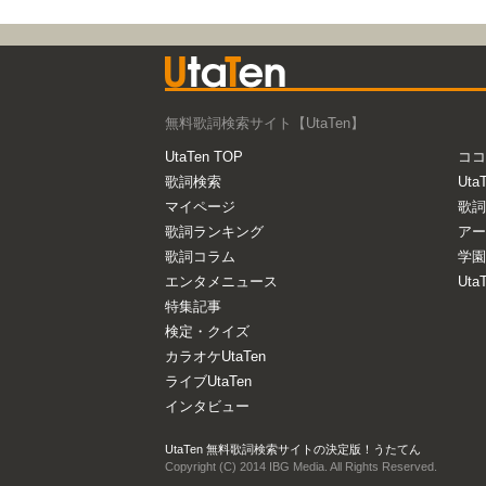
無料歌詞検索サイト【UtaTen】
UtaTen TOP
ココ
歌詞検索
Uta
マイページ
歌詞
歌詞ランキング
アー
歌詞コラム
学園
エンタメニュース
Ut
特集記事
検定・クイズ
カラオケUtaTen
ライブUtaTen
インタビュー
UtaTen 無料歌詞検索サイトの決定版！うたてん
Copyright (C) 2014 IBG Media. All Rights Reserved.