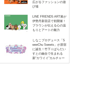
広がるファッションの遊
び場
LINE FRIENDS ART展が
伊勢丹新宿店で初開催！
ブラウンが伝える心の温
もりとアートの魅力
しなこプロデュース「S
weeChu Sweets」が原宿
に誕生！竹下☆ぱらだい
すとの融合で生まれる
新“カワイイ”カルチャー