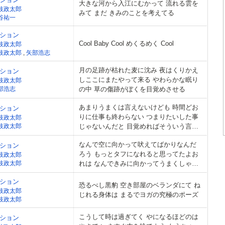
大きな河から入江にむかって 流れる雲を
枝政太郎
みて まだ きみのことを考えてる
谷祐一
ション
Cool Baby Cool めくるめく Cool
枝政太郎
枝政太郎
,
矢部浩志
月の足跡が枯れた麦に沈み 夜はくりかえ
ション
しここにまたやって来る やわらかな眠り
枝政太郎
部浩志
の中 草の傷跡がぼくを目覚めさせる
あまりうまくは言えないけども 時間どお
ション
りに仕事も終わらない つまりたいした事
枝政太郎
枝政太郎
じゃないんだと 目覚めればそういう言い
訳をしてる
なんで空に向かって吠えてばかりなんだ
ション
ろう もっとタフになれると思ってたよお
枝政太郎
枝政太郎
れは なんできみに向かってうまくしゃべ
れないんだろう もっとそばにいたいとお
ション
れは思ってたのに
恐るべし黒豹 空き部屋のベランダにて ね
枝政太郎
じれる身体は まるでヨガの究極のポーズ
枝政太郎
こうして時は過ぎてく やになるほどのは
ション