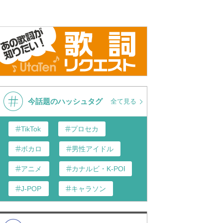
今話題のハッシュタグ
全て見る
TikTok
プロセカ
ボカロ
男性アイドル
アニメ
カナルビ・K-POP和訳
J-POP
キャラソン
あんスタ
歌い手