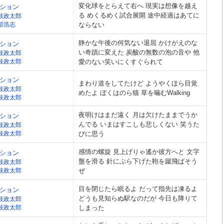
変化球をとらえて右へ 現実は想像を越え
ション
る めくるめく試合展開 途中経過はあてに
枝政太郎
部浩志
ならない
静かな午後の何気ない退屈 かけがえのな
ション
い奇蹟に変えた 炭酸の無数の泡の音や 他
枝政太郎
枝政太郎
愛のない笑いにくすぐられて
ション
まわり道をしてたけど ようやくほら目覚
枝政太郎
めたよ ぼくはのら猫 草を噛むWalking
枝政太郎
夜明けはまだ遠く 月は欠けたままでうか
ション
んでる いまはすこしも悲しくない 笑うた
枝政太郎
枝政太郎
びに思う
感情の螺旋 見上げりゃ遙か彼方へと 文字
ション
盤を滑る 針にぶら下げた鞄を蹴飛ばそう
枝政太郎
枝政太郎
ぜ
目を閉じたら眠るよ だって指先は凍るよ
ション
どうも見知らぬ駅なのだが 今日も降りて
枝政太郎
枝政太郎
しまった