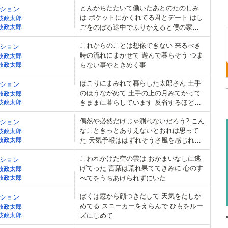
とんかちたたいて働いたあとのたのしみ
ション
は ポケットにかくれてる君とデート はし
枝政太郎
枝政太郎
ごをのぼる途中でふりかえると僕の家の
灯りが見える
これからのことは想像できない 来るべき
ション
時の流れにまかせて 遊んで暮らそう つま
枝政太郎
枝政太郎
らない事やときめく事
ほこりにまみれて暮らした太郎さん 土手
ション
のほうながめて 土手の上の月みてかって
枝政太郎
枝政太郎
きままに暮らしています 反省するほど気
楽じゃないけど やっぱり長年シラフで生
偶然や必然だけじゃ測れないだろう? こん
ション
きてた
なこときっとありえないとおれは思って
枝政太郎
枝政太郎
た 天気予報ははずれそうさ風を感じれば
いい やるせなく果てしない悲しみを蹴り
こわれかけた空の雲は おかまいなしに逃
ション
飛ばそう
げてった 言葉は荒れ果ててきみに 心のす
枝政太郎
枝政太郎
べてをうちあけられずにいた
ぼくは窓から顔つきだして 天気をたしか
ション
めてる スニーカーをえらんで ひもをルー
枝政太郎
枝政太郎
ズにしめて