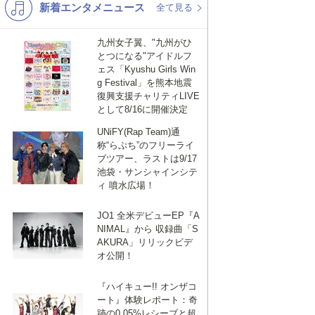
新着エンタメニュース
K-POP
演歌・歌謡
全て見る
バンド
洋楽
九州女子翼、"九州がひ
とつになる"アイドルフ
VTuber
ディズニー
ェス「Kyushu Girls Win
g Festival」を熊本地震
復興支援チャリティLIVE
として8/16に開催決定
UNiFY(Rap Team)通
称“らぷち”のフリーライ
ブツアー、ラストは9/17
池袋・サンシャインシテ
ィ 噴水広場！
JO1 全米デビューEP『A
NIMAL』から 収録曲「S
AKURA」リリックビデ
オ公開！
『ハイキュー!! オンザコ
ート』体験レポート：奇
跡の0.05%レシーブと超