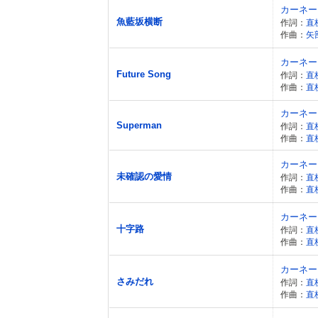
カーネー
魚藍坂横断
作詞：
直
作曲：
矢
カーネー
Future Song
作詞：
直
作曲：
直
カーネー
Superman
作詞：
直
作曲：
直
カーネー
未確認の愛情
作詞：
直
作曲：
直
カーネー
十字路
作詞：
直
作曲：
直
カーネー
さみだれ
作詞：
直
作曲：
直