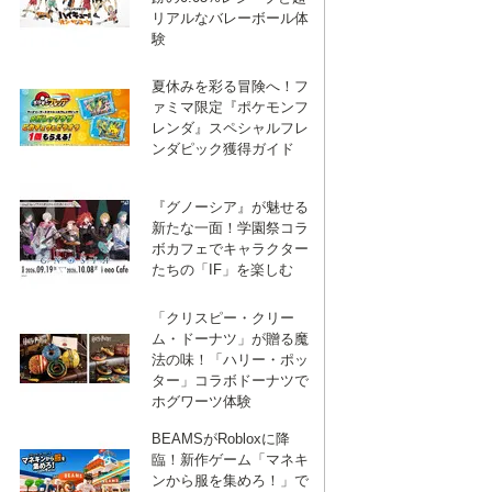
リアルなバレーボール体
験
夏休みを彩る冒険へ！フ
ァミマ限定『ポケモンフ
レンダ』スペシャルフレ
ンダピック獲得ガイド
『グノーシア』が魅せる
新たな一面！学園祭コラ
ボカフェでキャラクター
たちの「IF」を楽しむ
「クリスピー・クリー
ム・ドーナツ」が贈る魔
法の味！「ハリー・ポッ
ター」コラボドーナツで
ホグワーツ体験
BEAMSがRobloxに降
臨！新作ゲーム「マネキ
ンから服を集めろ！」で