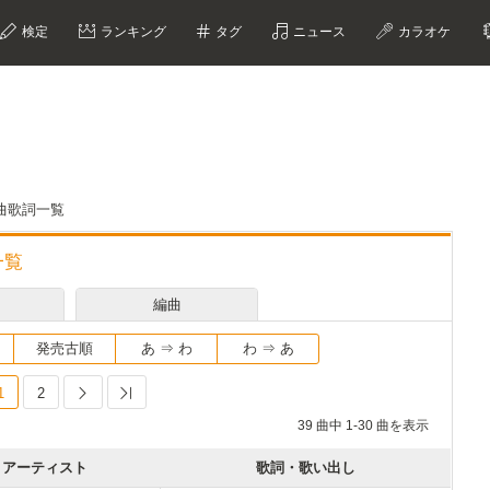
検定
ランキング
タグ
ニュース
カラオケ
曲歌詞一覧
一覧
編曲
発売古順
あ ⇒ わ
わ ⇒ あ
1
2
Next
Last
39 曲中 1-30 曲を表示
アーティスト
歌詞・歌い出し