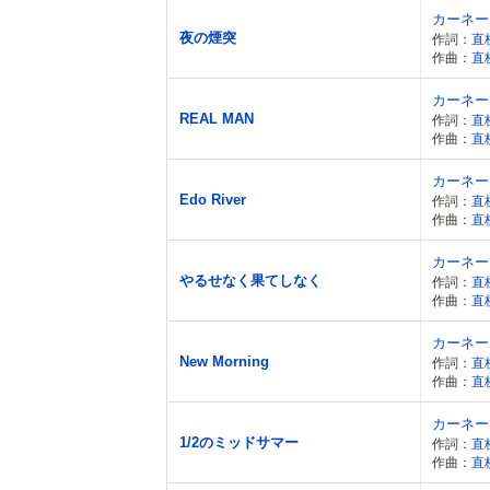
カーネー
夜の煙突
作詞：
直
作曲：
直
カーネー
REAL MAN
作詞：
直
作曲：
直
カーネー
Edo River
作詞：
直
作曲：
直
カーネー
やるせなく果てしなく
作詞：
直
作曲：
直
カーネー
New Morning
作詞：
直
作曲：
直
カーネー
1/2のミッドサマー
作詞：
直
作曲：
直