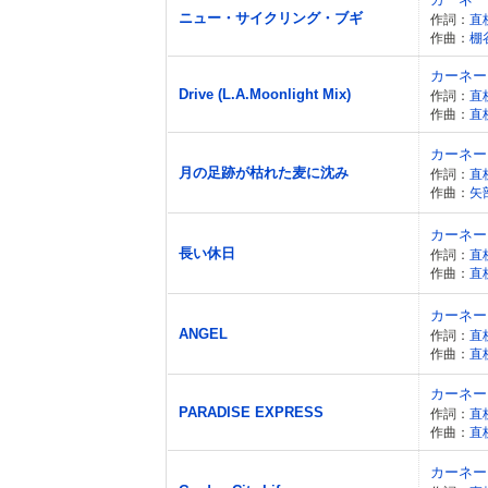
ニュー・サイクリング・ブギ
作詞：
直
作曲：
棚
カーネー
Drive (L.A.Moonlight Mix)
作詞：
直
作曲：
直
カーネー
月の足跡が枯れた麦に沈み
作詞：
直
作曲：
矢
カーネー
長い休日
作詞：
直
作曲：
直
カーネー
ANGEL
作詞：
直
作曲：
直
カーネー
PARADISE EXPRESS
作詞：
直
作曲：
直
カーネー