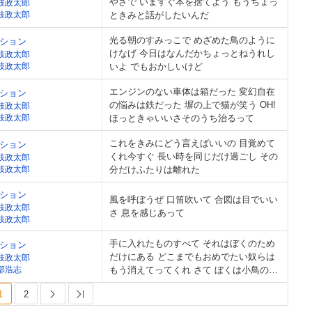
やさで いますぐ本を捨てよう もうちょっ
枝政太郎
枝政太郎
ときみと話がしたいんだ
光る朝のすみっこで めざめた鳥のように
ション
けなげ 今日はなんだかちょっとねうれし
枝政太郎
枝政太郎
いよ でもおかしいけど
エンジンのない車体は箱だった 変幻自在
ション
の悩みは鉄だった 塀の上で猫が笑う OH!
枝政太郎
枝政太郎
ほっときゃいいさそのうち治るって
これをきみにどう言えばいいの 目覚めて
ション
くれ今すぐ 長い時を同じだけ過ごし その
枝政太郎
枝政太郎
分だけふたりは離れた
ション
風を呼ぼうぜ 口笛吹いて 合図は目でいい
枝政太郎
さ 息を感じあって
枝政太郎
手に入れたものすべて それはぼくのため
ション
だけにある どこまでもおめでたい奴らは
枝政太郎
部浩志
もう消えてってくれ さて ぼくは小鳥のお
なかでねむるとするか
1
2
Next
Last