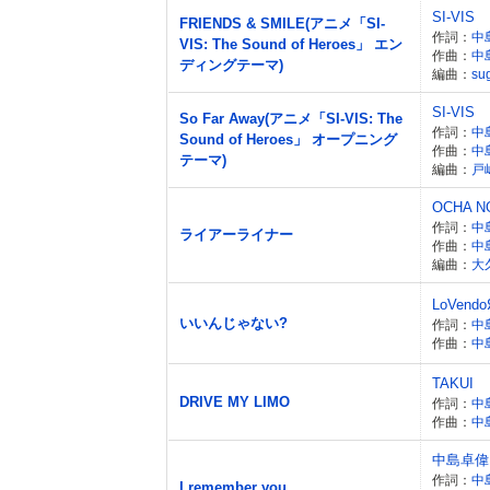
SI-VIS
FRIENDS & SMILE(アニメ「SI-
作詞：
中
VIS: The Sound of Heroes」 エン
作曲：
中
ディングテーマ)
編曲：
su
SI-VIS
So Far Away(アニメ「SI-VIS: The
作詞：
中
Sound of Heroes」 オープニング
作曲：
中
テーマ)
編曲：
戸
OCHA N
作詞：
中
ライアーライナー
作曲：
中
編曲：
大
LoVendo
いいんじゃない?
作詞：
中
作曲：
中
TAKUI
DRIVE MY LIMO
作詞：
中
作曲：
中
中島卓偉
作詞：
中
I remember you