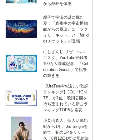
から熱狂を体感
親子で宇宙の謎に挑む
夏！『真夜中の宇宙博物
館からの脱出』に「ファ
ミリーキット」と「for ki
dsチケット」が登場
にじさんじ リゼ・ヘル
エスタ、YouTube登録者
100万人達成記念！「Cel
ebration Goods」で祝祭
の輝きを
【UtaTen待ち遠しい歌詞
ランキング】JO1「IGNI
TE」が1位！歌詞公開を
待ち望まれている新曲ラ
ンキングTOP5を発表
小見山直人、個人活動始
動から1年。3rd Singleを
経て、初のEPをリリー
ス！8月12日(水)に配信決