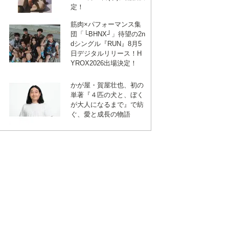
定！
筋肉×パフォーマンス集
団「└BHNX┘」待望の2n
dシングル『RUN』8月5
日デジタルリリース！H
YROX2026出場決定！
かが屋・賀屋壮也、初の
単著『４匹の犬と、ぼく
が大人になるまで』で紡
ぐ、愛と成長の物語