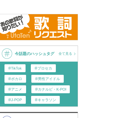
今話題のハッシュタグ
全て見る
TikTok
プロセカ
ボカロ
男性アイドル
アニメ
カナルビ・K-POP和訳
J-POP
キャラソン
あんスタ
歌い手