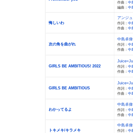
作曲：
中
編曲：
中
アンジュ
悔しいわ
作詞：
中
作曲：
中
中島卓偉
次の角を曲がれ
作詞：
中
作曲：
中
Juice=Ju
GIRLS BE AMBITIOUS! 2022
作詞：
中
作曲：
中
Juice=Ju
GIRLS BE AMBITIOUS
作詞：
中
作曲：
中
中島卓偉
わかってるよ
作詞：
中
作曲：
中
中島卓偉
トキメキ/キラメキ
作詞：
中