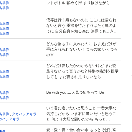
ットボトル 騒めく街 すり抜けながら
島卓偉
島卓偉
僕等は行く宛もないのに ここには居られ
島卓偉
ないと言う 季節を待たず羽ばたく鳥のよ
島卓偉
うに 自分自身を知る為に 無様でも歩き続
島卓偉
ける
どんな物も手に入れたのに おまえだけが
手に入れられない いくつもの家 いくつも
島卓偉
島卓偉
の車
どれだけ愛したかわからないけど まだ物
足りないって言うかな? 特別や格別を提示
島卓偉
島卓偉
しても まだ愛され足りないなら
Be with you 二人見つめあって Be
島卓偉
島卓偉
いま君に逢いたいと思うこと 一番大事な
気持ちだから いま君に逢いたいと思うこ
島卓偉
,
タカハシアキラ
カハシアキラ
と 何より大切な願いだから もっと…
愛・愛・愛・合い合い傘 もっとそばに寄
ice