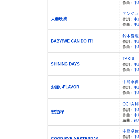
作曲：
中
アンジュ
大器晩成
作詞：
中
作曲：
中
鈴木愛理
BABY!WE CAN DO IT!
作詞：
中
作曲：
中
TAKUI
SHINING DAYS
作詞：
中
作曲：
中
中島卓偉
お揃いFLAVOR
作詞：
中
作曲：
中
OCHA N
作詞：
中
想定内!
作曲：
中
編曲：
鈴
中島卓偉
作詞：
中
GOOD BYE YESTERDAY