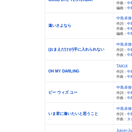
作曲：
中
編曲：
中
中島卓偉
作詞：
中
遠いさよなら
作曲：
中
編曲：
中
中島卓偉
(おまえだけが)手に入れられない
作詞：
中
作曲：
中
TAKUI
OH MY DARLING
作詞：
中
作曲：
中
中島卓偉
ビー ウィズ ユー
作詞：
中
作曲：
中
中島卓偉
いま君に逢いたいと思うこと
作詞：
中
作曲：
タ
Juice=Ju