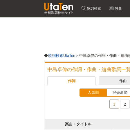
歌詞検索
特集
歌詞検索UtaTen
中島卓偉の作詞・作曲・編曲
中島卓偉の作詞・作曲・編曲歌詞一
作詞
作曲
人気順
発売新順
1
2
楽曲・タイトル