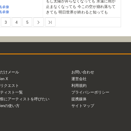
もし太陽が昇らなくなっても 永遠に雨が
止まなくなっても 今この空が崩れ落ちて
島卓偉
島卓偉
きても 明日世界が終わると知っても
3
4
5
Next
Last
だけメール
お問い合わせ
Ten X
運営会社
リクエスト
利用規約
ティスト一覧
プライバシーポリシー
祭にアーティストを呼びたい
提携媒体
aTenの使い方
サイトマップ