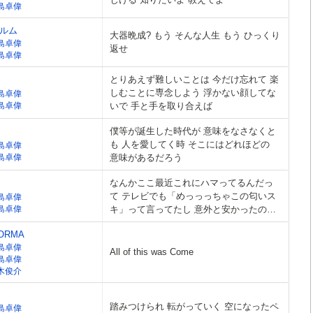
島卓偉
ルム
大器晩成? もう そんな人生 もう ひっくり
島卓偉
返せ
島卓偉
とりあえず難しいことは 今だけ忘れて 楽
しむことに専念しよう 浮かない顔してな
島卓偉
島卓偉
いで 手と手を取り合えば
僕等が誕生した時代が 意味をなさなくと
も 人を愛してく時 そこにはどれほどの
島卓偉
島卓偉
意味があるだろう
なんかここ最近これにハマってるんだっ
て テレビでも「めっっっちゃこの匂いス
島卓偉
島卓偉
キ」って言ってたし 意外と安かったのに
はびっくりしたけど 昨日のblogでも「お
ORMA
揃いで付けちゃお」って 言うんだよ
島卓偉
All of this was Come
島卓偉
木俊介
踏みつけられ 転がっていく 空になったペ
島卓偉