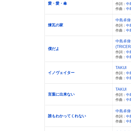
愛・愛・傘
作詞：
中
作曲：
中
中島卓偉
煉瓦の家
作詞：
中
作曲：
中
中島卓偉
(TRICE
僕だよ
作詞：
中
作曲：
中
TAKUI
イノヴェイター
作詞：
中
作曲：
中
TAKUI
言葉に出来ない
作詞：
中
作曲：
中
中島卓偉
誰もわかってくれない
作詞：
中
作曲：
中