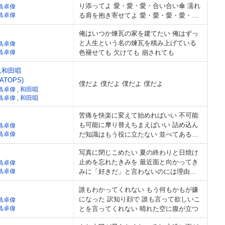
り添ってよ 愛・愛・愛・合い合い傘 濡れ
島卓偉
島卓偉
る肩を抱き寄せてよ 愛・愛・愛・愛・愛
がさ
俺はいつか煉瓦の家を建てたい 俺はずっ
と人生という名の煉瓦を積み上げている
島卓偉
島卓偉
色褪せても 欠けても 崩されても
,和田唱
RATOPS)
僕だよ 僕だよ 僕だよ 僕だよ
島卓偉
,
和田唱
島卓偉
,
和田唱
苦痛を快楽に変えて始めればいい 不可能
も可能に摩り替えちまえばいい 詰め込ん
島卓偉
島卓偉
だ知識はもう役に立たない 並べてある金
はドミノ倒しにすればいい
写真に閉じこめたい 夏の終わりと日焼け
止めを忘れたきみを 最近面と向かってき
島卓偉
島卓偉
みに「好きだ」と言わないのには理由が
あるんだ 綺麗な物をただ綺麗と言うとつ
誰もわかってくれない もう何もかもが嫌
まんないように
になった 訳知り顔で 誰も言って欲しいこ
島卓偉
島卓偉
とを言ってくれない 晴れた空に腹が立つ