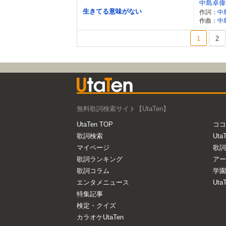
中島卓偉
生きてる意味がない
作詞：
中
作曲：
中
1
2
無料歌詞検索サイト【UtaTen】
UtaTen TOP
ココ
歌詞検索
Uta
マイページ
歌詞
歌詞ランキング
アー
歌詞コラム
学園
エンタメニュース
Ut
特集記事
検定・クイズ
カラオケUtaTen