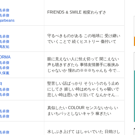
島卓偉
FRIENDS & SMILE 相変わらずさ
島卓偉
garbeans
守るべきものがある この地球に 受け継い
島卓偉
でいくことで 続くヒストリー 傷付いて
島卓偉
嶋友祐
ORMA
眼に見えない人に怯え切って 聞こえない
島卓偉
声も聴きすぎたら 事情友情勝手に板挟み
島卓偉
じゃないか 憧れの※※※ちゃんも 今では
久保薫
とても馴染んでるのか
堅苦しい話ばっかり そういうのもう止め
Я
にしてさ 嬉しい時はめちゃくちゃ騒いで
島卓偉
島卓偉
悲しい時は思いきり泣いて なんかそんな
んで良くない?
真似したい COLOUR センスないから い
島卓偉
まいちパッとしないキャラ 稼ぎたい
島卓偉
水しぶき上げて はしゃいでいた 日焼けし
島卓偉