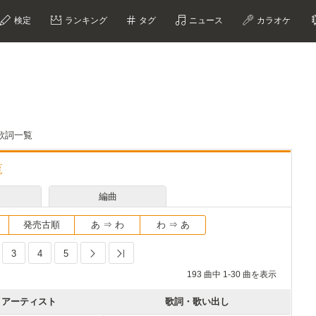
検定
ランキング
タグ
ニュース
カラオケ
歌詞一覧
覧
編曲
発売古順
あ ⇒ わ
わ ⇒ あ
3
4
5
Next
Last
193 曲中 1-30 曲を表示
アーティスト
歌詞・歌い出し