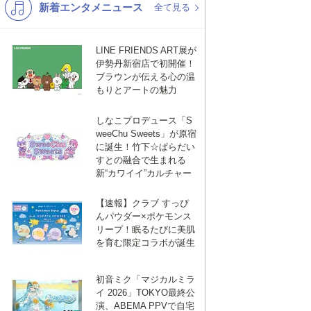
新着エンタメニュース
K-POP
バンド
全て見る
演歌・歌謡
洋楽
LINE FRIENDS ART展が
VTuber
ディズニー
伊勢丹新宿店で初開催！
ブラウンが伝える心の温
もりとアートの魅力
しなこプロデュース「S
weeChu Sweets」が原宿
に誕生！竹下☆ぱらだい
すとの融合で生まれる
新“カワイイ”カルチャー
【速報】クラブ すっぴ
んパウダー×ポケモンス
リープ！眠るたびに美肌
を育む限定コラボが誕生
初音ミク「マジカルミラ
イ 2026」TOKYO最終公
演、ABEMA PPVで自宅