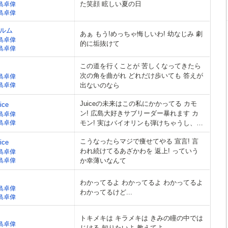
た笑顔 眩しい夏の日
島卓偉
島卓偉
ルム
あぁ もう!めっちゃ悔しいわ! 幼なじみ 劇
島卓偉
的に垢抜けて
島卓偉
この道を行くことが 苦しくなってきたら
次の角を曲がれ どれだけ歩いても 答えが
島卓偉
島卓偉
出ないのなら
Juiceの未来はこの私にかかってる カモ
ice
ン! 広島大好きサブリーダー暴れます カ
島卓偉
島卓偉
モン! 実はバイオリンも弾けちゃうし、英
語もペラペラなんです
こうなったらマジで痩せてやる 宣言! 言
ice
われ続けてるあざかわを 返上! っていう
島卓偉
島卓偉
か幸薄いなんて
わかってるよ わかってるよ わかってるよ
島卓偉
わかってるけど...
島卓偉
トキメキは キラメキは きみの瞳の中では
島卓偉
じける 知りたいよ 教えてよ