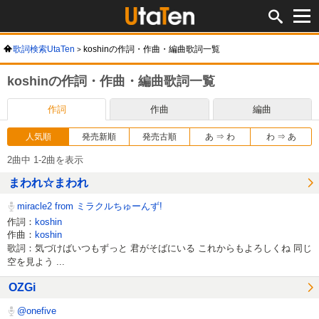
歌詞検索UtaTen
koshinの作詞・作曲・編曲歌詞一覧
koshinの作詞・作曲・編曲歌詞一覧
作詞
作曲
編曲
人気順
発売新順
発売古順
あ ⇒ わ
わ ⇒ あ
2曲中 1-2曲を表示
まわれ☆まわれ
miracle2 from ミラクルちゅーんず!
作詞：
koshin
作曲：
koshin
歌詞：気づけばいつもずっと 君がそばにいる これからもよろしくね 同じ
空を見よう ...
OZGi
@onefive