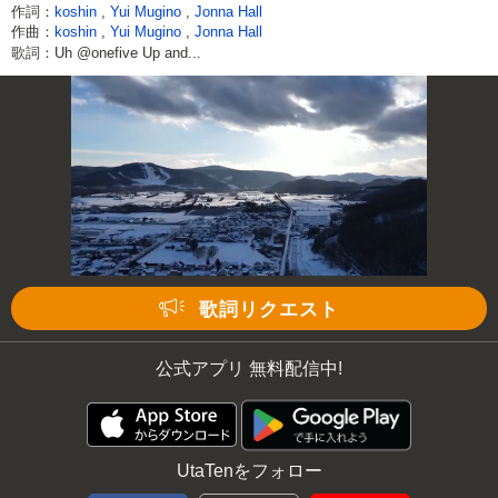
作詞：
koshin
,
Yui Mugino
,
Jonna Hall
作曲：
koshin
,
Yui Mugino
,
Jonna Hall
歌詞：Uh @onefive Up and...
歌詞リクエスト
公式アプリ 無料配信中!
UtaTenをフォロー