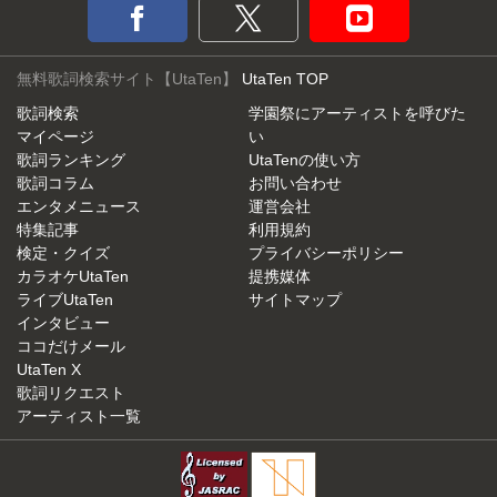
無料歌詞検索サイト【UtaTen】
UtaTen TOP
歌詞検索
学園祭にアーティストを呼びた
マイページ
い
歌詞ランキング
UtaTenの使い方
歌詞コラム
お問い合わせ
エンタメニュース
運営会社
特集記事
利用規約
検定・クイズ
プライバシーポリシー
カラオケUtaTen
提携媒体
ライブUtaTen
サイトマップ
インタビュー
ココだけメール
UtaTen X
歌詞リクエスト
アーティスト一覧