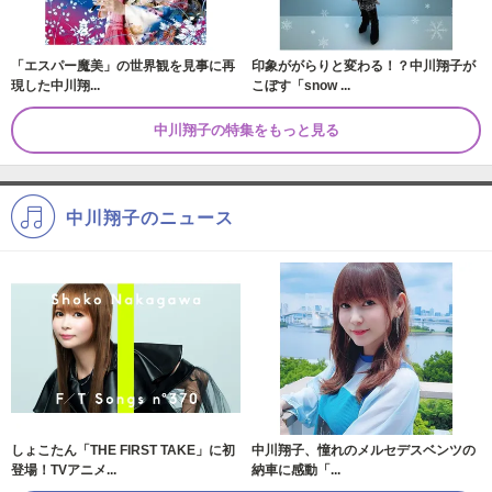
「エスパー魔美」の世界観を見事に再
印象ががらりと変わる！？中川翔子が
現した中川翔...
こぼす「snow ...
中川翔子の特集をもっと見る
中川翔子のニュース
しょこたん「THE FIRST TAKE」に初
中川翔子、憧れのメルセデスベンツの
登場！TVアニメ...
納車に感動「...