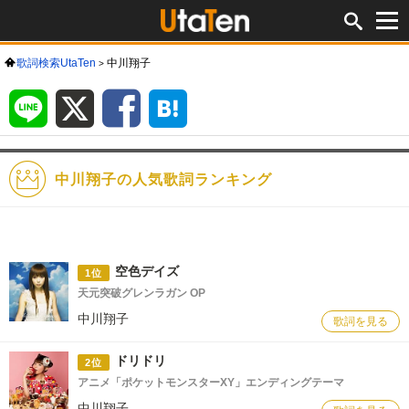
歌詞検索UtaTen
中川翔子
LINE
X
Facebook
は
て
な
ブ
ッ
ク
マ
ー
ク
中川翔子の人気歌詞ランキング
空色デイズ
1位
天元突破グレンラガン OP
中川翔子
歌詞を見る
ドリドリ
2位
アニメ「ポケットモンスターXY」エンディングテーマ
中川翔子