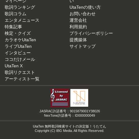
マイページ
い
歌詞ランキング
UtaTenの使い方
歌詞コラム
お問い合わせ
エンタメニュース
運営会社
特集記事
利用規約
検定・クイズ
プライバシーポリシー
カラオケUtaTen
提携媒体
ライブUtaTen
サイトマップ
インタビュー
ココだけメール
UtaTen X
歌詞リクエスト
アーティスト一覧
JASRAC許諾番号：9015879001Y38026
NexTone許諾番号：ID000000049
UtaTen 無料歌詞検索サイトの決定版！うたてん
Copyright (C) IBG Media. All Rights Reserved.