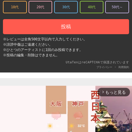
10代
20代
30代
40代
50代～
投稿
※レビューは全角500文字以内で入力してください。
※誹謗中傷はご遠慮ください。
※ひとつのアーティストに1回のみ投稿できます。
※投稿の編集・削除はできません。
UtaTenはreCAPTCHAで保護されています
-
プライバシー
利用契約
もっと見る
arrow_forward_ios