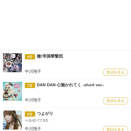
檄!帝国華撃団
6位
中川翔子
歌詞を見る
DAN DAN 心魅かれてく -short ver.-
7位
中川翔子
歌詞を見る
つよがり
8位
べるぜバブ ED
中川翔子
歌詞を見る