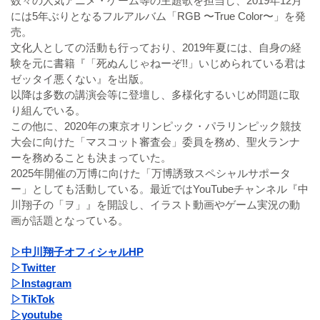
数々の人気アニメ・ゲーム等の主題歌を担当し、2019年12月
には5年ぶりとなるフルアルバム「RGB 〜True Color〜」を発
売。
文化人としての活動も行っており、2019年夏には、自身の経
験を元に書籍『「死ぬんじゃねーぞ!!」いじめられている君は
ゼッタイ悪くない』を出版。
以降は多数の講演会等に登壇し、多様化するいじめ問題に取
り組んでいる。
この他に、2020年の東京オリンピック・パラリンピック競技
大会に向けた「マスコット審査会」委員を務め、聖火ランナ
ーを務めることも決まっていた。
2025年開催の万博に向けた「万博誘致スペシャルサポータ
ー」としても活動している。最近ではYouTubeチャンネル『中
川翔子の「ヲ」』を開設し、イラスト動画やゲーム実況の動
画が話題となっている。
▷中川翔子オフィシャルHP
▷Twitter
▷Instagram
▷TikTok
▷youtube