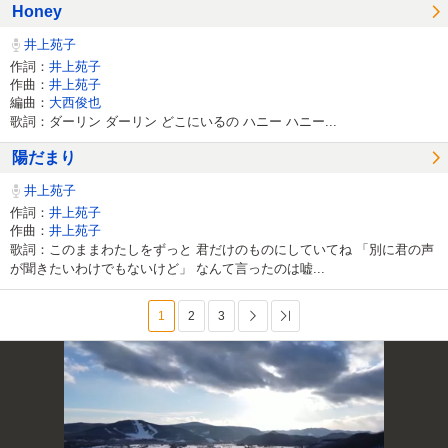
Honey
井上苑子
作詞：
井上苑子
作曲：
井上苑子
編曲：
大西俊也
歌詞：ダーリン ダーリン どこにいるの ハニー ハニー...
陽だまり
井上苑子
作詞：
井上苑子
作曲：
井上苑子
歌詞：このままわたしをずっと 君だけのものにしていてね 「別に君の声
が聞きたいわけでもないけど」 なんて言ったのは嘘...
1
2
3
次へ
最後へ