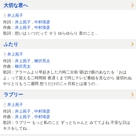
大切な君へ
井上苑子
作詞：
井上苑子
,
中村瑛彦
作曲：
井上苑子
,
中村瑛彦
歌詞：想いは いつだって そう ゆらゆらり 君のこと...
ふたり
井上苑子
作詞：
井上苑子
,
柳沢亮太
作曲：
柳沢亮太
歌詞：アラームより早起きした六時二分前 寝ぼけ眼のあなたを「おは
よ」って迎える二時間前 夜遅くまで同じテレビ番組を見ながら 途切れぬ
やりとりもう二週間 想うだけの二ヶ月前とは違うの...
ラブリー
井上苑子
作詞：
井上苑子
,
中村瑛彦
作曲：
井上苑子
,
中村瑛彦
歌詞：ラブリー もっと私のこと ずっとちゃんと みててよね 不安な日は
キスをしてね...