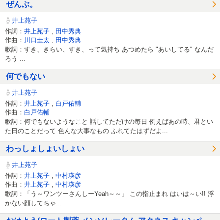
ぜんぶ。
井上苑子
作詞：
井上苑子
,
田中秀典
作曲：
川口圭太
,
田中秀典
歌詞：すき、きらい、すき、って気持ち あつめたら "あいしてる" なんだ
ろう ...
何でもない
井上苑子
作詞：
井上苑子
,
白戸佑輔
作曲：
白戸佑輔
歌詞：何でもないようなこと 話してただけの毎日 例えばあの時、君とい
た日のことだって 色んな大事なもの ふれてたはずだよ...
わっしょしょいしょい
井上苑子
作詞：
井上苑子
,
中村瑛彦
作曲：
井上苑子
,
中村瑛彦
歌詞：「う～ワンツーさんしーYeah～～」 この指止まれ はいは～い!! 浮
かない顔してちゃ...