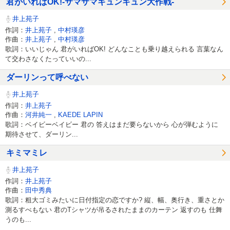
君がいればOK!-サマサマキュンキュン大作戦-
井上苑子
作詞：
井上苑子
,
中村瑛彦
作曲：
井上苑子
,
中村瑛彦
歌詞：いいじゃん 君がいればOK! どんなことも乗り越えられる 言葉なん
て交わさなくたっていいの...
ダーリンって呼べない
井上苑子
作詞：
井上苑子
作曲：
河井純一
,
KAEDE LAPIN
歌詞：ベイビーベイビー 君の 答えはまだ要らないから 心が弾むように
期待させて、ダーリン...
キミマミレ
井上苑子
作詞：
井上苑子
作曲：
田中秀典
歌詞：粗大ゴミみたいに日付指定の恋ですか? 縦、幅、奥行き、重さとか
測るすべもない 君のTシャツが吊るされたままのカーテン 返すのも 仕舞
うのも...