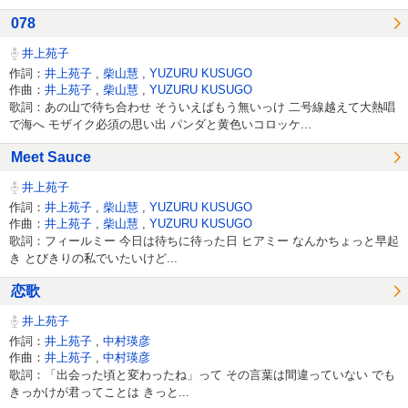
078
井上苑子
作詞：
井上苑子
,
柴山慧
,
YUZURU KUSUGO
作曲：
井上苑子
,
柴山慧
,
YUZURU KUSUGO
歌詞：あの山で待ち合わせ そういえばもう無いっけ 二号線越えて大熱唱
で海へ モザイク必須の思い出 パンダと黄色いコロッケ...
Meet Sauce
井上苑子
作詞：
井上苑子
,
柴山慧
,
YUZURU KUSUGO
作曲：
井上苑子
,
柴山慧
,
YUZURU KUSUGO
歌詞：フィールミー 今日は待ちに待った日 ヒアミー なんかちょっと早起
き とびきりの私でいたいけど...
恋歌
井上苑子
作詞：
井上苑子
,
中村瑛彦
作曲：
井上苑子
,
中村瑛彦
歌詞：「出会った頃と変わったね」って その言葉は間違っていない でも
きっかけが君ってことは きっと...