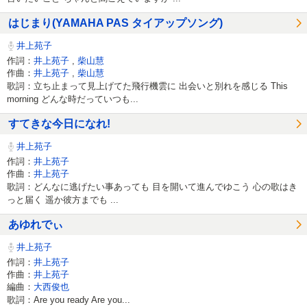
はじまり(YAMAHA PAS タイアップソング)
井上苑子
作詞：
井上苑子
,
柴山慧
作曲：
井上苑子
,
柴山慧
歌詞：立ち止まって見上げてた飛行機雲に 出会いと別れを感じる This
morning どんな時だっていつも...
すてきな今日になれ!
井上苑子
作詞：
井上苑子
作曲：
井上苑子
歌詞：どんなに逃げたい事あっても 目を開いて進んでゆこう 心の歌はき
っと届く 遥か彼方までも ...
あゆれでぃ
井上苑子
作詞：
井上苑子
作曲：
井上苑子
編曲：
大西俊也
歌詞：Are you ready Are you...