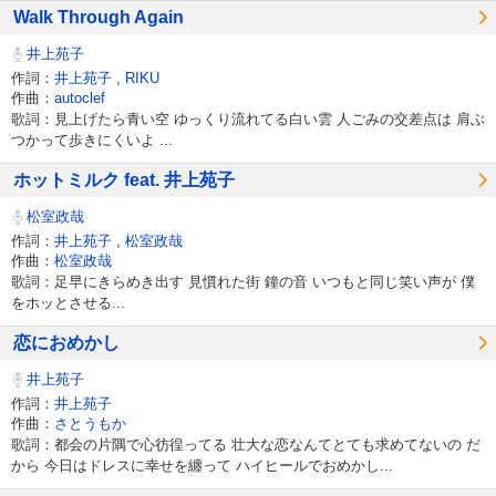
Walk Through Again
井上苑子
作詞：
井上苑子
,
RIKU
作曲：
autoclef
歌詞：見上げたら青い空 ゆっくり流れてる白い雲 人ごみの交差点は 肩ぶ
つかって歩きにくいよ ...
ホットミルク feat. 井上苑子
松室政哉
作詞：
井上苑子
,
松室政哉
作曲：
松室政哉
歌詞：足早にきらめき出す 見慣れた街 鐘の音 いつもと同じ笑い声が 僕
をホッとさせる...
恋におめかし
井上苑子
作詞：
井上苑子
作曲：
さとうもか
歌詞：都会の片隅で心彷徨ってる 壮大な恋なんてとても求めてないの だ
から 今日はドレスに幸せを纏って ハイヒールでおめかし...