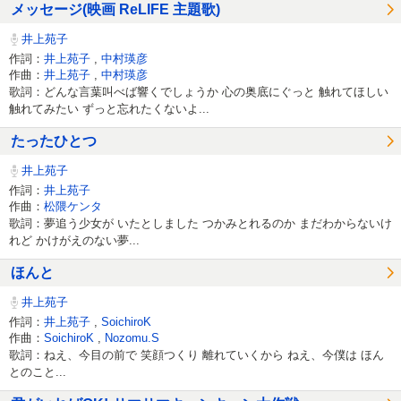
メッセージ(映画 ReLIFE 主題歌)
井上苑子
作詞：
井上苑子
,
中村瑛彦
作曲：
井上苑子
,
中村瑛彦
歌詞：どんな言葉叫べば響くでしょうか 心の奥底にぐっと 触れてほしい
触れてみたい ずっと忘れたくないよ...
たったひとつ
井上苑子
作詞：
井上苑子
作曲：
松隈ケンタ
歌詞：夢追う少女が いたとしました つかみとれるのか まだわからないけ
れど かけがえのない夢...
ほんと
井上苑子
作詞：
井上苑子
,
SoichiroK
作曲：
SoichiroK
,
Nozomu.S
歌詞：ねえ、今目の前で 笑顔つくり 離れていくから ねえ、今僕は ほん
とのこと...