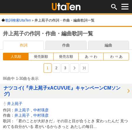
歌詞検索UtaTen
井上苑子の作詞・作曲・編曲歌詞一覧
井上苑子の作詞・作曲・編曲歌詞一覧
作詞
作曲
編曲
人気順
発売新順
発売古順
あ ⇒ わ
わ ⇒ あ
1
2
3
次へ
最後へ
86曲中 1-30曲を表示
ナツコイ(『井上苑子xACUVUE』キャンペーンCMソン
グ)
井上苑子
作詞：
井上苑子
,
中村瑛彦
作曲：
井上苑子
,
中村瑛彦
歌詞：「君のことが大好きだ」その目と目が合うとき 変わったんだ 見つ
めてる自分がいる 君がいるからきっと あたしの毎日...