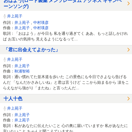
おはよう(ロート製薬 メンソレータム アクネス キャンペ
ーンソング)
井上苑子
作詞：
井上苑子
,
中村瑛彦
作曲：
井上苑子
,
中村瑛彦
歌詞：「おはよう」が今日も 私を通り過ぎてく ああ、もっと話しかけれ
ば お互いの気持ち 見えるようになるって...
「君に出会えてよかった」
井上苑子
作詞：
井上苑子
作曲：
秋浦智裕
歌詞：通い慣れてた並木道を歩いた この景色にも今日でさよなら告げる
んだ 「なんだかさみしいね」と君は言うけど ここから始まるから 涙をこ
らえながら強がり「またね」と言ったんだ...
十人十色
井上苑子
作詞：
井上苑子
作曲：
井上苑子
歌詞：私があなたに伝えたいこと 心の奥に届いていますか 私があなたに
言いたいこと ちゃんと聞こえていますか ...