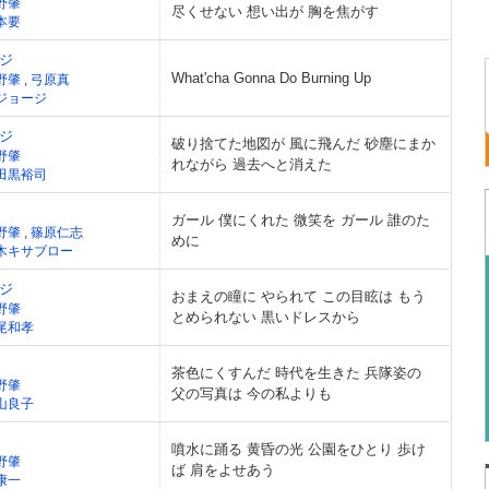
野肇
尽くせない 想い出が 胸を焦がす
本要
ジ
What'cha Gonna Do Burning Up
野肇
,
弓原真
ジョージ
ジ
破り捨てた地図が 風に飛んだ 砂塵にまか
野肇
れながら 過去へと消えた
田黒裕司
ガール 僕にくれた 微笑を ガール 誰のた
野肇
,
篠原仁志
めに
木キサブロー
ジ
おまえの瞳に やられて この目眩は もう
野肇
とめられない 黒いドレスから
尾和孝
茶色にくすんだ 時代を生きた 兵隊姿の
野肇
父の写真は 今の私よりも
山良子
噴水に踊る 黄昏の光 公園をひとり 歩け
野肇
ば 肩をよせあう
康一