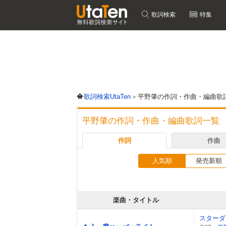
歌詞検索
特集
歌詞検索UtaTen
平野肇の作詞・作曲・編曲歌
平野肇の作詞・作曲・編曲歌詞一覧
作詞
作曲
人気順
発売新順
楽曲・タイトル
スターダ