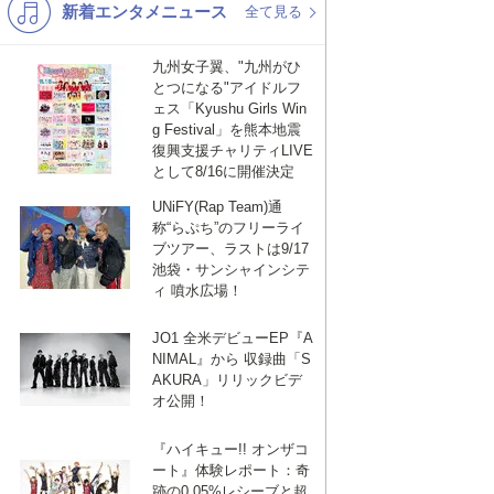
新着エンタメニュース
K-POP
演歌・歌謡
全て見る
バンド
洋楽
九州女子翼、"九州がひ
とつになる"アイドルフ
VTuber
ディズニー
ェス「Kyushu Girls Win
g Festival」を熊本地震
復興支援チャリティLIVE
として8/16に開催決定
UNiFY(Rap Team)通
称“らぷち”のフリーライ
ブツアー、ラストは9/17
池袋・サンシャインシテ
ィ 噴水広場！
JO1 全米デビューEP『A
NIMAL』から 収録曲「S
AKURA」リリックビデ
オ公開！
『ハイキュー!! オンザコ
ート』体験レポート：奇
跡の0.05%レシーブと超