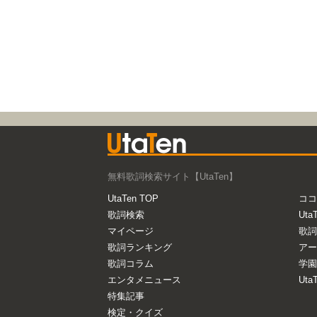
無料歌詞検索サイト【UtaTen】
UtaTen TOP
ココ
歌詞検索
Uta
マイページ
歌詞
歌詞ランキング
アー
歌詞コラム
学園
エンタメニュース
Ut
特集記事
検定・クイズ