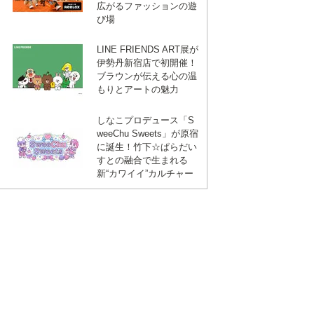
広がるファッションの遊
び場
LINE FRIENDS ART展が
伊勢丹新宿店で初開催！
ブラウンが伝える心の温
もりとアートの魅力
しなこプロデュース「S
weeChu Sweets」が原宿
に誕生！竹下☆ぱらだい
すとの融合で生まれる
新“カワイイ”カルチャー