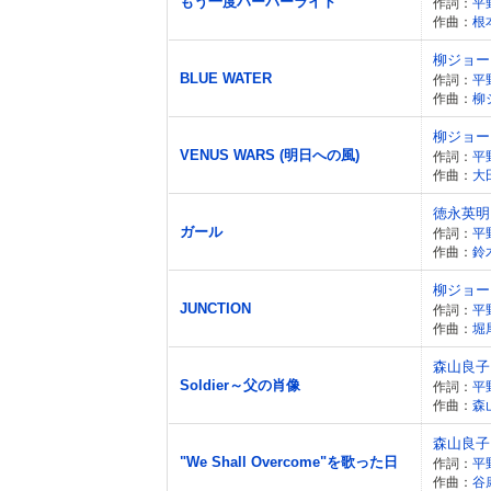
もう一度ハーバーライト
作詞：
平
作曲：
根
柳ジョー
BLUE WATER
作詞：
平
作曲：
柳
柳ジョー
VENUS WARS (明日への風)
作詞：
平
作曲：
大
徳永英明
ガール
作詞：
平
作曲：
鈴
柳ジョー
JUNCTION
作詞：
平
作曲：
堀
森山良子
Soldier～父の肖像
作詞：
平
作曲：
森
森山良子
"We Shall Overcome"を歌った日
作詞：
平
作曲：
谷