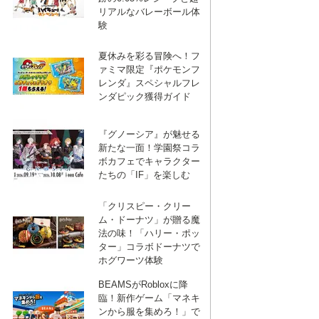
リアルなバレーボール体
験
夏休みを彩る冒険へ！フ
ァミマ限定『ポケモンフ
レンダ』スペシャルフレ
ンダピック獲得ガイド
『グノーシア』が魅せる
新たな一面！学園祭コラ
ボカフェでキャラクター
たちの「IF」を楽しむ
「クリスピー・クリー
ム・ドーナツ」が贈る魔
法の味！「ハリー・ポッ
ター」コラボドーナツで
ホグワーツ体験
BEAMSがRobloxに降
臨！新作ゲーム「マネキ
ンから服を集めろ！」で