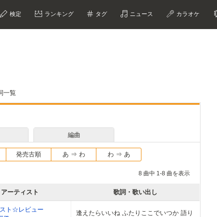
検定
ランキング
タグ
ニュース
カラオケ
詞一覧
編曲
発売古順
あ ⇒ わ
わ ⇒ あ
8 曲中 1-8 曲を表示
アーティスト
歌詞・歌い出し
スト☆レビュー
逢えたらいいね ふたりここでいつか 語り