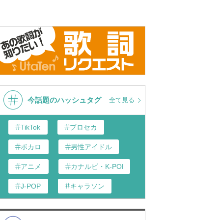
今話題のハッシュタグ
全て見る
TikTok
プロセカ
ボカロ
男性アイドル
アニメ
カナルビ・K-POP和訳
J-POP
キャラソン
あんスタ
歌い手