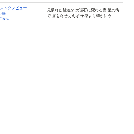
スト☆レビュー
見慣れた舗道が 大理石に変わる夜 星の街
野肇
で 肩を寄せあえば 予感より確かに今
谷泰弘