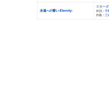
スターダ
永遠への誓い-Eternity-
作詞：
平
作曲：
三