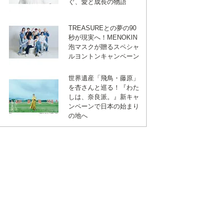
ぐ、愛と成長の物語
TREASUREとの夢の90
秒が現実へ！MENOKIN
泡マスクが贈るスペシャ
ルヨントンキャンペーン
世界遺産「飛鳥・藤原」
を杏さんと巡る！『わた
しは、奈良派。』新キャ
ンペーンで日本の始まり
の地へ