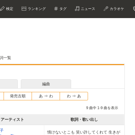
検定
ランキング
タグ
ニュース
カラオケ
歌詞一覧
編曲
発売古順
あ ⇒ わ
わ ⇒ あ
9 曲中 1-9 曲を表示
アーティスト
歌詞・歌い出し
子
情けないとこも 笑い許してくれて 生きが