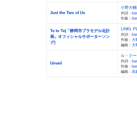
小野大輔(
Just the Two of Us
作詞：
ba
作曲：
ba
LINKL 
Te to Te(「静岡市プラモデル化計
作詞：
ba
画」オフィシャルサポーターソン
作曲：
大
グ)
編曲：
大
ル・クー
作詞：
ba
Unveil
作曲：
ba
編曲：
高