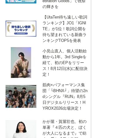
ebration Goods」で祝祭
の輝きを
【UtaTen待ち遠しい歌詞
ランキング】JO1「IGNI
TE」が1位！歌詞公開を
待ち望まれている新曲ラ
ンキングTOP5を発表
小見山直人、個人活動始
動から1年。3rd Singleを
経て、初のEPをリリー
ス！8月12日(水)に配信決
定！
筋肉×パフォーマンス集
団「└BHNX┘」待望の2n
dシングル『RUN』8月5
日デジタルリリース！H
YROX2026出場決定！
かが屋・賀屋壮也、初の
単著『４匹の犬と、ぼく
が大人になるまで』で紡