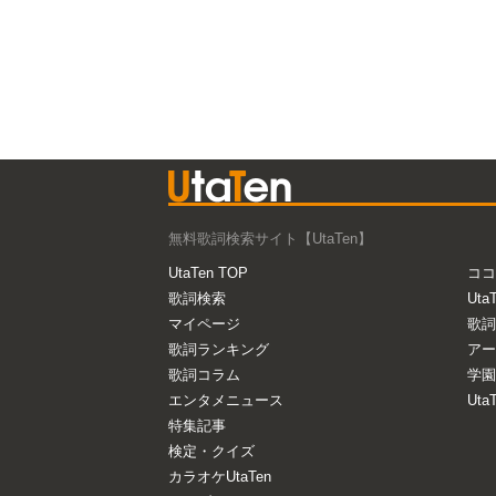
無料歌詞検索サイト【UtaTen】
UtaTen TOP
ココ
歌詞検索
Uta
マイページ
歌詞
歌詞ランキング
アー
歌詞コラム
学園
エンタメニュース
Ut
特集記事
検定・クイズ
カラオケUtaTen