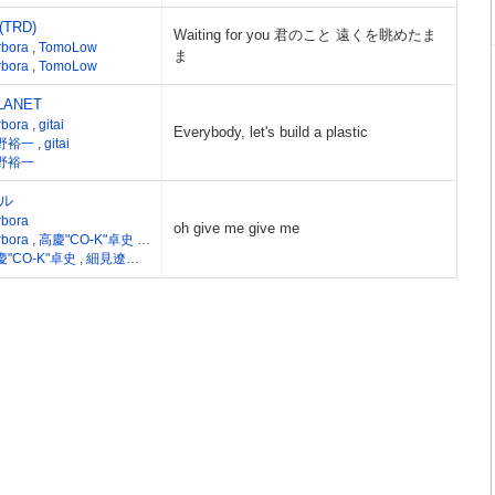
TRD)
Waiting for you 君のこと 遠くを眺めたま
rbora
,
TomoLow
ま
rbora
,
TomoLow
PLANET
rbora
,
gitai
Everybody, let's build a plastic
野裕一
,
gitai
野裕一
ル
rbora
oh give me give me
rbora
,
高慶"CO-K"卓史
,
細見遼太郎
慶"CO-K"卓史
,
細見遼太郎