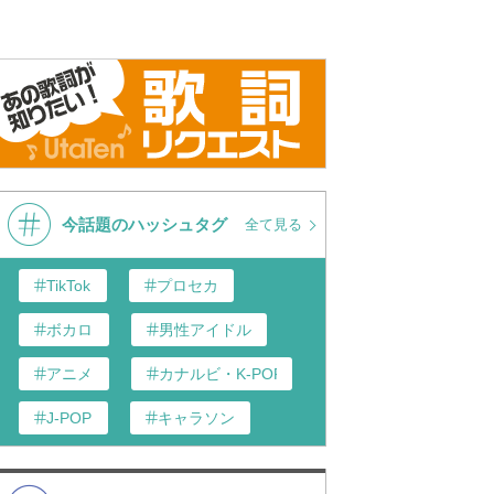
今話題のハッシュタグ
全て見る
TikTok
プロセカ
ボカロ
男性アイドル
アニメ
カナルビ・K-POP和訳
J-POP
キャラソン
あんスタ
歌い手