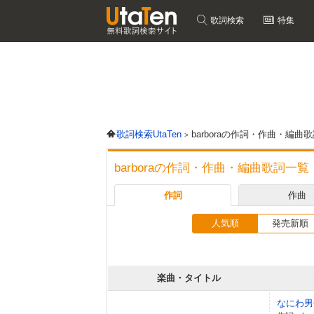
歌詞検索
特集
歌詞検索UtaTen
barboraの作詞・作曲・編曲
barboraの作詞・作曲・編曲歌詞一覧
作詞
作曲
人気順
発売新順
楽曲・タイトル
なにわ男