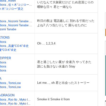
rbora
,
Riven
いだなんて大袈裟だけど ため息混じりの
rbora
,
佐々木“コジロー”貴之
,
Riven
,
藤田亮介
曖昧な日々 君と一緒なら
々木“コジロー”貴之
昨日の夜は 電話越しに 別れる寸前だった
rbora
,
Nozomi Tanabe
,
suekiki
,
keiisk
よね? 八つ当たりして 困らせたのに
rbora
,
Nozomi Tanabe
,
suekiki
,
keiisk
zomi Tanabe
TIONS
rbora
Oh ... 1,2,3,4
rbora
,
高慶"CO-K"卓史
慶"CO-K"卓史
 ZIPPER
君と過ごしたい夏が 全速力 やってきた
rbora
誰にも負けない永遠の Stay
rbora
rbora
A
Let me..., oh 君と出会ったストーリー
rbora
,
TomoLow
rbora
,
TomoLow
★DRAGON
Smoke it Smoke it from
rbora
,
Ryo Ito
,
Myko ISLAND
,
BE YOU
rbora
,
Ryo Ito
,
Myko ISLAND
,
BE YOU