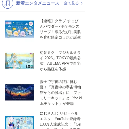
新着エンタメニュース
K-POP
演歌・歌謡
全て見る
バンド
洋楽
【速報】クラブ すっぴ
VTuber
ディズニー
んパウダー×ポケモンス
リープ！眠るたびに美肌
を育む限定コラボが誕生
初音ミク「マジカルミラ
イ 2026」TOKYO最終公
演、ABEMA PPVで自宅
から熱狂を体感
親子で宇宙の謎に挑む
夏！『真夜中の宇宙博物
館からの脱出』に「ファ
ミリーキット」と「for ki
dsチケット」が登場
にじさんじ リゼ・ヘル
エスタ、YouTube登録者
100万人達成記念！「Cel