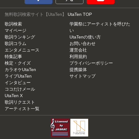
無料歌詞検索サイト【UtaTen】
UtaTen TOP
歌詞検索
学園祭にアーティストを呼びた
マイページ
い
歌詞ランキング
UtaTenの使い方
歌詞コラム
お問い合わせ
エンタメニュース
運営会社
特集記事
利用規約
検定・クイズ
プライバシーポリシー
カラオケUtaTen
提携媒体
ライブUtaTen
サイトマップ
インタビュー
ココだけメール
UtaTen X
歌詞リクエスト
アーティスト一覧