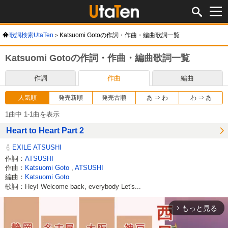
歌詞検索UtaTen
Katsuomi Gotoの作詞・作曲・編曲歌詞一覧
Katsuomi Gotoの作詞・作曲・編曲歌詞一覧
作詞
作曲
編曲
人気順
発売新順
発売古順
あ ⇒ わ
わ ⇒ あ
1曲中 1-1曲を表示
Heart to Heart Part 2
EXILE ATSUSHI
作詞：
ATSUSHI
作曲：
Katsuomi Goto
,
ATSUSHI
編曲：
Katsuomi Goto
歌詞：Hey! Welcome back, everybody Let's...
もっと見る
arrow_forward_ios