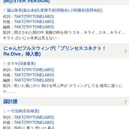
(M@STER VERSION)
脇山珠美(嘉山未紗),星輝子(松田颯水),小関麗奈(長野佑紀)
作詞：
TAKT(TRYTONELABO)
作曲：
TAKT(TRYTONELABO)
編曲：
TAKT(TRYTONELABO)
歌詞：閉ざされた闇の中 覚醒の時を待つ スキ…キライ…スキ…キライ…
キライ 占いじゃ未来は見えない...
にゃんだフルスウィング(「プリンセスコネクト！
Re:Dive」挿入歌)
タマキ(沼倉愛美)
作詞：
TAKT(TRYTONELABO)
作曲：
TAKT(TRYTONELABO)
編曲：
TAKT(TRYTONELABO)
歌詞：乾いた風にのり 助けを呼ぶ声が スウィングしてる 猫耳に届くに
ゃ… ...
謀計譜
一寸法師(石谷春貴)
作詞：
TAKT(TRYTONELABO)
作曲：
TAKT(TRYTONELABO)
歌詞：指折り 憂う 想いは 募る ...