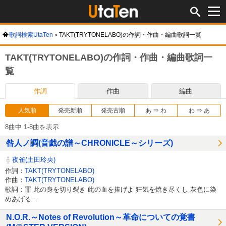
歌詞検索UtaTen
TAKT(TRYTONELABO)の作詞・作曲・編曲歌詞一覧
TAKT(TRYTONELABO)の作詞・作曲・編曲歌詞一
覧
作詞
作曲
編曲
人気順
発売新順
発売古順
あ ⇒ わ
わ ⇒ あ
8曲中 1-8曲を表示
咎人ノ調(音戯の譜～CHRONICLE～シリーズ)
夜雀(土田玲央)
作詞：
TAKT(TRYTONELABO)
作曲：
TAKT(TRYTONELABO)
歌詞：罪 此の身を切り裂き 此の血を捧げよ 狂気を焼き尽くし 灰色に染
めあげる...
N.O.R.～Notes of Revolution～革命についての覚書