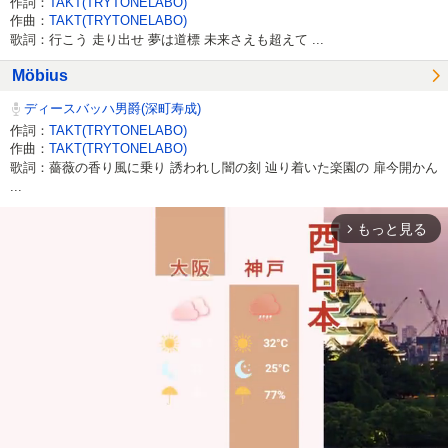
作詞：
TAKT(TRYTONELABO)
作曲：
TAKT(TRYTONELABO)
歌詞：行こう 走り出せ 夢は道標 未来さえも超えて ...
Möbius
ディースバッハ男爵(深町寿成)
作詞：
TAKT(TRYTONELABO)
作曲：
TAKT(TRYTONELABO)
歌詞：薔薇の香り風に乗り 誘われし闇の刻 辿り着いた楽園の 扉今開かん
...
もっと見る
arrow_forward_ios