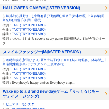
HALLOWEEN GAME(M@STER VERSION)
姫川友紀(杜野まこ),中野有香(下地紫野),堀裕子(鈴木絵理),上条春菜(長
島光那),白雪千夜(関口理咲)
作詞：
TAKT(TRYTONELABO)
作曲：
TAKT(TRYTONELABO)
編曲：
TAKT(TRYTONELABO)
歌詞：ついにはじまる spooky scary game 魑魅魍魎総力戦が今宵のオー
ダー...
スマイルファンタジー(M@STER VERSION)
道明寺歌鈴(新田ひより),鷹富士茄子(森下来奈),城ヶ崎莉嘉(山本希望),川
島瑞樹(東山奈央),アナスタシア(上坂すみれ)
作詞：
TAKT(TRYTONELABO)
作曲：
TAKT(TRYTONELABO)
編曲：
TAKT(TRYTONELABO)
歌詞：Everybody's happy smiles Everybody clap...
Wake up to a Brand new day(ゲーム「りっく☆じあ～
す」イメージソング)
ピュアリーモンスター