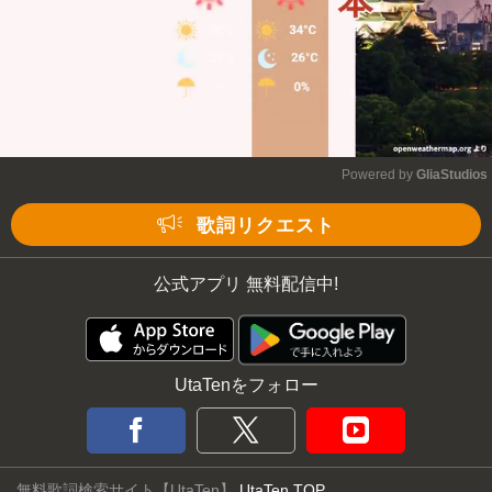
Powered by 
GliaStudios
Mute
歌詞リクエスト
公式アプリ 無料配信中!
UtaTenをフォロー
無料歌詞検索サイト【UtaTen】
UtaTen TOP