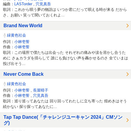
編曲：
LASTorder
,
穴見真吾
歌詞：これから唄う夢の物語は いつか君にだって唄える時が来る だから
さ、お願い 笑って聞いておくれよ...
Brand New World
緑黄色社会
作詞：
小林壱誓
作曲：
小林壱誓
歌詞：この場所で僕たちは出会った それぞれの痛みや涙を溶かし合うた
めに さぁカラダを揺らして 誰にも負けない声を轟かせるのさ 全ていまは
投げ出そう...
Never Come Back
緑黄色社会
作詞：
小林壱誓
,
長屋晴子
作曲：
小林壱誓
,
穴見真吾
歌詞：巡り巡ってあなたは 回り回ってわたしに立ち寄った 煌めきはそう
続かない 探り探ってあなたに...
Tap Tap Dance(「チャレンジユーキャン 2024」CMソン
グ)