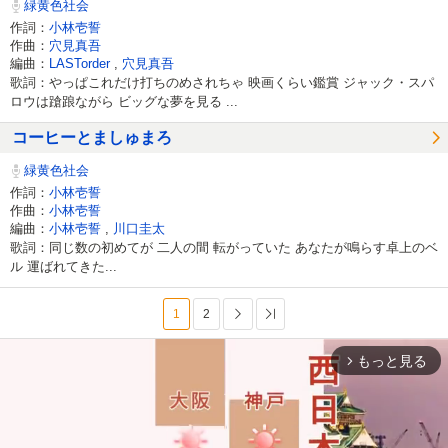
緑黄色社会
作詞：
小林壱誓
作曲：
穴見真吾
編曲：
LASTorder
,
穴見真吾
歌詞：やっぱこれだけ打ちのめされちゃ 映画くらい鑑賞 ジャック・スパ
ロウは蹌踉ながら ビッグな夢を見る ...
コーヒーとましゅまろ
緑黄色社会
作詞：
小林壱誓
作曲：
小林壱誓
編曲：
小林壱誓
,
川口圭太
歌詞：同じ数の初めてが 二人の間 転がっていた あなたが鳴らす卓上のベ
ル 運ばれてきた...
1
2
次へ
最後へ
もっと見る
arrow_forward_ios