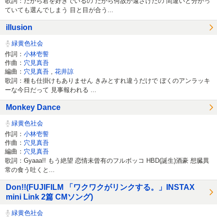
歌詞：だから君を好きでいるの だから何故か遠ざけたの 間違いと分かっ
ていても選んでしまう 目と目が合う...
illusion
緑黄色社会
作詞：
小林壱誓
作曲：
穴見真吾
編曲：
穴見真吾
,
花井諒
歌詞：種も仕掛けもありません きみとすれ違うだけで ぼくのアンラッキ
ーな今日だって 見事報われる ...
Monkey Dance
緑黄色社会
作詞：
小林壱誓
作曲：
穴見真吾
編曲：
穴見真吾
歌詞：Gyaaa!! もう絶望 恋情未曾有のフルボッコ HBD(誕生)酒豪 想臓異
常の食う吐くと...
Don!!(FUJIFILM 「ワクワクがリンクする。」INSTAX
mini Link 2篇 CMソング)
緑黄色社会