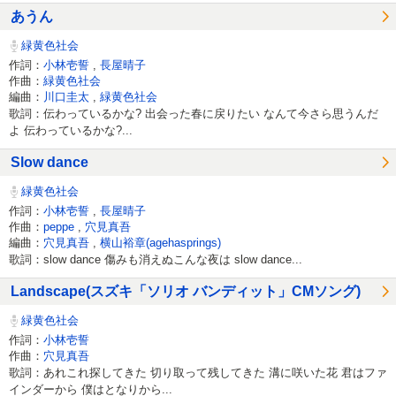
あうん
緑黄色社会
作詞：
小林壱誓
,
長屋晴子
作曲：
緑黄色社会
編曲：
川口圭太
,
緑黄色社会
歌詞：伝わっているかな? 出会った春に戻りたい なんて今さら思うんだ
よ 伝わっているかな?...
Slow dance
緑黄色社会
作詞：
小林壱誓
,
長屋晴子
作曲：
peppe
,
穴見真吾
編曲：
穴見真吾
,
横山裕章(agehasprings)
歌詞：slow dance 傷みも消えぬこんな夜は slow dance...
Landscape(スズキ「ソリオ バンディット」CMソング)
緑黄色社会
作詞：
小林壱誓
作曲：
穴見真吾
歌詞：あれこれ探してきた 切り取って残してきた 溝に咲いた花 君はファ
インダーから 僕はとなりから...