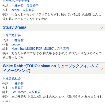
松永涼(千菅春香)
作詞：
小林壱誓
,
長屋晴子
作曲：
peppe
,
穴見真吾
歌詞：今なんじゃない? メラメラとたぎれ 眠っているだけの正義 こんな
僕も君のヒーローになりたいのさ ...
Starry Drama
緑黄色社会
作詞：
小林壱誓
作曲：
peppe
編曲：
Naoki Itai(MUSIC FOR MUSIC)
,
穴見真吾
歌詞：あなたが夢中でなぞる 何光年もさきの光 呆れたふりを決め込んで
その背中みてた ...
White Rabbit(TOHO animation ミュージックフィルムズ
イメージソング)
緑黄色社会
作詞：
小林壱誓
作曲：
穴見真吾
編曲：
LASTorder
,
穴見真吾
歌詞：兎の耳飾り お気に召した木の欠片 ひとり遊び帰り 木漏れ日と揺れ
てみる ...