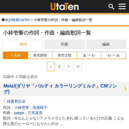
歌詞検索UtaTen
小林壱誓の作詞・作曲・編曲歌詞一覧
小林壱誓の作詞・作曲・編曲歌詞一覧
作詞
作曲
編曲
人気順
発売新順
発売古順
あ ⇒ わ
わ ⇒ あ
1
2
次へ
最後へ
32曲中 1-30曲を表示
Mela!(ダリヤ「パルティ カラーリングミルク」CMソン
グ)
緑黄色社会
作詞：
小林壱誓
,
長屋晴子
作曲：
peppe
,
穴見真吾
歌詞：今なんじゃない? メラメラとたぎれ 眠っているだけの正義 こんな
僕も君のヒーローになりたいのさ ...