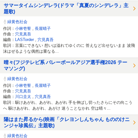
サマータイムシンデレラ(ドラマ「真夏のシンデレラ」主
題歌)
緑黄色社会
作詞：
小林壱誓
,
長屋晴子
作曲：
穴見真吾
編曲：
LASTorder
,
穴見真吾
歌詞：言葉にできない 想いは溢れてゆくのに 答えなど出せないまま 波飛
沫はぜるような偶然は重なる...
晴々(フジテレビ系 バレーボールアジア選手権2026 テー
マソング)
緑黄色社会
作詞：
小林壱誓
,
長屋晴子
作曲：
穴見真吾
編曲：
川口圭太
,
穴見真吾
歌詞：駆けあがれ、あがれ、あがれ 手を伸ばし切ったさらにその向こう
へ 駆けあがれ、あがれ、あがけ 迷うことなかれ 空は晴々...
陽はまた昇るから(映画「クレヨンしんちゃん もののけニ
ンジャ珍風伝」主題歌)
緑黄色社会