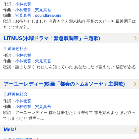
作詞：
小林壱誓
作曲：
小林壱誓
,
穴見真吾
編曲：
穴見真吾
,
soundbreakers
歌詞：お待たせしました 今宵も全人類未踏の 平和のスピーチ 最近調子は
どうですか?...
LITMUS(木曜ドラマ「緊急取調室」主題歌)
緑黄色社会
作詞：
小林壱誓
作曲：
小林壱誓
,
穴見真吾
歌詞：誰より深く わたしを知っていた あなたにだけ言えない 秘密がある
...
アーユーレディー(映画「都会のトム&ソーヤ」主題歌)
緑黄色社会
作詞：
小林壱誓
作曲：
小林壱誓
,
穴見真吾
歌詞：アーユーレディー 僕らは夢をたぐり寄せて 旅を始めよう まだ迷っ
てしまうけど 世界へ...
Mela!