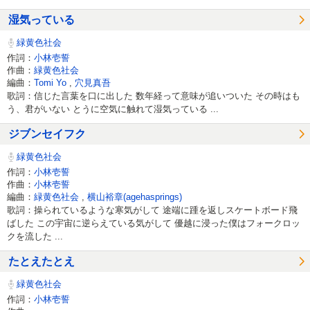
湿気っている
緑黄色社会
作詞：
小林壱誓
作曲：
緑黄色社会
編曲：
Tomi Yo
,
穴見真吾
歌詞：信じた言葉を口に出した 数年経って意味が追いついた その時はも
う、君がいない とうに空気に触れて湿気っている ...
ジブンセイフク
緑黄色社会
作詞：
小林壱誓
作曲：
小林壱誓
編曲：
緑黄色社会
,
横山裕章(agehasprings)
歌詞：操られているような寒気がして 途端に踵を返しスケートボード飛
ばした この宇宙に逆らえている気がして 優越に浸った僕はフォークロッ
クを流した ...
たとえたとえ
緑黄色社会
作詞：
小林壱誓