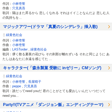
作詞：
小林壱誓
作曲：
穴見真吾
歌詞：陽はまた昇るから 悲しくなれる それはイイことなんだよ 悲しむ人
の気持ちを...
マジックアワー(ドラマ「真夏のシンデレラ」挿入歌)
緑黄色社会
作詞：
小林壱誓
作曲：
小林壱誓
編曲：
LASTorder
,
緑黄色社会
歌詞：儚く散る夏夜の花びら その刹那が離れずいる それと同じように あ
たしはあなたに永遠を感じてた ...
キャラクター(「森永製菓 受験に inゼリー」CMソング)
緑黄色社会
作詞：
小林壱誓
,
長屋晴子
作曲：
peppe
,
穴見真吾
歌詞：誰だってneed youだ 君のことがとても愛おしいんだ いつだって
need you...
Party!!(TVアニメ「ダンジョン飯」エンディングテーマ)