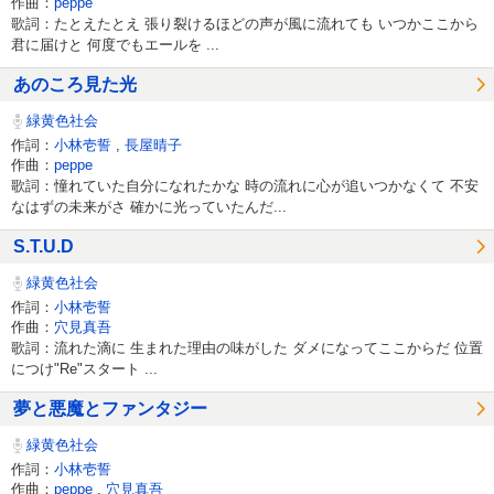
作曲：
peppe
歌詞：たとえたとえ 張り裂けるほどの声が風に流れても いつかここから
君に届けと 何度でもエールを ...
あのころ見た光
緑黄色社会
作詞：
小林壱誓
,
長屋晴子
作曲：
peppe
歌詞：憧れていた自分になれたかな 時の流れに心が追いつかなくて 不安
なはずの未来がさ 確かに光っていたんだ...
S.T.U.D
緑黄色社会
作詞：
小林壱誓
作曲：
穴見真吾
歌詞：流れた滴に 生まれた理由の味がした ダメになってここからだ 位置
につけ"Re"スタート ...
夢と悪魔とファンタジー
緑黄色社会
作詞：
小林壱誓
作曲：
peppe
,
穴見真吾