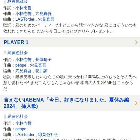
緑黄色社会
作詞：
小林壱誓
作曲：
小林壱誓
,
穴見真吾
編曲：
LASTorder
,
穴見真吾
歌詞：君のためのパーティーだ! どこから話すべきかな 君にはそういつも
救われてきたんだ だから今日こそはとびきりをプレゼント...
PLAYER 1
緑黄色社会
作詞：
小林壱誓
,
長屋晴子
作曲：
peppe
,
穴見真吾
編曲：
穴見真吾
,
花井諒
歌詞：限界突破したいならこの歌に乗っかれ 100%以上のもっとその先へ
擦り切れたHP まだこんなもんじゃないぜ 本当の人生GAMEはこっから
だ...
言えない(ABEMA「今日、好きになりました。夏休み編
2024」 挿入歌)
緑黄色社会
作詞：
小林壱誓
作曲：
peppe
編曲：
LASTorder
,
緑黄色社会