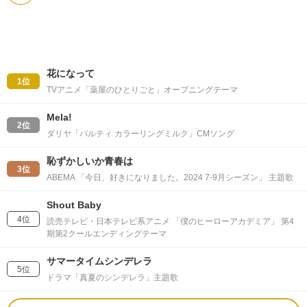
花になって
1位
TVアニメ「薬屋のひとりごと」オープニングテーマ
Mela!
2位
ダリヤ「パルティ カラーリングミルク」CMソング
恥ずかしいか青春は
3位
ABEMA 「今日、好きになりました。2024 7-9月シーズン」 主題歌
Shout Baby
4位
読売テレビ・日本テレビ系アニメ 「僕のヒーローアカデミア」 第4
期第2クールエンディングテーマ
サマータイムシンデレラ
5位
ドラマ「真夏のシンデレラ」主題歌