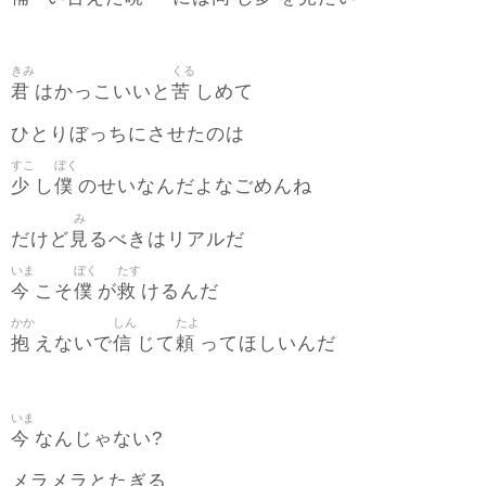
きみ
くる
君
苦
はかっこいいと
しめて
ひとりぼっちにさせたのは
すこ
ぼく
少
僕
し
のせいなんだよなごめんね
み
見
だけど
るべきはリアルだ
いま
ぼく
たす
今
僕
救
こそ
が
けるんだ
かか
しん
たよ
抱
信
頼
えないで
じて
ってほしいんだ
いま
今
なんじゃない?
メラメラとたぎる