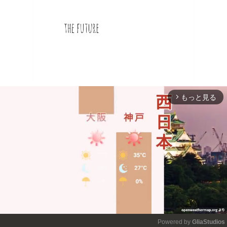
もっと見る
arrow_forward_ios
Powered by 
GliaStudios