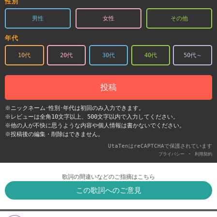
性別
男性
女性
その他
年代
10代
20代
30代
40代
50代～
投稿
※ニックネーム･性別･年代は初回のみ入力できます。
※レビューは全角10文字以上、500文字以内で入力してください。
※他の人が不快に思うような内容や個人情報は書かないでください。
※投稿後の編集・削除はできません。
UtaTenはreCAPTCHAで保護されています
-
プライバシー
利用契約
歌詞の間違いなどのご指摘はこちら
この歌詞へのご意見