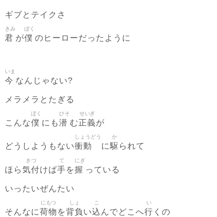
ギブとテイクさ
きみ
ぼく
君
僕
が
のヒーローだったように
いま
今
なんじゃない?
メラメラとたぎる
ぼく
ひそ
せいぎ
僕
潜
正義
こんな
にも
む
が
しょうどう
か
衝動
駆
どうしようもない
に
られて
きづ
て
にぎ
気付
手
握
ほら
けば
を
っている
いったいぜんたい
にもつ
しょ
こ
い
荷物
背負
込
行
そんなに
を
い
んでどこへ
くの