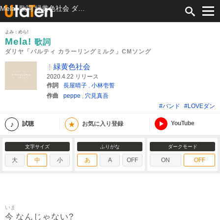
Mela! 歌詞 緑黄色社会 ダリヤ「パルティ カラーリングミルク」CMソング ふりがな付
よみ：めら!
Mela!
歌詞
ダリヤ「パルティ カラーリングミルク」CMソング
緑黄色社会
2020.4.22 リリース
作詞
長屋晴子
,
小林壱誓
作曲
peppe
,
穴見真吾
#バンド
#LOVEダン
YouTube
★
試聴
お気に入り登録
文字サイズ
ふりがな
ダークモード
大
中
小
あ
A
OFF
ON
OFF
いま
今
なんじゃない?