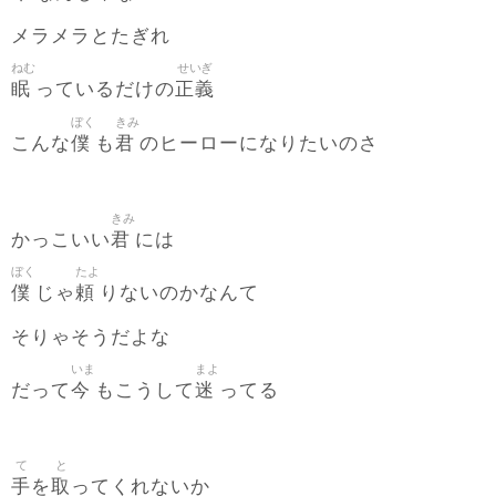
メラメラとたぎれ
ねむ
せいぎ
眠
正義
っているだけの
ぼく
きみ
僕
君
こんな
も
のヒーローになりたいのさ
きみ
君
かっこいい
には
ぼく
たよ
僕
頼
じゃ
りないのかなんて
そりゃそうだよな
いま
まよ
今
迷
だって
もこうして
ってる
て
と
手
取
を
ってくれないか