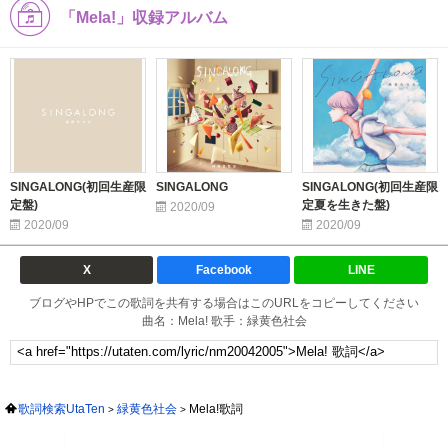
「Mela!」収録アルバム
SINGALONG(初回生産限
SINGALONG
SINGALONG(初回生産限
定盤)
定夏を生きた盤)
2020/09
2020/09
2020/09
X
Facebook
LINE
ブログやHPでこの歌詞を共有する場合はこのURLをコピーしてください
曲名：Mela! 歌手：緑黄色社会
歌詞検索UtaTen
緑黄色社会
Mela!歌詞