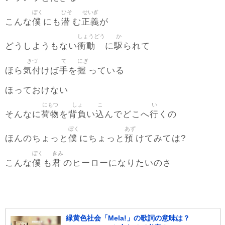
ぼく
ひそ
せいぎ
僕
潜
正義
こんな
にも
む
が
しょうどう
か
衝動
駆
どうしようもない
に
られて
きづ
て
にぎ
気付
手
握
ほら
けば
を
っている
ほっておけない
にもつ
しょ
こ
い
荷物
背負
込
行
そんなに
を
い
んでどこへ
くの
ぼく
あず
僕
預
ほんのちょっと
にちょっと
けてみては?
ぼく
きみ
僕
君
こんな
も
のヒーローになりたいのさ
緑黄色社会「Mela!」の歌詞の意味は？