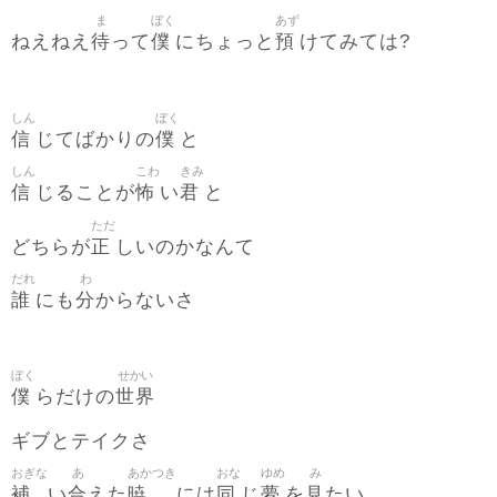
ま
ぼく
あず
待
僕
預
ねえねえ
って
にちょっと
けてみては?
しん
ぼく
信
僕
じてばかりの
と
しん
こわ
きみ
信
怖
君
じることが
い
と
ただ
正
どちらが
しいのかなんて
だれ
わ
誰
分
にも
からないさ
ぼく
せかい
僕
世界
らだけの
ギブとテイクさ
おぎな
あ
あかつき
おな
ゆめ
み
補
合
暁
同
夢
見
い
えた
には
じ
を
たい