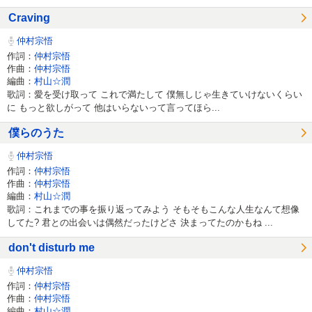
Craving
仲村宗悟
作詞：
仲村宗悟
作曲：
仲村宗悟
編曲：
村山☆潤
歌詞：愛を受け取って これで満たして 僕無しじゃ生きていけないくらい
に もっと欲しがって 他はいらないって言ってほら...
僕らのうた
仲村宗悟
作詞：
仲村宗悟
作曲：
仲村宗悟
編曲：
村山☆潤
歌詞：これまでの事を振り返ってみよう そもそもこんな人生なんて想像
してた? 君との出会いは偶然だったけどさ 決まってたのかもね ...
don't disturb me
仲村宗悟
作詞：
仲村宗悟
作曲：
仲村宗悟
編曲：
村山☆潤