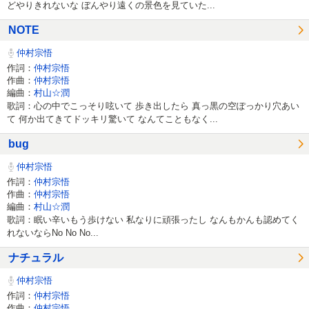
どやりきれないな ぼんやり遠くの景色を見ていた...
NOTE
仲村宗悟
作詞：
仲村宗悟
作曲：
仲村宗悟
編曲：
村山☆潤
歌詞：心の中でこっそり呟いて 歩き出したら 真っ黒の空ぽっかり穴あい
て 何か出てきてドッキリ驚いて なんてこともなく...
bug
仲村宗悟
作詞：
仲村宗悟
作曲：
仲村宗悟
編曲：
村山☆潤
歌詞：眠い辛いもう歩けない 私なりに頑張ったし なんもかんも認めてく
れないならNo No No...
ナチュラル
仲村宗悟
作詞：
仲村宗悟
作曲：
仲村宗悟