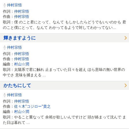
仲村宗悟
作詞：
仲村宗悟
作曲：
仲村宗悟
歌詞：僕 のこと君にとって、なんて もしかしたらどうでもいいのかも 君
のこと僕にとって、なんて わかってるようで対してわかってない...
輝きますように
仲村宗悟
作詞：
仲村宗悟
作曲：
仲村宗悟
編曲：
村山☆潤
歌詞：太陽系で君に触れ 止まっていた日々を超え ほら意味の無い世界の
中でさ 意味を捕まえる ...
かたちにして
仲村宗悟
作詞：
仲村宗悟
作曲：
佐々木"コジロー"貴之
編曲：
村山☆潤
歌詞：やること重なって 余裕が欲しいんですけど 頭が絡まって沈んで ま
た日は暮れて ...