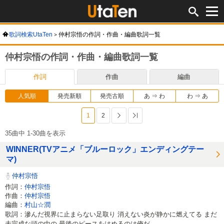
歌詞検索UtaTen
仲村宗悟の作詞・作曲・編曲歌詞一覧
仲村宗悟の作詞・作曲・編曲歌詞一覧
作詞
作曲
編曲
人気順
発売新順
発売古順
あ ⇒ わ
わ ⇒ あ
1
2
次へ
最後へ
35曲中 1-30曲を表示
WINNER(TVアニメ「ブルーロック」エンディングテー
マ)
仲村宗悟
作詞：
仲村宗悟
作曲：
仲村宗悟
編曲：
村山☆潤
歌詞：滲んだ視界に止まらない足取り 消えない炎が静かに燃えてる まだ
未完成な頭の中の 最後のピースをはめるのは俺だ ...