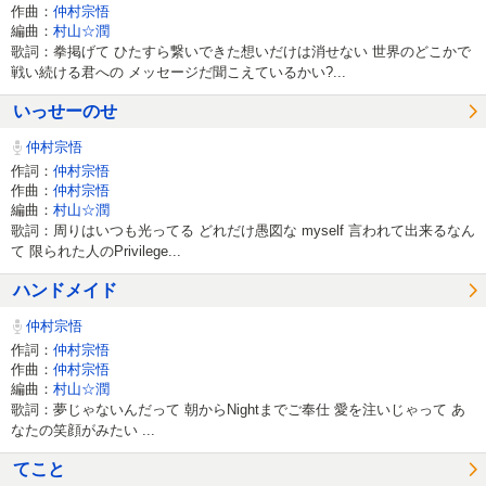
作曲：
仲村宗悟
編曲：
村山☆潤
歌詞：拳掲げて ひたすら繋いできた想いだけは消せない 世界のどこかで
戦い続ける君への メッセージだ聞こえているかい?...
いっせーのせ
仲村宗悟
作詞：
仲村宗悟
作曲：
仲村宗悟
編曲：
村山☆潤
歌詞：周りはいつも光ってる どれだけ愚図な myself 言われて出来るなん
て 限られた人のPrivilege...
ハンドメイド
仲村宗悟
作詞：
仲村宗悟
作曲：
仲村宗悟
編曲：
村山☆潤
歌詞：夢じゃないんだって 朝からNightまでご奉仕 愛を注いじゃって あ
なたの笑顔がみたい ...
てこと