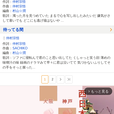
作詞：
仲村宗悟
作曲：
仲村宗悟
編曲：
村山☆潤
歌詞：濁った月を見つめていた まるで心を写し出したみたいだ 嫌気がさ
して塞いでも どこにも逃げ場はないや ...
待ってる間
仲村宗悟
作詞：
仲村宗悟
作曲：
SACHIKO
編曲：
村山☆潤
歌詞：ソファに寝転んで君のこと思い出してた くしゃっと笑う顔 薄めの
味噌汁の味 録画のドラマみて早々に君は泣いてて 気づかないふりしてそ
の手をそっと握った...
1
2
次へ
最後へ
もっと見る
arrow_forward_ios