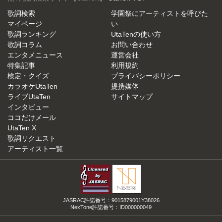
歌詞検索
学園祭にアーティストを呼びた
マイページ
い
歌詞ランキング
UtaTenの使い方
歌詞コラム
お問い合わせ
エンタメニュース
運営会社
特集記事
利用規約
検定・クイズ
プライバシーポリシー
カラオケUtaTen
提携媒体
ライブUtaTen
サイトマップ
インタビュー
ココだけメール
UtaTen X
歌詞リクエスト
アーティスト一覧
JASRAC許諾番号：9015879001Y38026
NexTone許諾番号：ID000000049