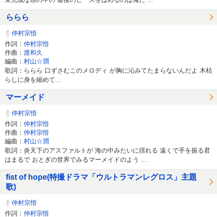
ららら
仲村宗悟
作詞：
仲村宗悟
作曲：
渡和久
編曲：
村山☆潤
歌詞：ららら 口ずさむこのメロディ が胸に沁みてたまらないんだよ 木枯
らしに身を縮めて...
マーメイド
仲村宗悟
作詞：
仲村宗悟
作曲：
仲村宗悟
編曲：
村山☆潤
歌詞：炎天下のアスファルトが 海の中みたいに揺れる 遠くで手を振る君
はまるで おとぎの世界でみるマーメイドのよう ...
fist of hope(特撮ドラマ「ウルトラマンレグロス」主題
歌)
仲村宗悟
作詞：
仲村宗悟