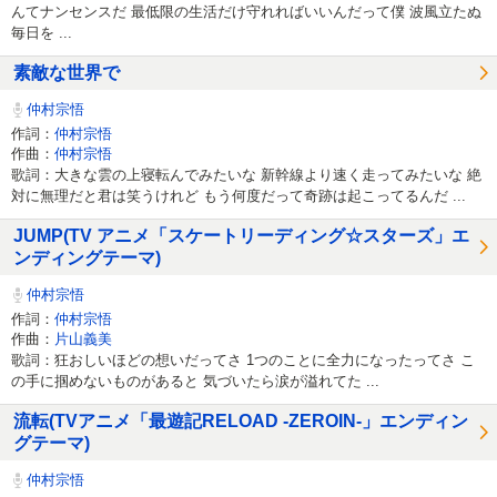
んてナンセンスだ 最低限の生活だけ守れればいいんだって僕 波風立たぬ
毎日を ...
素敵な世界で
仲村宗悟
作詞：
仲村宗悟
作曲：
仲村宗悟
歌詞：大きな雲の上寝転んでみたいな 新幹線より速く走ってみたいな 絶
対に無理だと君は笑うけれど もう何度だって奇跡は起こってるんだ ...
JUMP(TV アニメ「スケートリーディング☆スターズ」エ
ンディングテーマ)
仲村宗悟
作詞：
仲村宗悟
作曲：
片山義美
歌詞：狂おしいほどの想いだってさ 1つのことに全力になったってさ こ
の手に掴めないものがあると 気づいたら涙が溢れてた ...
流転(TVアニメ「最遊記RELOAD -ZEROIN-」エンディン
グテーマ)
仲村宗悟