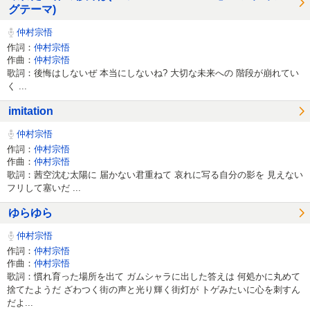
グテーマ)
仲村宗悟
作詞：
仲村宗悟
作曲：
仲村宗悟
歌詞：後悔はしないぜ 本当にしないね? 大切な未来への 階段が崩れてい
く ...
imitation
仲村宗悟
作詞：
仲村宗悟
作曲：
仲村宗悟
歌詞：茜空沈む太陽に 届かない君重ねて 哀れに写る自分の影を 見えない
フリして塞いだ ...
ゆらゆら
仲村宗悟
作詞：
仲村宗悟
作曲：
仲村宗悟
歌詞：慣れ育った場所を出て ガムシャラに出した答えは 何処かに丸めて
捨てたようだ ざわつく街の声と光り輝く街灯が トゲみたいに心を刺すん
だよ...