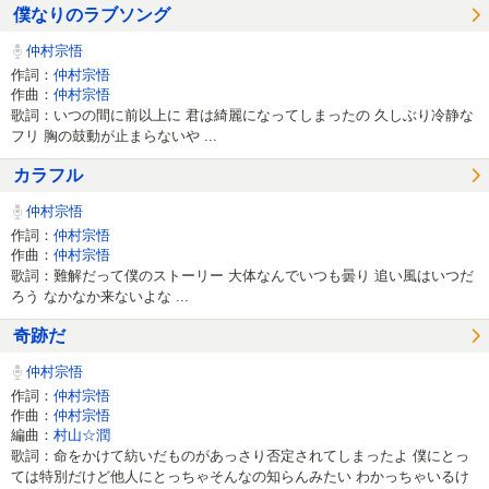
僕なりのラブソング
仲村宗悟
作詞：
仲村宗悟
作曲：
仲村宗悟
歌詞：いつの間に前以上に 君は綺麗になってしまったの 久しぶり冷静な
フリ 胸の鼓動が止まらないや ...
カラフル
仲村宗悟
作詞：
仲村宗悟
作曲：
仲村宗悟
歌詞：難解だって僕のストーリー 大体なんでいつも曇り 追い風はいつだ
ろう なかなか来ないよな ...
奇跡だ
仲村宗悟
作詞：
仲村宗悟
作曲：
仲村宗悟
編曲：
村山☆潤
歌詞：命をかけて紡いだものがあっさり否定されてしまったよ 僕にとっ
ては特別だけど他人にとっちゃそんなの知らんみたい わかっちゃいるけ