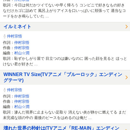
歌詞：今日は何だかツイてないや早く帰ろう コンビニで好きなもの好き
なだけカゴに詰めて 風呂上がりアイスを口いっぱいに頬張って 適当なコ
ードをかき鳴らしていた ...
イルミネイト
仲村宗悟
作詞：
仲村宗悟
作曲：
仲村宗悟
編曲：
村山☆潤
歌詞：恥ずかしがり屋で 目立つのは嫌いなのに 困った顔を見ると ほっと
けない君が好きだ ...
WINNER TV Size(TVアニメ「ブルーロック」エンディン
グテーマ)
仲村宗悟
作詞：
仲村宗悟
作曲：
仲村宗悟
編曲：
村山☆潤
歌詞：滲んだ視界に止まらない足取り 消えない炎が静かに燃えてる まだ
未完成な頭の中の 最後のピースをはめるのは俺だ ...
壊れた世界の秒針は(TVアニメ「RE-MAIN」エンディン