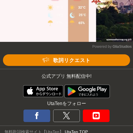
Powered by 
GliaStudios
Mute
歌詞リクエスト
公式アプリ 無料配信中!
UtaTenをフォロー
無料歌詞検索サイト【UtaTen】
UtaTen TOP