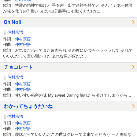
歌詞：博愛の精神で動けと 手を差し出す余裕を持てと そんじゃあ一体誰
が俺を救うの? 目いっぱい自分勝手に 心動く方だけに...
Oh No!!
仲村宗悟
作詞：
仲村宗悟
作曲：
仲村宗悟
歌詞：お気楽だねってまた皮肉られ その度にいつもヘラヘラして それで
いいんだって言い聞かせた 哀れな男が僕だよ ...
チョコレート
仲村宗悟
作詞：
仲村宗悟
作曲：
仲村宗悟
歌詞：甘い甘い秘密の味 My sweet Darling 触れたら溶けてしまうから...
わかってちょうだいね
仲村宗悟
作詞：
仲村宗悟
作曲：
仲村宗悟
歌詞：曖昧だっていいんだこの世はグレーで出来てんだろう 一刀両断な