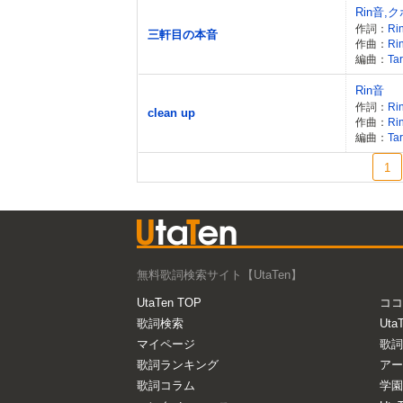
Rin音,
作詞：
Ri
三軒目の本音
作曲：
Ri
編曲：
Tar
Rin音
作詞：
Ri
clean up
作曲：
Ri
編曲：
Tar
1
無料歌詞検索サイト【UtaTen】
UtaTen TOP
ココ
歌詞検索
Uta
マイページ
歌詞
歌詞ランキング
アー
歌詞コラム
学園