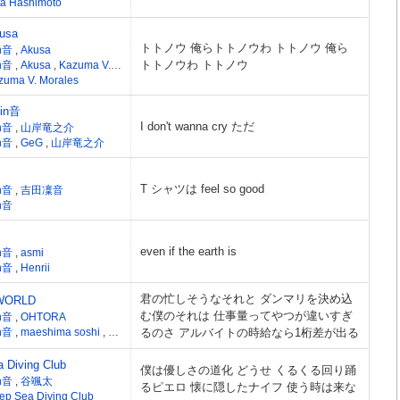
ta Hashimoto
usa
トトノウ 俺らトトノウわ トトノウ 俺ら
n音
,
Akusa
トトノウわ トトノウ
n音
,
Akusa
,
Kazuma V. Morales
zuma V. Morales
Rin音
I don't wanna cry ただ
n音
,
山岸竜之介
n音
,
GeG
,
山岸竜之介
T シャツは feel so good
n音
,
吉田凜音
n音
even if the earth is
n音
,
asmi
n音
,
Henrii
君の忙しそうなそれと ダンマリを決め込
WORLD
む僕のそれは 仕事量ってやつが違いすぎ
n音
,
OHTORA
n音
,
maeshima soshi
,
OHTORA
るのさ アルバイトの時給なら1桁差が出る
 Diving Club
僕は優しさの道化 どうせ くるくる回り踊
n音
,
谷颯太
るピエロ 懐に隠したナイフ 使う時は来な
ep Sea Diving Club