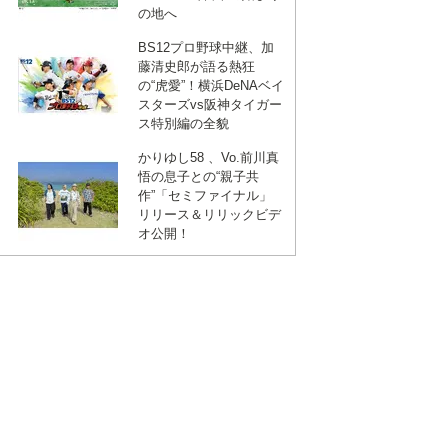
の地へ
BS12プロ野球中継、加
藤清史郎が語る熱狂
の“虎愛”！横浜DeNAベイ
スターズvs阪神タイガー
ス特別編の全貌
かりゆし58 、Vo.前川真
悟の息子との“親子共
作”「セミファイナル」
リリース＆リリックビデ
オ公開！