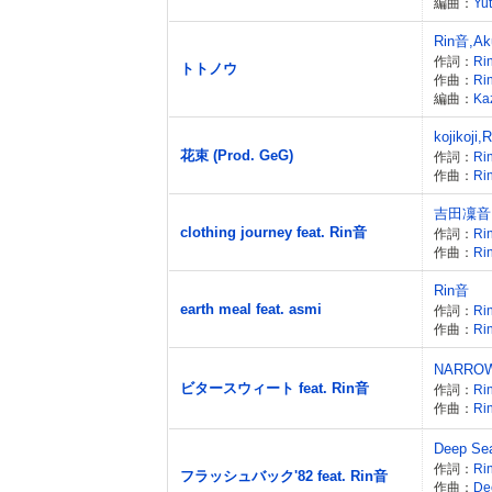
編曲：
Yu
Rin音,Ak
作詞：
Ri
トトノウ
作曲：
Ri
編曲：
Ka
kojikoji,
花束 (Prod. GeG)
作詞：
Ri
作曲：
Ri
吉田凜音
clothing journey feat. Rin音
作詞：
Ri
作曲：
Ri
Rin音
earth meal feat. asmi
作詞：
Ri
作曲：
Ri
NARRO
ビタースウィート feat. Rin音
作詞：
Ri
作曲：
Ri
Deep Sea
作詞：
Ri
フラッシュバック'82 feat. Rin音
作曲：
De