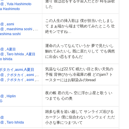
通り 彼は恋をする宇宙人だとか 時を謳歌
n音
,
Yuta Hashimoto
した
ta Hashimoto
この人生の挿入歌は 僕が担当いたしまし
n音
,
asmi
て まぁ端から端まで眺めてみたところ 壮
n音
,
maeshima soshi
,
asmi
絶モンですね…
eshima soshi
運命の人ってなんていうか 夢で見たいし
n音
,
A夏目
触れてみたいし 既に居たりして でも偶然
n音
,
Taro Ishida
,
A夏目
に出会い恋もするんだ
o Ishida
気温ならば22.5℃ 眠たい目と良い天気の
クボタカイ,asmi,A夏目
予報 背伸びから冷蔵庫の横 どのjam? ト
n音
,
クボタカイ
,
asmi
,
A夏目
n音
,
クボタカイ
,
asmi
,
maeshima soshi
ースターにはお馴染みのbread
,
A夏目
夜の帳 君の元へ 空に浮かぶ星と歌う い
n音
,
Hiplin
つまでも 心の奥
G
雑多な夜を追い越して サンライズ浴びる
カーテン 僕に似合わないランウェイ ただ
n音
n音
,
Taro Ishida
小さな事につまづいて