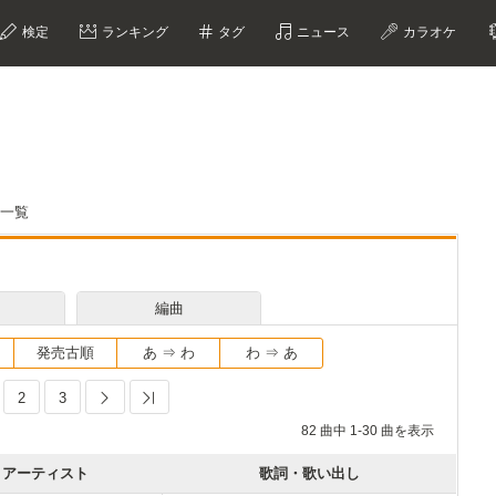
検定
ランキング
タグ
ニュース
カラオケ
詞一覧
編曲
発売古順
あ ⇒ わ
わ ⇒ あ
2
3
Next
Last
82 曲中 1-30 曲を表示
アーティスト
歌詞・歌い出し