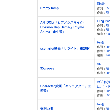
Rin音
Empty lamp
作詞：
Ri
作曲：
Ri
Fling Po
AN IDOL(「ヒプノシスマイク-
作詞：
Ri
Division Rap Battle-」Rhyme
作曲：
Ri
Anima +劇中歌)
編曲：
ma
Rin音
作詞：
Ri
scenario(映画「リライト」主題歌)
作曲：
Ri
編曲：
Tar
V6
95groove
作詞：
Ri
作曲：
Ri
ACAね
Character(映画「キャラクター」主
に。) × Ri
題歌)
作詞：
Ri
作曲：
Ri
Rin音
夜明乃唄
作詞：
Ri