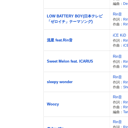
編曲：
De
Rin音
LOW BATTERY BOY(日本テレビ
作詞：
Ri
「ゼロイチ」テーマソング)
作曲：
Ri
iCE KiD
流星 feat.Rin音
作詞：
Ri
作曲：
iC
Rin音
Sweet Melon feat. ICARUS
作詞：
Ri
作曲：
Ri
Rin音
sleepy wonder
作詞：
Ri
作曲：
Sh
Rin音
作詞：
Ri
Woozy
作曲：
Ri
編曲：
Tar
Rin音
作詞：
Ri