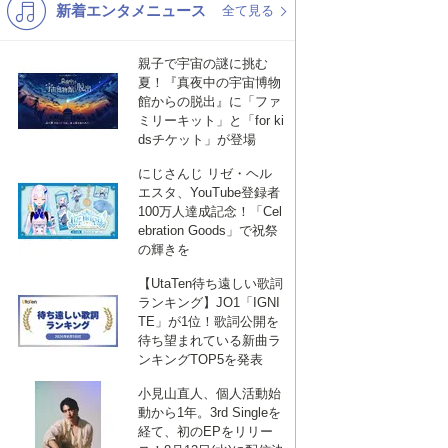
新着エンタメニュース
K-POP
演歌・歌謡
全て見る
バンド
洋楽
親子で宇宙の謎に挑む
夏！『真夜中の宇宙博物
VTuber
ディズニー
館からの脱出』に「ファ
ミリーキット」と「for ki
dsチケット」が登場
にじさんじ リゼ・ヘル
エスタ、YouTube登録者
100万人達成記念！「Cel
ebration Goods」で祝祭
の輝きを
【UtaTen待ち遠しい歌詞
ランキング】JO1「IGNI
TE」が1位！歌詞公開を
待ち望まれている新曲ラ
ンキングTOP5を発表
小見山直人、個人活動始
動から1年。3rd Singleを
経て、初のEPをリリー