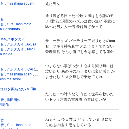
n音
,
maeshima soushi
えた男女
通り過ぎる日々だ 今吹く風はもう誰のモ
n音
ノ 理想と現実のパズルは食い違い 不意に
n音
,
Yuta Hashimoto
比べた努力人一倍 夢は遠ざかって
ta Hashimoto
Akusa,クボタカイ
サニーデイズ バッテリーアガリかけのcar
n音
,
クボタカイ
,
Akusa
セーフギリ持ち直す 未だうまくできない
n音
,
クボタカイ
,
Taro Ishida
,
Akusa
管理運営 そんな俺でも今は感じてる運命
o Ishida
つまらない事ばっかり 心すり減り時には
n音
,
クボタカイ
,
ICARUS
,
asmi
,
A夏目
,
キズナ
泣いたり あの時のハッタリは良い感じ か
n音
,
maeshima soshi
,
クボタカイ
,
ICARUS
,
asmi
,
A夏目
,
キズナ
ませたし リスク無しで乗せてくれ
eshima soshi
ロを振らない × Rin
たった一つ叶うなら うたで世界を救いた
い From 六畳の電波塔 応答はないが
n音
,
柳田周作
田周作
ねぇ今は 今日君は どうしている 形にな
n音
らぬもの縋り 息をしている
n音
,
Yuta Hashimoto