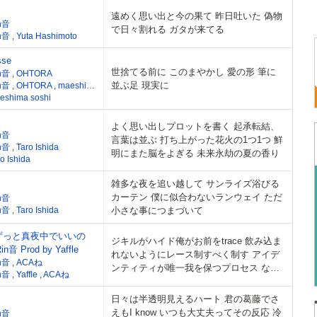
遠めく思い出と今の果て 昨日吐いた 偽物
n音
で日々割れる ガタが来てる
n音
,
Yuta Hashimoto
sse
世捨てる前に このまやかし 愛の形 筆に
n音
,
OHTORA
並ぶ足 現実に
n音
,
OHTORA
,
maeshima soshi
eshima soshi
よく思い出しプロットを書く 起承転結、
n音
言葉は並ぶ 打ち上がった花火の1つ1つ 鮮
n音
,
Taro Ishida
明にまた脳をよぎる 未来永劫の夏の香り
o Ishida
雑多な夜を追い越して サンライズ浴びる
カーテン 僕に似合わないランウェイ ただ
n音
n音
,
Taro Ishida
小さな事につまづいて
(ずっと真夜中でいいの
ジキルがハイド俺がお前をtrace 飲み込ま
n音 Prod by Yaffle
れないようにレース制すべく制す アイデ
n音
,
ACAね
ンティティが唯一我を保つプロセス なら
n音
,
Yaffle
,
ACAね
記憶の奥の方までたどるメス who
日々は半透明見えるハート 君の葛藤でさ
えもI know いつも大丈夫ってその反応 冷
n音