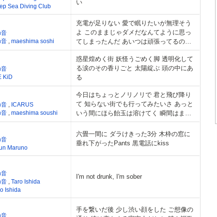
い
ep Sea Diving Club
充電が足りない 愛で眠りたいが無理そう
よ このままじゃダメだなんてように思っ
n音
n音
,
maeshima soshi
てしまったんだ あいつは頑張ってるのに
な
惑星煌めく街 妖怪うごめく脚 透明化して
る涙のその香りごと 太陽綻ぶ 頭の中にあ
n音
E KiD
る
今日はちょっとノリノリで 君と飛び降り
て 知らない街でも行ってみたいさ あっと
n音
,
ICARUS
n音
,
maeshima soushi
いう間にほら飴玉は溶けてく 瞬間はまる
でさバブルタイム
六畳一間に ダラけきった3分 木枠の窓に
n音
垂れ下がったPants 黒電話にkiss
un Maruno
n音
I'm not drunk, I'm sober
n音
,
Taro Ishida
o Ishida
手を繋いだ後 少し渋い顔をした ご想像の
n音