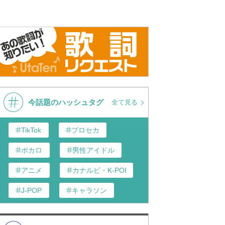
今話題のハッシュタグ
全て見る
TikTok
プロセカ
ボカロ
男性アイドル
アニメ
カナルビ・K-POP和訳
J-POP
キャラソン
あんスタ
歌い手