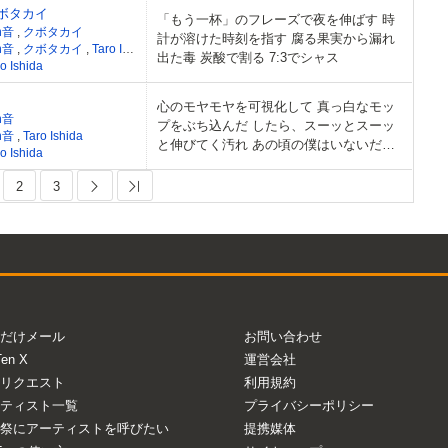
クボタカイ
「もう一杯」のフレーズで夜を伸ばす 時
n音
,
クボタカイ
計が溶けた時刻を指す 腐る果実から漏れ
n音
,
クボタカイ
,
Taro Ishida
出た毒 炭酸で割る 7:3でシャス
o Ishida
心のモヤモヤを可視化して 真っ白なモッ
n音
プをぶち込んだ したら、スーッとスーッ
n音
,
Taro Ishida
と伸びてく汚れ あの頃の僕はいないだろ
o Ishida
う
2
3
Next
Last
だけメール
お問い合わせ
Ten X
運営会社
リクエスト
利用規約
ティスト一覧
プライバシーポリシー
祭にアーティストを呼びたい
提携媒体