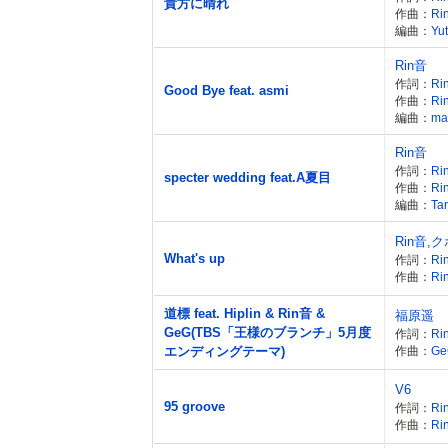
貴方に晴れ
作曲：
Ri
編曲：
Yu
Rin音
作詞：
Ri
Good Bye feat. asmi
作曲：
Ri
編曲：
ma
Rin音
作詞：
Ri
specter wedding feat.A夏目
作曲：
Ri
編曲：
Tar
Rin音,
What's up
作詞：
Ri
作曲：
Ri
道標 feat. Hiplin & Rin音 &
福原遥
GeG(TBS「王様のブランチ」5月度
作詞：
Ri
エンディングテーマ)
作曲：
Ge
V6
95 groove
作詞：
Ri
作曲：
Ri