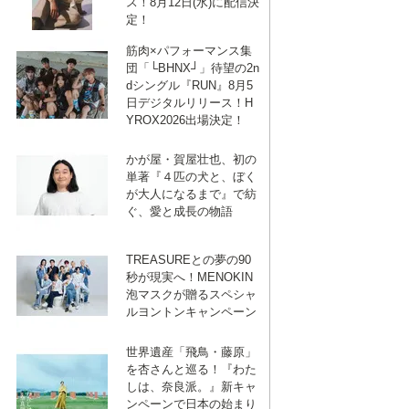
ス！8月12日(水)に配信決
定！
筋肉×パフォーマンス集
団「└BHNX┘」待望の2n
dシングル『RUN』8月5
日デジタルリリース！H
YROX2026出場決定！
かが屋・賀屋壮也、初の
単著『４匹の犬と、ぼく
が大人になるまで』で紡
ぐ、愛と成長の物語
TREASUREとの夢の90
秒が現実へ！MENOKIN
泡マスクが贈るスペシャ
ルヨントンキャンペーン
世界遺産「飛鳥・藤原」
を杏さんと巡る！『わた
しは、奈良派。』新キャ
ンペーンで日本の始まり