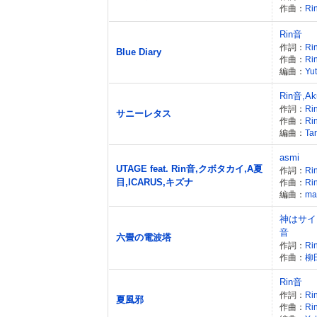
作曲：
Ri
Rin音
作詞：
Ri
Blue Diary
作曲：
Ri
編曲：
Yu
Rin音,
作詞：
Ri
サニーレタス
作曲：
Ri
編曲：
Tar
asmi
UTAGE feat. Rin音,クボタカイ,A夏
作詞：
Ri
目,ICARUS,キズナ
作曲：
Ri
編曲：
ma
神はサイコ
音
六畳の電波塔
作詞：
Ri
作曲：
柳
Rin音
作詞：
Ri
夏風邪
作曲：
Ri