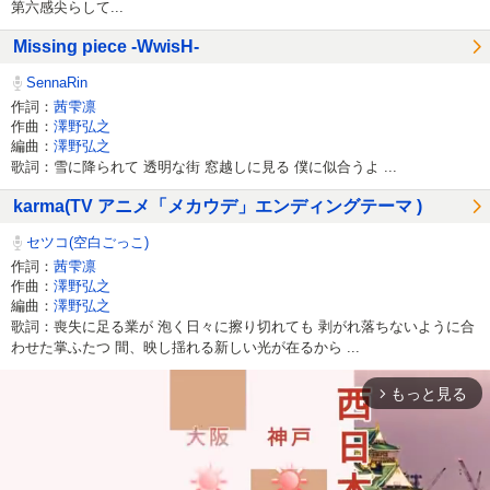
第六感尖らして...
Missing piece -WwisH-
SennaRin
作詞：
茜雫凛
作曲：
澤野弘之
編曲：
澤野弘之
歌詞：雪に降られて 透明な街 窓越しに見る 僕に似合うよ ...
karma(TV アニメ「メカウデ」エンディングテーマ )
セツコ(空白ごっこ)
作詞：
茜雫凛
作曲：
澤野弘之
編曲：
澤野弘之
歌詞：喪失に足る業が 泡く日々に擦り切れても 剥がれ落ちないように合
わせた掌ふたつ 間、映し揺れる新しい光が在るから ...
もっと見る
arrow_forward_ios