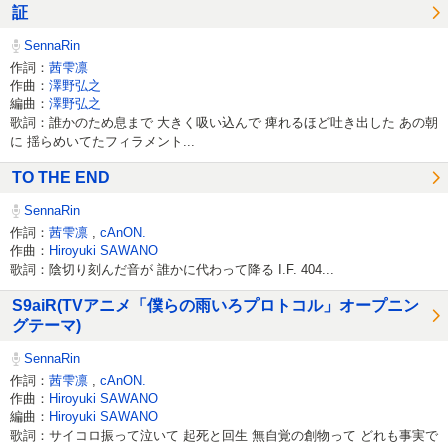
証
SennaRin
作詞：
茜雫凛
作曲：
澤野弘之
編曲：
澤野弘之
歌詞：誰かのため息まで 大きく吸い込んで 痺れるほど吐き出した あの朝
に 揺らめいてたフィラメント...
TO THE END
SennaRin
作詞：
茜雫凛
,
cAnON.
作曲：
Hiroyuki SAWANO
歌詞：陰切り刻んだ音が 誰かに代わって降る I.F. 404...
S9aiR(TVアニメ「僕らの雨いろプロトコル」オープニン
グテーマ)
SennaRin
作詞：
茜雫凛
,
cAnON.
作曲：
Hiroyuki SAWANO
編曲：
Hiroyuki SAWANO
歌詞：サイコロ振って泣いて 起死と回生 無自覚の創物って どれも事実で