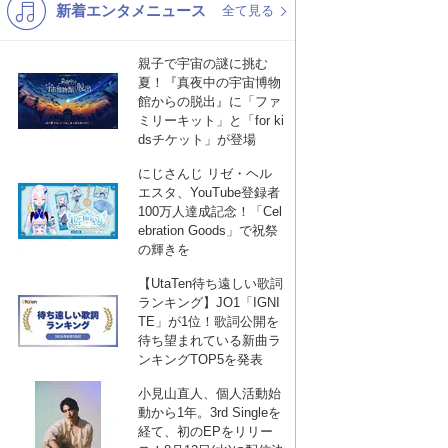
新着エンタメニュース
K-POP
演歌・歌謡
全て見る
バンド
洋楽
親子で宇宙の謎に挑む
夏！『真夜中の宇宙博物
VTuber
ディズニー
館からの脱出』に「ファ
ミリーキット」と「for ki
dsチケット」が登場
にじさんじ リゼ・ヘル
エスタ、YouTube登録者
100万人達成記念！「Cel
ebration Goods」で祝祭
の輝きを
【UtaTen待ち遠しい歌詞
ランキング】JO1「IGNI
TE」が1位！歌詞公開を
待ち望まれている新曲ラ
ンキングTOP5を発表
小見山直人、個人活動始
動から1年。3rd Singleを
経て、初のEPをリリー