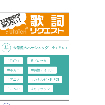
今話題のハッシュタグ
全て見る
TikTok
プロセカ
ボカロ
男性アイドル
アニメ
カナルビ・K-POP和訳
J-POP
キャラソン
あんスタ
歌い手