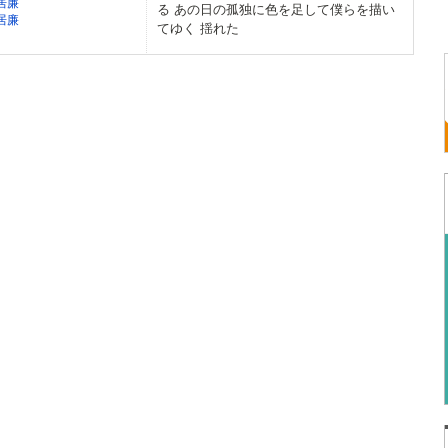
居廉
る あの日の孤独に色を足して僕らを描い
居廉
てゆく 揺れた