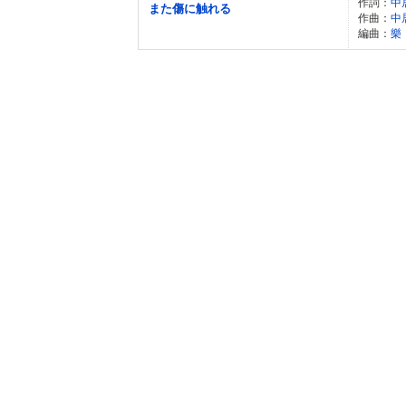
作詞：
中
また傷に触れる
作曲：
中
編曲：
樂