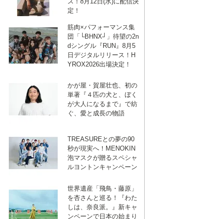
ス！8月12日(水)に配信決
定！
筋肉×パフォーマンス集
団「└BHNX┘」待望の2n
dシングル『RUN』8月5
日デジタルリリース！H
YROX2026出場決定！
かが屋・賀屋壮也、初の
単著『４匹の犬と、ぼく
が大人になるまで』で紡
ぐ、愛と成長の物語
TREASUREとの夢の90
秒が現実へ！MENOKIN
泡マスクが贈るスペシャ
ルヨントンキャンペーン
世界遺産「飛鳥・藤原」
を杏さんと巡る！『わた
しは、奈良派。』新キャ
ンペーンで日本の始まり