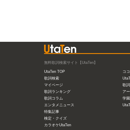
無料歌詞検索サイト【UtaTen】
UtaTen TOP
ココ
歌詞検索
Uta
マイページ
歌詞
歌詞ランキング
アー
歌詞コラム
学園
エンタメニュース
Ut
特集記事
検定・クイズ
カラオケUtaTen