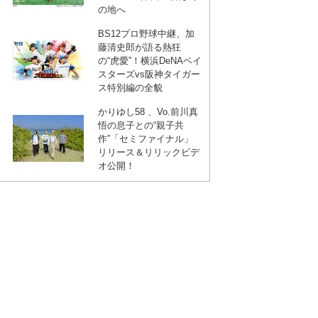
の地へ
BS12プロ野球中継、加
藤清史郎が語る熱狂
の“虎愛”！横浜DeNAベイ
スターズvs阪神タイガー
ス特別編の全貌
かりゆし58 、Vo.前川真
悟の息子との“親子共
作”「セミファイナル」
リリース＆リリックビデ
オ公開！