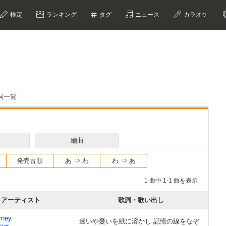
検定
ランキング
タグ
ニュース
カラオケ
詞一覧
編曲
発売古順
あ ⇒ わ
わ ⇒ あ
1 曲中 1-1 曲を表示
アーティスト
歌詞・歌い出し
rney
迷いや憂いを紙に溶かし 記憶の線をなぞ