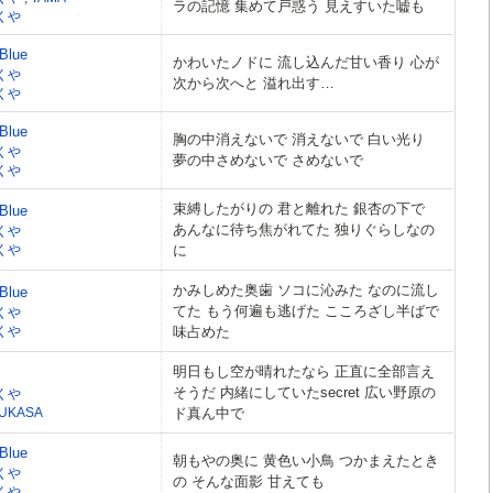
ラの記憶 集めて戸惑う 見えすいた嘘も
くや
 Blue
かわいたノドに 流し込んだ甘い香り 心が
くや
次から次へと 溢れ出す…
くや
 Blue
胸の中消えないで 消えないで 白い光り
くや
夢の中さめないで さめないで
くや
束縛したがりの 君と離れた 銀杏の下で
 Blue
あんなに待ち焦がれてた 独りぐらしなの
くや
くや
に
かみしめた奥歯 ソコに沁みた なのに流し
 Blue
てた もう何遍も逃げた こころざし半ばで
くや
くや
味占めた
明日もし空が晴れたなら 正直に全部言え
そうだ 内緒にしていたsecret 広い野原の
くや
UKASA
ド真ん中で
 Blue
朝もやの奥に 黄色い小鳥 つかまえたとき
くや
の そんな面影 甘えても
くや