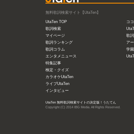
無料歌詞検索サイト【UtaTen】
UtaTen TOP
ココ
歌詞検索
Uta
マイページ
歌詞
歌詞ランキング
アー
歌詞コラム
学園
エンタメニュース
Ut
特集記事
検定・クイズ
カラオケUtaTen
ライブUtaTen
インタビュー
UtaTen 無料歌詞検索サイトの決定版！うたてん
Copyright (C) 2014 IBG Media. All Rights Reserved.