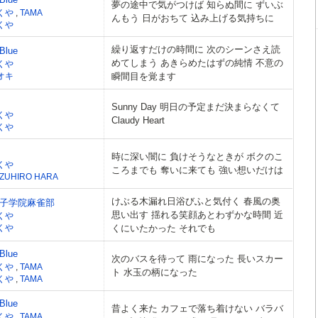
夢の途中で気がつけば 知らぬ間に ずいぶ
くや
,
TAMA
んもう 日がおちて 込み上げる気持ちに
くや
繰り返すだけの時間に 次のシーンさえ読
 Blue
めてしまう あきらめたはずの純情 不意の
くや
オキ
瞬間目を覚ます
Sunny Day 明日の予定まだ決まらなくて
くや
Claudy Heart
くや
時に深い闇に 負けそうなときが ボクのこ
くや
ころまでも 奪いに来ても 強い想いだけは
ZUHIRO HARA
けぶる木漏れ日浴びふと気付く 春風の奥
子学院麻雀部
思い出す 揺れる笑顔あとわずかな時間 近
くや
くや
くにいたかった それでも
 Blue
次のバスを待って 雨になった 長いスカー
くや
,
TAMA
ト 水玉の柄になった
くや
,
TAMA
 Blue
昔よく来た カフェで落ち着けない バラバ
くや
,
TAMA