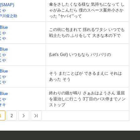
傘をさしたくなる様な 気持ちになって し
SMAP)
ゃがみこんだら 僕のスペース案外小さか
くや
戸川俊之助
った "ヤバイ"って
 Blue
この街に包まれて 揺れるワタシ いつでも
くや
戦士たちの ふりをして 大きな木の下で
くや
 Blue
(Let's Go!) いつもなら バリバリの
くや
くや
 Blue
そう まだことばが できるまえに それは
くや
あった そう
くや
終わりの鐘が鳴り さぁおはようさん 退屈
 Blue
を退治しに行こう 3丁目のバス停までノン
くや
オキ
ストップ
1
2
Next
Last