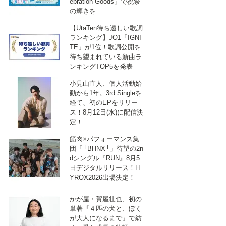
ebration Goods」で祝祭
の輝きを
【UtaTen待ち遠しい歌詞
ランキング】JO1「IGNI
TE」が1位！歌詞公開を
待ち望まれている新曲ラ
ンキングTOP5を発表
小見山直人、個人活動始
動から1年。3rd Singleを
経て、初のEPをリリー
ス！8月12日(水)に配信決
定！
筋肉×パフォーマンス集
団「└BHNX┘」待望の2n
dシングル『RUN』8月5
日デジタルリリース！H
YROX2026出場決定！
かが屋・賀屋壮也、初の
単著『４匹の犬と、ぼく
が大人になるまで』で紡