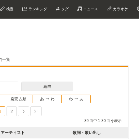
検定
ランキング
タグ
ニュース
カラオケ
歌詞一覧
編曲
発売古順
あ ⇒ わ
わ ⇒ あ
1
2
Next
Last
39 曲中 1-30 曲を表示
アーティスト
歌詞・歌い出し