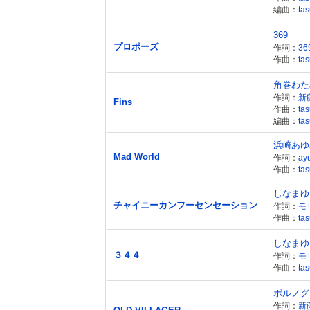
編曲：
ta
369
プロポーズ
作詞：
36
作曲：
ta
角巻わた
作詞：
新
Fins
作曲：
ta
編曲：
ta
浜崎あゆ
Mad World
作詞：
ay
作曲：
ta
しなまゆ
チャイニーカンフーセンセーション
作詞：
モ
作曲：
ta
しなまゆ
３４４
作詞：
モ
作曲：
ta
ポルノグ
作詞：
新