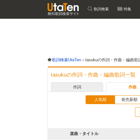
歌詞検索
特集
歌詞検索UtaTen
tasukuの作詞・作曲・編曲
tasukuの作詞・作曲・編曲歌詞一覧
作詞
作曲
人気順
発売新順
楽曲・タイトル