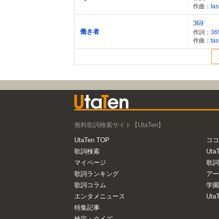
作曲：
ta
369
働き者
作詞：
36
作曲：
ta
無料歌詞検索サイト【UtaTen】
UtaTen TOP
ココ
歌詞検索
Uta
マイページ
歌詞
歌詞ランキング
アー
歌詞コラム
学園
エンタメニュース
Ut
特集記事
検定・クイズ