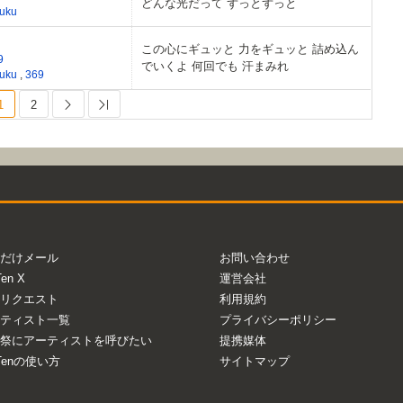
どんな光だって ずっとずっと
suku
この心にギュッと 力をギュッと 詰め込ん
9
でいくよ 何回でも 汗まみれ
suku
,
369
1
2
Next
Last
だけメール
お問い合わせ
Ten X
運営会社
リクエスト
利用規約
ティスト一覧
プライバシーポリシー
祭にアーティストを呼びたい
提携媒体
aTenの使い方
サイトマップ