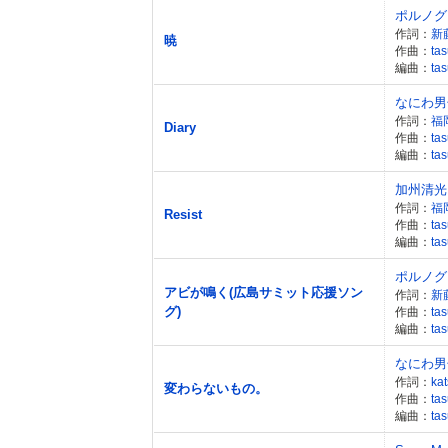
ポルノグ
作詞：
新
暁
作曲：
ta
編曲：
ta
なにわ男
作詞：
福
Diary
作曲：
ta
編曲：
ta
加州清光
作詞：
福
Resist
作曲：
ta
編曲：
ta
ポルノグ
アビが鳴く(広島サミット応援ソン
作詞：
新
グ)
作曲：
ta
編曲：
ta
なにわ男
作詞：
kat
変わらないもの。
作曲：
ta
編曲：
ta