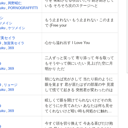
りを 発動させる頃合いだろ 飽き飽きして
suku
,
岡野昭仁
いる そろそろ次のステージへと
suku
,
PORNOGRAFFITTI
シ
もう止まれない もう止まれない このまま
ツメイシ
で (Free your
suku
,
ケツメイシ
加賀美セイラ
心から溢れ出す I Love You
9
,
加賀美セイラ
suku
,
369
二人ずっと笑って 寄り添って 年を取って
もそうやって側にいたい 見上げた空に月
9
suku
,
369
明かり ただ
朝になれば光がさして 当たり前のように
眼を覚ます 君が居たはずの部屋の中 見渡
9
,
リョージ
suku
,
369
して慌てて起きる 突然君が変わったのは
眩しくて眼を開けてられないけどその先
をどうにか見てみたい あなたは何も見せ
9
suku
,
369
てくれないけど暗い時も何処かに触れた
い 何もかもが白く染まるほど僕を照らす
光は明るく 逆光にボヤける未来の輪郭
今すぐ頭を切り換えて 今ある喜びだけ抱
9
徐々に近づく