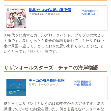
世界でいちばん熱い夏 歌詞
作詞 富田京子
PRINCESS PRINCESS
作曲 奥居香
80年代を代表するガールズロックバンド、プリプリの大ヒッ
ト曲です。夏になったら都会の喧騒を離れて、ふたりで遠い
南の異国へ旅して、とっておきの思い出作りをしようね、と
いうとっても「熱～い」曲です。
サザンオールスターズ チャコの海岸物語
チャコの海岸物語 歌詞
作詞 桑田佳祐
サザンオールスターズ
作曲 桑田佳祐
夏と言えばサザン！というのは80年代からの定番です。夏の
浜辺でのほのかな純愛を描いた、何とも言えないシュールな