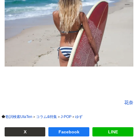
花奈
歌詞検索UtaTen
コラム&特集
J-POP
ゆず
X
Facebook
LINE