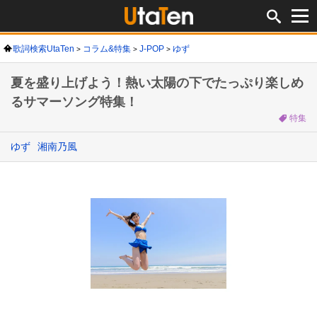
歌詞検索UtaTen
コラム&特集
J-POP
ゆず
夏を盛り上げよう！熱い太陽の下でたっぷり楽しめ
るサマーソング特集！
特集
ゆず
湘南乃風