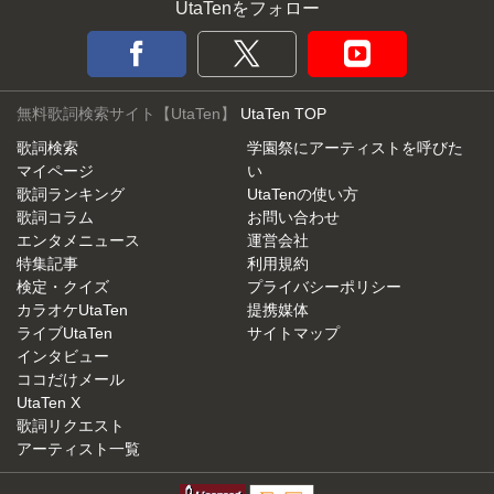
UtaTenをフォロー
無料歌詞検索サイト【UtaTen】
UtaTen TOP
歌詞検索
学園祭にアーティストを呼びた
マイページ
い
歌詞ランキング
UtaTenの使い方
歌詞コラム
お問い合わせ
エンタメニュース
運営会社
特集記事
利用規約
検定・クイズ
プライバシーポリシー
カラオケUtaTen
提携媒体
ライブUtaTen
サイトマップ
インタビュー
ココだけメール
UtaTen X
歌詞リクエスト
アーティスト一覧