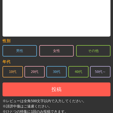
性別
男性
女性
その他
年代
10代
20代
30代
40代
50代～
投稿
※レビューは全角500文字以内で入力してください。
※誹謗中傷はご遠慮ください。
※ひとつの特集に1回のみ投稿できます。