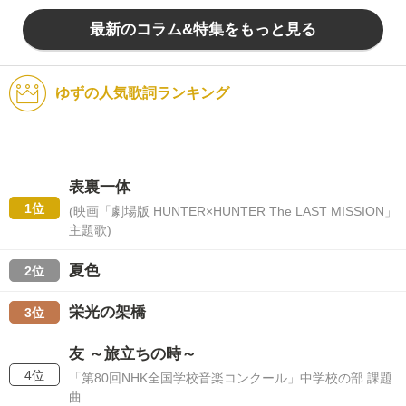
最新のコラム&特集をもっと見る
ゆずの人気歌詞ランキング
表裏一体
1位
(映画「劇場版 HUNTER×HUNTER The LAST MISSION」
主題歌)
夏色
2位
栄光の架橋
3位
友 ～旅立ちの時～
4位
「第80回NHK全国学校音楽コンクール」中学校の部 課題
曲