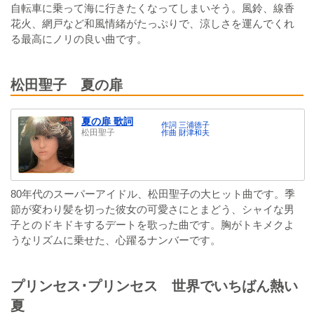
自転車に乗って海に行きたくなってしまいそう。風鈴、線香
花火、網戸など和風情緒がたっぷりで、涼しさを運んでくれ
る最高にノリの良い曲です。
松田聖子 夏の扉
夏の扉 歌詞
作詞 三浦徳子
松田聖子
作曲 財津和夫
80年代のスーパーアイドル、松田聖子の大ヒット曲です。季
節が変わり髪を切った彼女の可愛さにとまどう、シャイな男
子とのドキドキするデートを歌った曲です。胸がトキメクよ
うなリズムに乗せた、心躍るナンバーです。
プリンセス･プリンセス 世界でいちばん熱い
夏