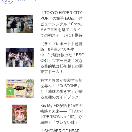
「TOKYO HYPER CITY
POP」の旗手 kiOra、デ
ビューシングル「Coco」
MVで世界を魅了！タイ
での初ステージにも期待
【ライブレポート】超特
急、8号車と“ガチ夢
中！”で駆け抜けた「ESC
ORT」ツアー完走！次な
る目的地は15年越しの夢
東京ドーム！
科学と冒険が交差する新
世界へ！『Dr.STONE』
と『地球の歩き方』が贈
る究極のガイドブック
Kis-My-Ft2が語る15年の
軌跡と未来——『TVガイ
ドPERSON vol.167』で
紐解く「ブレない絆」
「SHOWER OF HEAR