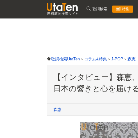
歌詞検索
特集
歌詞検索UtaTen
コラム&特集
J-POP
森恵
【インタビュー】森恵
日本の響きと心を届ける理由
森恵