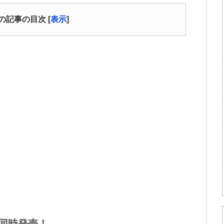
の記事の目次
[
表示
]
品同時発売！