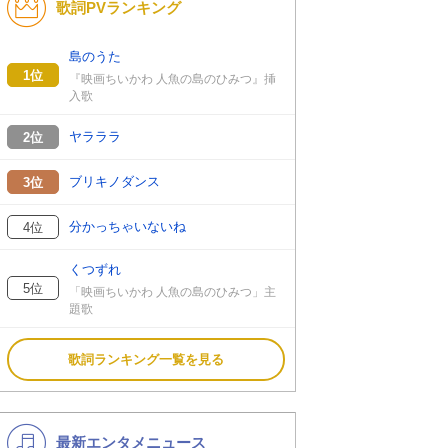
歌詞PVランキング
洋楽
演歌・歌謡
あんスタ
バンド
島のうた
1位
『映画ちいかわ 人魚の島のひみつ』挿
VTuber
ジャニーズ
入歌
ヤラララ
2位
ブリキノダンス
3位
分かっちゃいないね
4位
くつずれ
5位
「映画ちいかわ 人魚の島のひみつ」主
題歌
歌詞ランキング一覧を見る
最新エンタメニュース