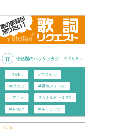
今話題のハッシュタグ
全て見る
TikTok
プロセカ
ボカロ
男性アイドル
アニメ
カナルビ・K-POP和訳
J-POP
キャラソン
歌い手
K-POP