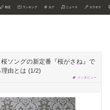
検定
ランキング
タグ
ニュース
カラオケ
、桜ソングの新定番『桜がさね』で
とは (1/2)
インタビュー