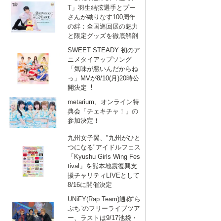
T」羽生結弦選手とプー
さんが織りなす100周年
の絆：全国巡回展の魅力
と限定グッズを徹底解剖
SWEET STEADY 初のア
ニメタイアップソング
「気味が悪いんだからね
っ」MVが8/10(月)20時公
開決定︕
metarium、オンライン特
典会「チェキチャ！」の
参加決定！
九州女子翼、"九州がひと
つになる"アイドルフェス
「Kyushu Girls Wing Fes
tival」を熊本地震復興支
援チャリティLIVEとして
8/16に開催決定
UNiFY(Rap Team)通称“ら
ぷち”のフリーライブツア
ー、ラストは9/17池袋・