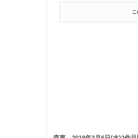
こ
森恵、2019年3月6日(水)2作