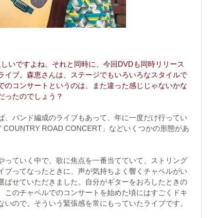
ほしいですよね。それと同時に、今回DVDも同時リリース
ライブ。森恵さんは、ステージでもいろいろなスタイルで
でのコンサートというのは、また違った感じじゃないかな
だったのでしょう？
ば、バンド編成のライブもあって、年に一度だけ行ってい
OUNTRY ROAD CONCERT」などいくつかの形態があ
やっていく中で、歌に焦点を一番当てていて、ストリング
イブってなったときに、声が気持ちよく響くチャペルがい
選ばせていただきました。自分がギターをおろしたときの
、このチャペルでのコンサートを始めた頃にはすごくドキ
ないので、そういう緊張感を常にもっていたライブです。