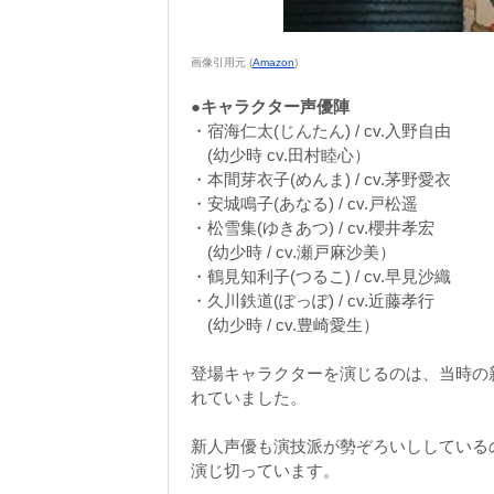
画像引用元 (
Amazon
)
●キャラクター声優陣
・宿海仁太(じんたん) / cv.入野自由
(幼少時 cv.田村睦心）
・本間芽衣子(めんま) / cv.茅野愛衣
・安城鳴子(あなる) / cv.戸松遥
・松雪集(ゆきあつ) / cv.櫻井孝宏
(幼少時 / cv.瀬戸麻沙美）
・鶴見知利子(つるこ) / cv.早見沙織
・久川鉄道(ぽっぽ) / cv.近藤孝行
(幼少時 / cv.豊崎愛生）
登場キャラクターを演じるのは、当時の
れていました。
新人声優も演技派が勢ぞろいししている
演じ切っています。