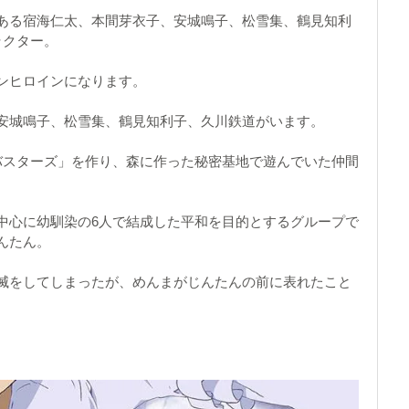
ある宿海仁太、本間芽衣子、安城鳴子、松雪集、鶴見知利
ラクター。
ンヒロインになります。
安城鳴子、松雪集、鶴見知利子、久川鉄道がいます。
バスターズ」を作り、森に作った秘密基地で遊んでいた仲間
中心に幼馴染の6人で結成した平和を目的とするグループで
んたん。
滅をしてしまったが、めんまがじんたんの前に表れたこと