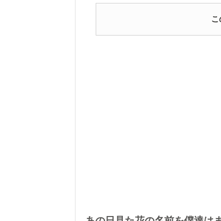
こ
あの日見た花の名前を僕達は