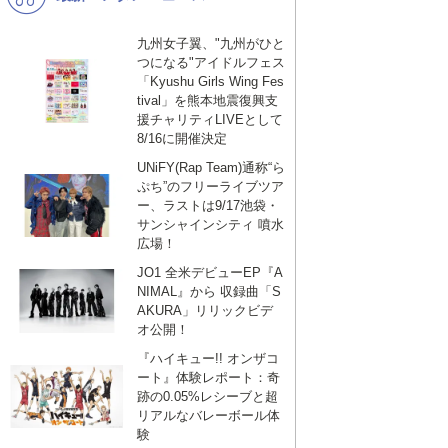
九州女子翼、"九州がひと
つになる"アイドルフェス
「Kyushu Girls Wing Fes
tival」を熊本地震復興支
援チャリティLIVEとして
8/16に開催決定
UNiFY(Rap Team)通称“ら
ぷち”のフリーライブツア
ー、ラストは9/17池袋・
サンシャインシティ 噴水
広場！
JO1 全米デビューEP『A
NIMAL』から 収録曲「S
AKURA」リリックビデ
オ公開！
『ハイキュー!! オンザコ
ート』体験レポート：奇
跡の0.05%レシーブと超
リアルなバレーボール体
験