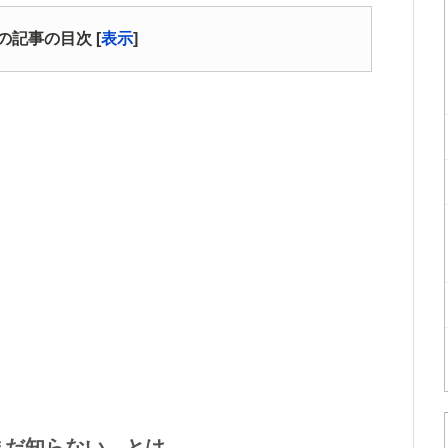
の記事の目次
[
表示
]
まだ知らない。とは