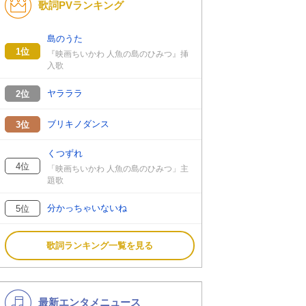
歌詞PVランキング
K-POP
バンド
演歌・歌謡
洋楽
島のうた
1位
『映画ちいかわ 人魚の島のひみつ』挿
VTuber
ディズニー
入歌
ヤラララ
2位
ブリキノダンス
3位
くつずれ
4位
「映画ちいかわ 人魚の島のひみつ」主
題歌
分かっちゃいないね
5位
歌詞ランキング一覧を見る
最新エンタメニュース