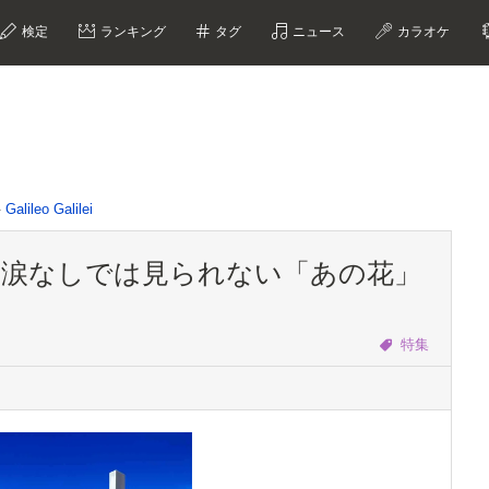
検定
ランキング
タグ
ニュース
カラオケ
Galileo Galilei
、涙なしでは見られない「あの花」
特集