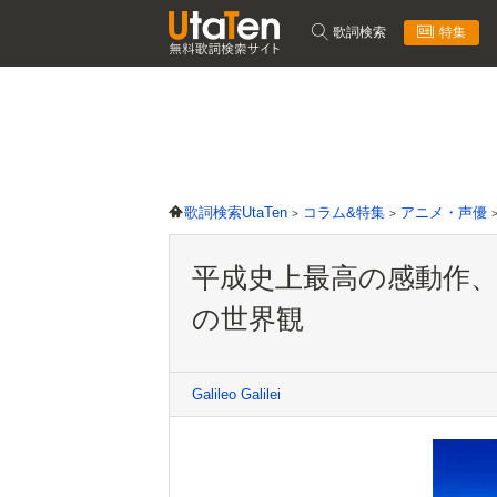
歌詞検索
特集
歌詞検索UtaTen
コラム&特集
アニメ・声優
平成史上最高の感動作
の世界観
Galileo Galilei