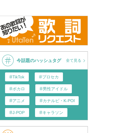
今話題のハッシュタグ
全て見る
TikTok
プロセカ
ボカロ
男性アイドル
アニメ
カナルビ・K-POP和訳
J-POP
キャラソン
あんスタ
歌い手