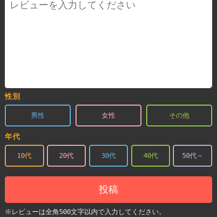
性別
男性
女性
その他
年代
10代
20代
30代
40代
50代～
投稿
※レビューは全角500文字以内で入力してください。