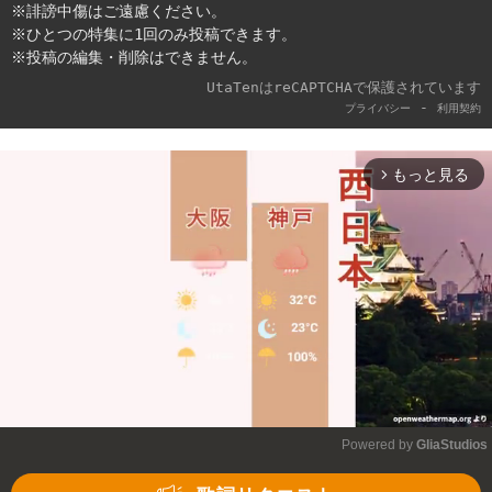
※誹謗中傷はご遠慮ください。
※ひとつの特集に1回のみ投稿できます。
※投稿の編集・削除はできません。
UtaTenはreCAPTCHAで保護されています
-
プライバシー
利用契約
もっと見る
arrow_forward_ios
Powered by 
GliaStudios
Mute