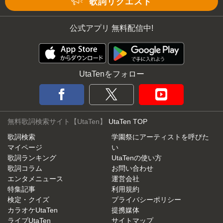
歌詞リクエスト
公式アプリ 無料配信中!
UtaTenをフォロー
無料歌詞検索サイト【UtaTen】
UtaTen TOP
歌詞検索
学園祭にアーティストを呼びた
マイページ
い
歌詞ランキング
UtaTenの使い方
歌詞コラム
お問い合わせ
エンタメニュース
運営会社
特集記事
利用規約
検定・クイズ
プライバシーポリシー
カラオケUtaTen
提携媒体
ライブUtaTen
サイトマップ