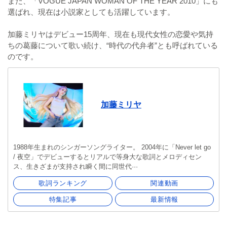
また、「VOGUE JAPAN WOMAN OF THE YEAR 2010」にも
選ばれ、現在は小説家としても活躍しています。
加藤ミリヤはデビュー15周年、現在も現代女性の恋愛や気持
ちの葛藤について歌い続け、“時代の代弁者”とも呼ばれている
のです。
加藤ミリヤ
1988年生まれのシンガーソングライター。 2004年に「Never let go
/ 夜空」でデビューするとリアルで等身大な歌詞とメロディセン
ス、生きざまが支持され瞬く間に同世代···
歌詞ランキング
関連動画
特集記事
最新情報