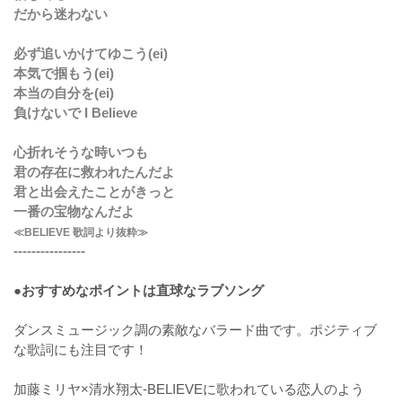
だから迷わない
必ず追いかけてゆこう(ei)
本気で掴もう(ei)
本当の自分を(ei)
負けないで I Believe
心折れそうな時いつも
君の存在に救われたんだよ
君と出会えたことがきっと
一番の宝物なんだよ
≪BELIEVE 歌詞より抜粋≫
----------------
●おすすめなポイントは直球なラブソング
ダンスミュージック調の素敵なバラード曲です。ポジティブ
な歌詞にも注目です！
加藤ミリヤ×清水翔太-BELIEVEに歌われている恋人のよう