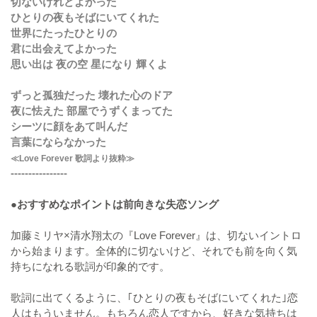
切ないけれどよかった
ひとりの夜もそばにいてくれた
世界にたったひとりの
君に出会えてよかった
思い出は 夜の空 星になり 輝くよ
ずっと孤独だった 壊れた心のドア
夜に怯えた 部屋でうずくまってた
シーツに顔をあて叫んだ
言葉にならなかった
≪Love Forever 歌詞より抜粋≫
----------------
●おすすめなポイントは前向きな失恋ソング
加藤ミリヤ×清水翔太の『Love Forever』は、切ないイントロ
から始まります。全体的に切ないけど、それでも前を向く気
持ちになれる歌詞が印象的です。
歌詞に出てくるように、｢ひとりの夜もそばにいてくれた｣恋
人はもういません。もちろん恋人ですから、好きな気持ちは