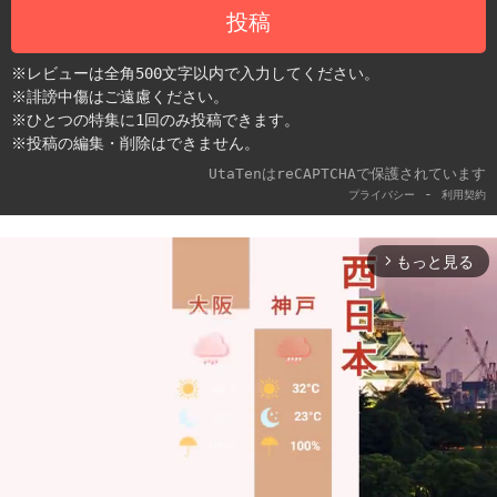
投稿
※レビューは全角500文字以内で入力してください。
※誹謗中傷はご遠慮ください。
※ひとつの特集に1回のみ投稿できます。
※投稿の編集・削除はできません。
UtaTenはreCAPTCHAで保護されています
-
プライバシー
利用契約
もっと見る
arrow_forward_ios