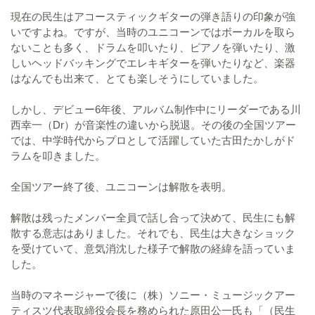
現在の民生はアコースティックギターの弾き語りの印象が強
いですよね。ですが、当時のユニコーンではボーカルを取ら
ないことも多く、ドラムを叩いたり、ピアノを弾いたり、激
しいヘッドバッキングでエレキギターを弾いたりなど、楽器
はなんでも出来て、とても楽しそうにしていました。
しかし、デビュー6年後、アルバム制作中にリーダーである川
西幸一（Dr）が音楽性の違いから脱退。その後の全国ツアー
では、中学時代からプロとして活躍していた古田たかしがド
ラムを叩きました。
全国ツアー終了後、ユニコーンは解散を表明。
解散は残ったメンバー全員で話し合って決めて、民生にも解
散する意志はありました。それでも、民生は大きなショック
を受けていて、意気消沈した様子で解散の経緯を語っていま
した。
当時のマネージャーで後に（株）ソニー・ミュージックアー
ティスツ代表取締役会長を務められた原田公一氏も「（民生