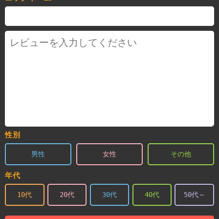
性別
男性
女性
その他
年代
10代
20代
30代
40代
50代～