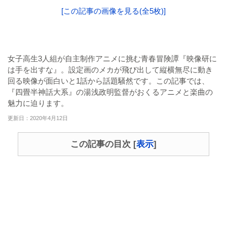
[この記事の画像を見る(全5枚)]
女子高生3人組が自主制作アニメに挑む青春冒険譚『映像研に
は手を出すな』。設定画のメカが飛び出して縦横無尽に動き
回る映像が面白いと1話から話題騒然です。この記事では、
『四畳半神話大系』の湯浅政明監督がおくるアニメと楽曲の
魅力に迫ります。
更新日：2020年4月12日
この記事の目次
[
表示
]