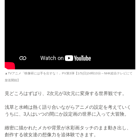
▲TVアニメ「映像研には手を出すな！」PV第3弾【1/5(日)24時10分～NHK総合テレビにて
放送開始】
見どころはずばり、2次元が3次元に変身する世界観です。
浅草と水崎は熱く語り合いながらアニメの設定を考えていく
うちに、3人はいつの間にか設定画の世界に入って大冒険。
緻密に描かれたメカや背景が水彩画タッチのまま動き出し、
創作する彼女達の想像力を追体験できます。