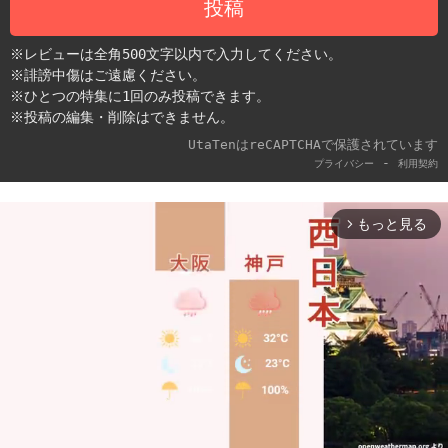
投稿
※レビューは全角500文字以内で入力してください。
※誹謗中傷はご遠慮ください。
※ひとつの特集に1回のみ投稿できます。
※投稿の編集・削除はできません。
UtaTenはreCAPTCHAで保護されています
-
プライバシー
利用契約
もっと見る
arrow_forward_ios