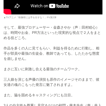
▲TVアニメ「映像研には手を出すな！」PV第2弾
そして、最強プロデューサー・金森さやか（声：田村睦心）
は、時間やお金、PR方法といった現実的な視点で２人をまと
める役どころ。
作品を多くの人に見てもらい、利益を得るために行動し、相
手が部員や最強の生徒会、教師であっても、したたかな態度
を崩しません。
まさに互いに刺激し合える最強のチームワーク。
三人娘を演じる声優の演技も原作のイメージそのままで、彼
女達の魂のこもった発言に魅了されますよ。
また、脇を固めるキャスティングにも注目。
3人の自主性を尊重し見守るだけの顧問・藤本先生（声：井上