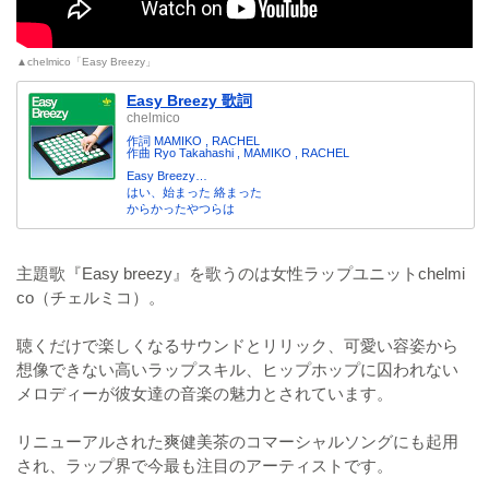
▲chelmico「Easy Breezy」
Easy Breezy 歌詞
chelmico
作詞 MAMIKO , RACHEL
作曲 Ryo Takahashi , MAMIKO , RACHEL
Easy Breezy…
はい、始まった 絡まった
からかったやつらは
主題歌『Easy breezy』を歌うのは女性ラップユニットchelmi
co（チェルミコ）。
聴くだけで楽しくなるサウンドとリリック、可愛い容姿から
想像できない高いラップスキル、ヒップホップに囚われない
メロディーが彼女達の音楽の魅力とされています。
リニューアルされた爽健美茶のコマーシャルソングにも起用
され、ラップ界で今最も注目のアーティストです。