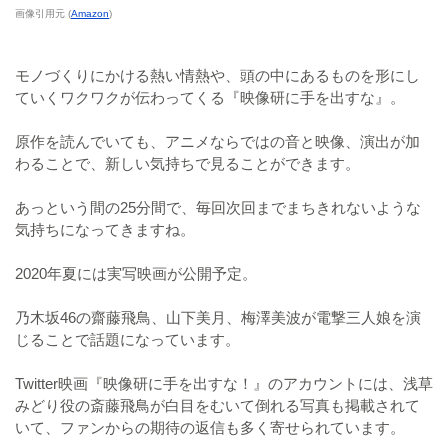
画像引用元 (
Amazon
)
モノづくりにかける熱い情熱や、頭の中にあるものを形にし
ていくワクワクが伝わってくる『映像研に手を出すな』。
原作を読んでいても、アニメならではの音と映像、演出が加
わることで、新しい気持ちで見ることができます。
あっという間の25分間で、毎回次回までまちきれないような
気持ちになってきますね。
2020年夏には実写映画が公開予定。
乃木坂46の齋藤飛鳥、山下美月、梅澤美波が電撃三人娘を演
じることで話題になっています。
Twitter映画『映像研に手を出すな！』のアカウントには、浅草
みどり役の斎藤飛鳥が白目をむいて倒れる写真も掲載されて
いて、ファンからの期待の返信も多く寄せられています。