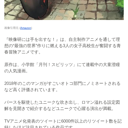
画像引用元 (
Amazon
)
『映像研には手を出すな！』は、自主制作アニメを通して理
想の“最強の世界”作りに燃える3人の女子高校生が奮闘する青
春冒険アニメです。
原作は、小学館「月刊！スピリッツ」にて連載中の大童澄瞳
の人気漫画。
2018年のこのマンガがすごいオトコ部門にノミネートされる
など高く評価されています。
パースを駆使したユニークな吹き出し、ロマン溢れる設定図
解を見開きで紹介するなどユニークで心躍る演出が満載。
TVアニメ化発表のツイートに6000件以上のリツイート数を記
録したほど注目されている作品です。