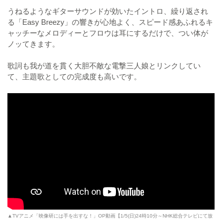
うねるようなギターサウンドが効いたイントロ、繰り返され
る「Easy Breezy」の響きが心地よく、スピード感あふれるキ
ャッチーなメロディーとフロウは耳にするだけで、つい体が
ノッてきます。
歌詞も我が道を貫く大胆不敵な電撃三人娘とリンクしてい
て、主題歌としての完成度も高いです。
▲TVアニメ「映像研には手を出すな！」OP動画【1/5(日)24時10分～NHK総合テレビにて放