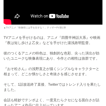
▲TVアニメ「映像研には手を出すな！」ティザーPV第1弾
TVアニメを手がけるのは、アニメ『四畳半神話大系』や映画
『夜は短し歩けよ乙女』などを手がけた湯浅政明監督。
彼のつくるアニメの特色は、独創的な色彩、尖った演出が効
いたユニークな映像表現にあり、今作との相性は抜群です。
『おそ松さん』の浅野直之が描くシンプルなキャラクターと
相まって、どこか懐かしさと奇抜さを感じさせます。
そして、1話放送終了直後、Twitterではトレンド入りを果たし
ました。
会話も軽妙でテンポよく、一度見たらクセになる面白さが詰
まったアニメ作品に仕上がっています。