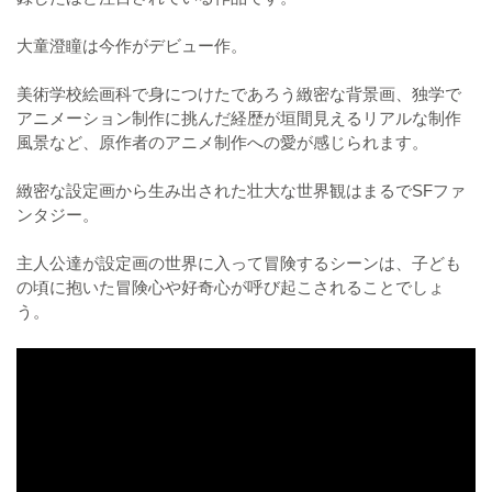
大童澄瞳は今作がデビュー作。
美術学校絵画科で身につけたであろう緻密な背景画、独学で
アニメーション制作に挑んだ経歴が垣間見えるリアルな制作
風景など、原作者のアニメ制作への愛が感じられます。
緻密な設定画から生み出された壮大な世界観はまるでSFファ
ンタジー。
主人公達が設定画の世界に入って冒険するシーンは、子ども
の頃に抱いた冒険心や好奇心が呼び起こされることでしょ
う。