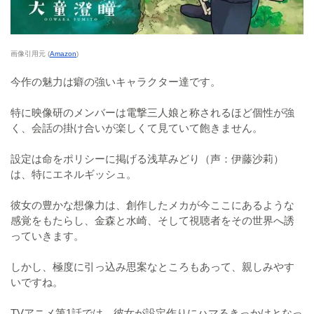
画像引用元 (
Amazon
)
今作の魅力は癖の強いキャラクター達です。
特に映像研のメンバーは電撃三人娘と称されるほど個性が強
く、会話の掛け合いが楽しくて見ていて飽きません。
設定は命をポリシーに掲げる浅草みどり（声：伊藤沙莉）
は、特にエネルギッシュ。
彼女の豊かな想像力は、創作したメカが今ここにあるような
感覚をもたらし、金森と水崎、そして視聴者をその世界へ誘
っていきます。
しかし、極度に引っ込み思案なところもあって、親しみやす
いですね。
TVアニメ第1話では、彼女が設定作りにハマるきっかけとなっ