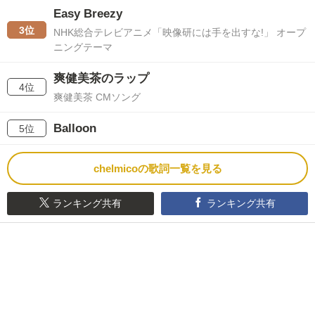
Easy Breezy
3位
NHK総合テレビアニメ「映像研には手を出すな!」 オープ
ニングテーマ
爽健美茶のラップ
4位
爽健美茶 CMソング
Balloon
5位
chelmicoの歌詞一覧を見る
ランキング共有
ランキング共有