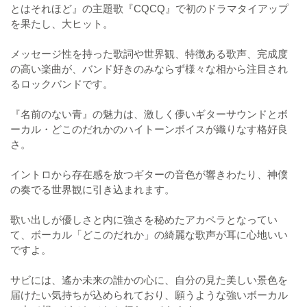
とはそれほど』の主題歌『CQCQ』で初のドラマタイアップ
を果たし、大ヒット。
メッセージ性を持った歌詞や世界観、特徴ある歌声、完成度
の高い楽曲が、バンド好きのみならず様々な相から注目され
るロックバンドです。
『名前のない青』の魅力は、激しく儚いギターサウンドとボ
ーカル・どこのだれかのハイトーンボイスが織りなす格好良
さ。
イントロから存在感を放つギターの音色が響きわたり、神僕
の奏でる世界観に引き込まれます。
歌い出しが優しさと内に強さを秘めたアカペラとなってい
て、ボーカル「どこのだれか」の綺麗な歌声が耳に心地いい
ですよ。
サビには、遙か未来の誰かの心に、自分の見た美しい景色を
届けたい気持ちが込められており、願うような強いボーカル