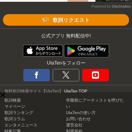
Powered by 
GliaStudios
Mute
歌詞リクエスト
公式アプリ 無料配信中!
UtaTenをフォロー
無料歌詞検索サイト【UtaTen】
UtaTen TOP
歌詞検索
学園祭にアーティストを呼びた
マイページ
い
歌詞ランキング
UtaTenの使い方
歌詞コラム
お問い合わせ
エンタメニュース
運営会社
特集記事
利用規約