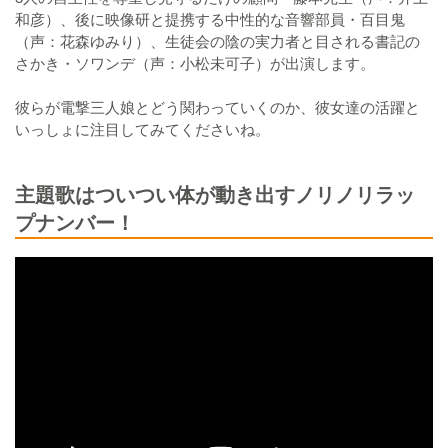
和彦）、後に映像研と提携する中性的な音響部員・百目鬼
（声：花森ゆみり）、生徒会の陰の実力者と目される書記の
さかき・ソワンデ（声：小松未可子）が出演します。
彼らが電撃三人娘とどう関わっていくのか、彼女達の活躍と
いっしょに注目してみてくださいね。
主題歌はついつい体が動き出すノリノリラッ
プナンバー！