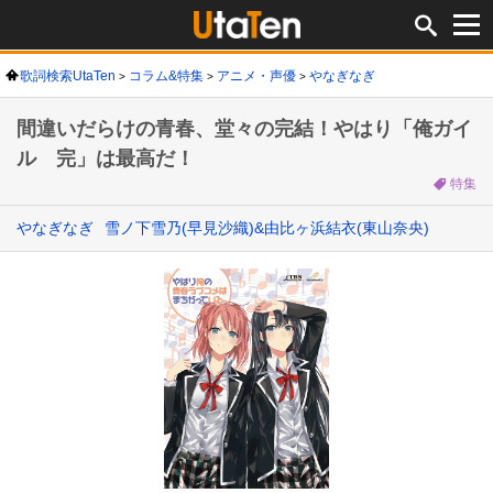
歌詞検索UtaTen
コラム&特集
アニメ・声優
やなぎなぎ
間違いだらけの青春、堂々の完結！やはり「俺ガイ
ル 完」は最高だ！
特集
やなぎなぎ
雪ノ下雪乃(早見沙織)&由比ヶ浜結衣(東山奈央)