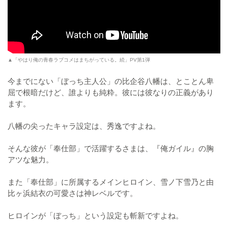
▲「やはり俺の青春ラブコメはまちがっている。続」PV第1弾
今までにない「ぼっち主人公」の比企谷八幡は、とことん卑
屈で根暗だけど、誰よりも純粋。彼には彼なりの正義があり
ます。
八幡の尖ったキャラ設定は、秀逸ですよね。
そんな彼が「奉仕部」で活躍するさまは、『俺ガイル』の胸
アツな魅力。
また「奉仕部」に所属するメインヒロイン、雪ノ下雪乃と由
比ヶ浜結衣の可愛さは神レベルです。
ヒロインが「ぼっち」という設定も斬新ですよね。