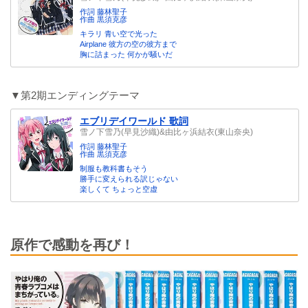
作詞 藤林聖子
作曲 黒須克彦
キラリ 青い空で光った
Airplane 彼方の空の彼方まで
胸に詰まった 何かが騒いだ
▼第2期エンディングテーマ
エブリデイワールド 歌詞
雪ノ下雪乃(早見沙織)&由比ヶ浜結衣(東山奈央)
作詞 藤林聖子
作曲 黒須克彦
制服も教科書もそう
勝手に変えられる訳じゃない
楽しくて ちょっと空虚
原作で感動を再び！