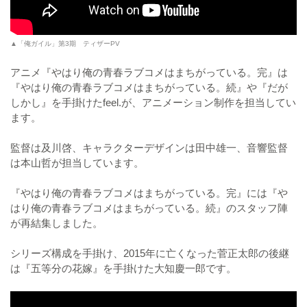
▲「俺ガイル」第3期 ティザーPV
アニメ『やはり俺の青春ラブコメはまちがっている。完』は
『やはり俺の青春ラブコメはまちがっている。続』や『だが
しかし』を手掛けたfeel.が、アニメーション制作を担当してい
ます。
監督は及川啓、キャラクターデザインは田中雄一、音響監督
は本山哲が担当しています。
『やはり俺の青春ラブコメはまちがっている。完』には『や
はり俺の青春ラブコメはまちがっている。続』のスタッフ陣
が再結集しました。
シリーズ構成を手掛け、2015年に亡くなった菅正太郎の後継
は『五等分の花嫁』を手掛けた大知慶一郎です。