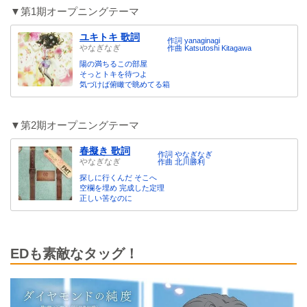
▼第1期オープニングテーマ
ユキトキ 歌詞
作詞 yanaginagi
やなぎなぎ
作曲 Katsutoshi Kitagawa
陽の満ちるこの部屋
そっとトキを待つよ
気づけば俯瞰で眺めてる箱
▼第2期オープニングテーマ
春擬き 歌詞
作詞 やなぎなぎ
やなぎなぎ
作曲 北川勝利
探しに行くんだ そこへ
空欄を埋め 完成した定理
正しい筈なのに
EDも素敵なタッグ！