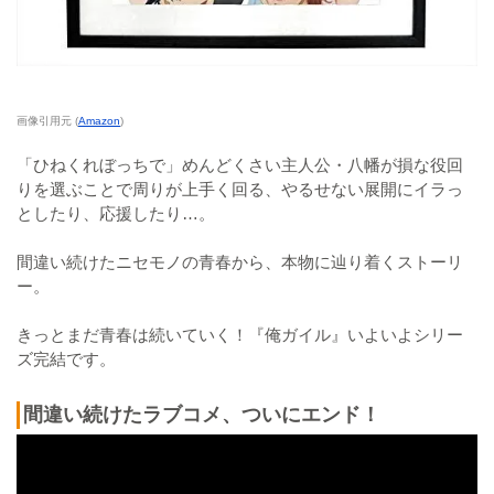
画像引用元 (
Amazon
)
「ひねくれぼっちで」めんどくさい主人公・八幡が損な役回
りを選ぶことで周りが上手く回る、やるせない展開にイラっ
としたり、応援したり…。
間違い続けたニセモノの青春から、本物に辿り着くストーリ
ー。
きっとまだ青春は続いていく！『俺ガイル』いよいよシリー
ズ完結です。
間違い続けたラブコメ、ついにエンド！