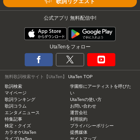
歌詞リクエスト
公式アプリ 無料配信中!
UtaTenをフォロー
無料歌詞検索サイト【UtaTen】
UtaTen TOP
歌詞検索
学園祭にアーティストを呼びた
マイページ
い
歌詞ランキング
UtaTenの使い方
歌詞コラム
お問い合わせ
エンタメニュース
運営会社
特集記事
利用規約
検定・クイズ
プライバシーポリシー
カラオケUtaTen
提携媒体
ライブUtaTen
サイトマップ