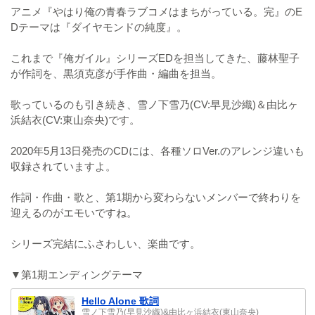
アニメ『やはり俺の青春ラブコメはまちがっている。完』のE
Dテーマは『ダイヤモンドの純度』。
これまで『俺ガイル』シリーズEDを担当してきた、藤林聖子
が作詞を、黒須克彦が手作曲・編曲を担当。
歌っているのも引き続き、雪ノ下雪乃(CV:早見沙織)＆由比ヶ
浜結衣(CV:東山奈央)です。
2020年5月13日発売のCDには、各種ソロVer.のアレンジ違いも
収録されていますよ。
作詞・作曲・歌と、第1期から変わらないメンバーで終わりを
迎えるのがエモいですね。
シリーズ完結にふさわしい、楽曲です。
▼第1期エンディングテーマ
Hello Alone 歌詞
雪ノ下雪乃(早見沙織)&由比ヶ浜結衣(東山奈央)