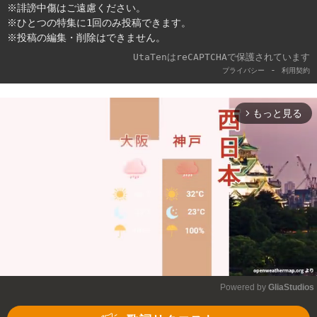
※誹謗中傷はご遠慮ください。
※ひとつの特集に1回のみ投稿できます。
※投稿の編集・削除はできません。
UtaTenはreCAPTCHAで保護されています
-
プライバシー
利用契約
もっと見る
arrow_forward_ios
Powered by 
GliaStudios
Mute