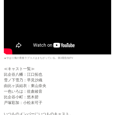
▲やはり俺の青春ラブコメはまちがっている。第3期告知PV
≪キャスト一覧≫
比企谷八幡：江口拓也
雪ノ下雪乃：早見沙織
由比ヶ浜結衣：東山奈央
一色いろは：佐倉綾音
比企谷小町：悠木碧
戸塚彩加：小松未可子
いつものメンバーにいつものキャスト。