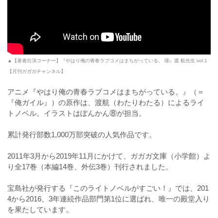
▲【著者出演コーナー】『やはり俺の青春ラブコメはまちがっている。 ⑭』渡 航先生 vol.1
【月刊ガガガチャンネル】
アニメ『やはり俺の青春ラブコメはまちがっている。』（＝
『俺ガイル』）の原作は、渡航（わたりわたる）によるライ
トノベル。イラストはぽんかん⑧が担当。
累計発行部数1,000万部突破の人気作品です。
2011年3月から2019年11月にかけて、ガガガ文庫（小学館）よ
り全17巻（本編14巻、外伝3巻）刊行されました。
宝島社が発行する『このライトノベルがすごい！』では、201
4から2016、3年連続作品部門第1位に選ばれ、唯一の殿堂入り
を果たしています。