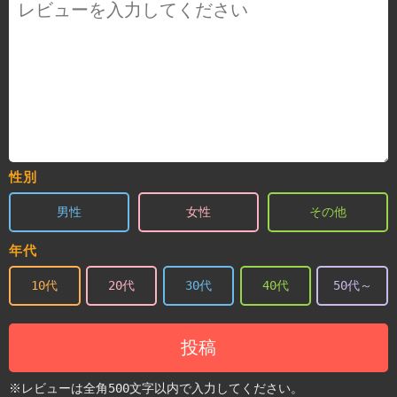
性別
男性
女性
その他
年代
10代
20代
30代
40代
50代～
投稿
※レビューは全角500文字以内で入力してください。