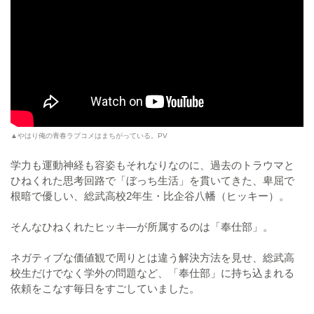
▲やはり俺の青春ラブコメはまちがっている。PV
学力も運動神経も容姿もそれなりなのに、過去のトラウマと
ひねくれた思考回路で「ぼっち生活」を貫いてきた、卑屈で
根暗で優しい、総武高校2年生・比企谷八幡（ヒッキー）。
そんなひねくれたヒッキ―が所属するのは「奉仕部」。
ネガティブな価値観で周りとは違う解決方法を見せ、総武高
校生だけでなく学外の問題など、「奉仕部」に持ち込まれる
依頼をこなす毎日をすごしていました。