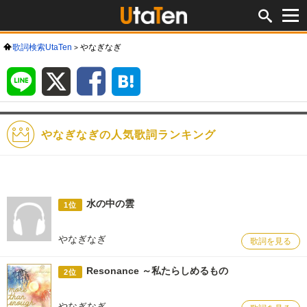
歌詞検索UtaTen
やなぎなぎ
LINE
X
Facebook
は
て
な
ブ
ッ
ク
マ
ー
ク
やなぎなぎの人気歌詞ランキング
水の中の雲
1位
やなぎなぎ
歌詞を見る
Resonance ～私たらしめるもの
2位
やなぎなぎ