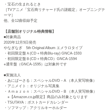
・宝石の生まれるとき
［TVアニメ「宝石商リチャード氏の謎鑑定」オープニングテ
ーマ］
他、全12曲収録予定
【店舗別オリジナル特典情報】
■対象商品
2020年12月9日発売
やなぎなぎ 5th Original Album エメラロタイプ
・初回限定盤Ａ(CD＋特典Blu-ray) GNCA-1593
・初回限定盤Ｂ(CD＋特典CD）GNCA-1594
※通常盤（GNCA-1595）は対象外です
■実施法人
・あにばーさる：スペシャルDVD－A （本人実写映像）
・アニメイト：オリジナル写真集
・Ａｍａｚｏｎ：スペシャルDVD－B （本人実写映像）
※【Amazon.co.jp限定】商品のみ対象となります
・TSUTAYA：ポストカードカレンダー
・ソフマップ：アクリルキーホルダー