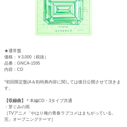
★通常盤
価格：￥3,000（税抜）
品番：GNCA-1595
内容：CD
*初回限定盤(A＆B)特典内容に関しては後日公開させて頂きま
す。
【収録曲】
＊本編CD・3タイプ共通
・芽ぐみの雨
［TVアニメ「やはり俺の青春ラブコメはまちがっている。
完」オープニングテーマ］