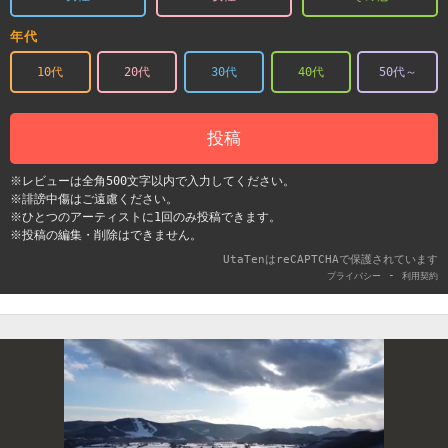
年代
10代
20代
30代
40代
50代～
投稿
※レビューは全角500文字以内で入力してください。
※誹謗中傷はご遠慮ください。
※ひとつのアーティストに1回のみ投稿できます。
※投稿の編集・削除はできません。
UtaTenはreCAPTCHAで保護されています
-
プライバシー
利用契約