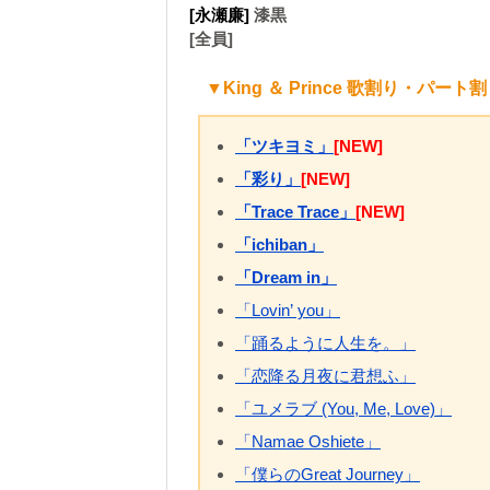
[永瀬廉]
漆黒
[全員]
▼King ＆ Prince 歌割り・パート
「ツキヨミ」
[NEW]
「彩り」
[NEW]
「Trace Trace」
[NEW]
「ichiban」
「Dream in」
「Lovin’ you」
「踊るように人生を。」
「恋降る月夜に君想ふ」
「ユメラブ (You, Me, Love)」
「Namae Oshiete」
「僕らのGreat Journey」