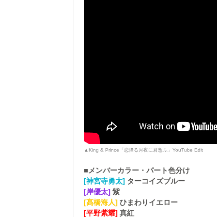
▲King & Prince「恋降る月夜に君想ふ」YouTube Edit
■メンバーカラー・パート色分け
[神宮寺勇太]
ターコイズブルー
[岸優太]
紫
[髙橋海人]
ひまわりイエロー
[平野紫耀]
真紅