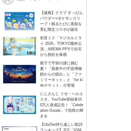
【速報】クラブ すっぴん
パウダー×ポケモンスリ
ープ！眠るたびに美肌を
育む限定コラボが誕生
初音ミク「マジカルミラ
イ 2026」TOKYO最終公
演、ABEMA PPVで自宅
から熱狂を体感
親子で宇宙の謎に挑む
夏！『真夜中の宇宙博物
館からの脱出』に「ファ
ミリーキット」と「for ki
dsチケット」が登場
にじさんじ リゼ・ヘルエ
スタ、YouTube登録者10
0万人達成記念！「Celebr
ation Goods」で祝祭の輝
きを
【UtaTen待ち遠しい歌詞
ランキング】JO1「IGNI