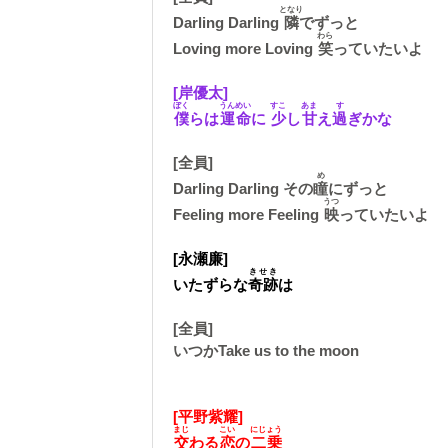
となり
Darling Darling
隣
でずっと
わら
Loving more Loving
笑
っていたいよ
[岸優太]
ぼく
うんめい
すこ
あま
す
僕
らは
運命
に
少
し
甘
え
過
ぎかな
[全員]
め
Darling Darling その
瞳
にずっと
うつ
Feeling more Feeling
映
っていたいよ
[永瀬廉]
きせき
いたずらな
奇跡
は
[全員]
いつかTake us to the moon
[平野紫耀]
まじ
こい
にじょう
交
わる
恋
の
二乗