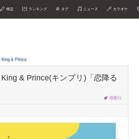
検定
ランキング
タグ
ニュース
カラオケ
King & Prince
g & Prince(キンプリ)「恋降る
歌割り