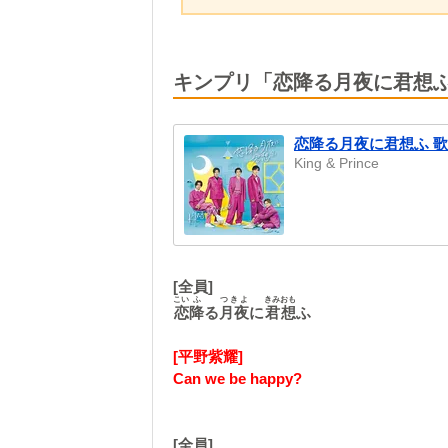
キンプリ「恋降る月夜に君想
恋降る月夜に君想ふ 
King & Prince
[全員]
こい
ふ
つきよ
きみ
おも
恋
降
る
月夜
に
君
想
ふ
[平野紫耀]
Can we be happy?
[全員]