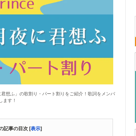
恋降る月夜に君想ふ」の歌割り・パート割りをご紹介！歌詞をメンバ
します！
の記事の目次
[
表示
]