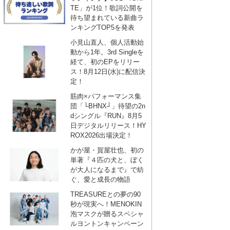
TE」が1位！歌詞公開を
待ち望まれている新曲ラ
ンキングTOP5を発表
小見山直人、個人活動始
動から1年。3rd Singleを
経て、初のEPをリリー
ス！8月12日(水)に配信決
定！
筋肉×パフォーマンス集
団「└BHNX┘」待望の2n
dシングル『RUN』8月5
日デジタルリリース！HY
ROX2026出場決定！
かが屋・賀屋壮也、初の
単著『４匹の犬と、ぼく
が大人になるまで』で紡
ぐ、愛と成長の物語
TREASUREとの夢の90
秒が現実へ！MENOKIN
泡マスクが贈るスペシャ
ルヨントンキャンペーン