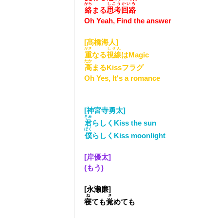
から
しこう
かいろ
絡
まる
思考
回路
Oh Yeah, Find the answer
[髙橋海人]
かさ
しせん
重
なる
視線
はMagic
たか
高
まるKissフラグ
Oh Yes, It's a romance
[神宮寺勇太]
きみ
君
らしくKiss the sun
ぼく
僕
らしくKiss moonlight
[岸優太]
(もう)
[永瀬廉]
ね
さ
寝
ても
覚
めても