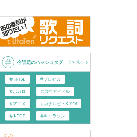
今話題のハッシュタグ
全て見る
TikTok
プロセカ
ボカロ
男性アイドル
アニメ
カナルビ・K-POP和訳
J-POP
キャラソン
あんスタ
歌い手