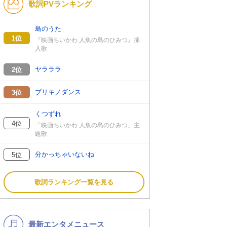
歌詞PVランキング
K-POP
バンド
演歌・歌謡
洋楽
島のうた
1位
『映画ちいかわ 人魚の島のひみつ』挿
VTuber
ディズニー
入歌
ヤラララ
2位
ブリキノダンス
3位
くつずれ
4位
「映画ちいかわ 人魚の島のひみつ」主
題歌
分かっちゃいないね
5位
歌詞ランキング一覧を見る
最新エンタメニュース