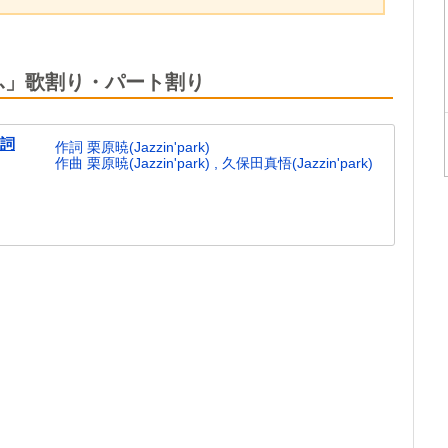
ふ」歌割り・パート割り
歌詞
作詞 栗原暁(Jazzin'park)
作曲 栗原暁(Jazzin'park) , 久保田真悟(Jazzin'park)