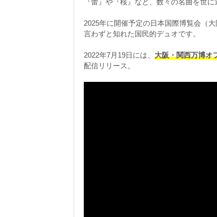
『蕾』や『桜』など、数々の名曲を世に
2025年に開催予定の日本国際博覧会（
言わずと知れた国民的デュオです。
2022年7月19日には、
大阪・関西万博オ
配信リリース。