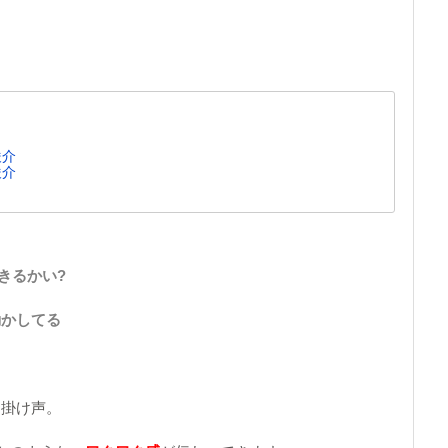
俊介
俊介
できるかい?
動かしてる
う掛け声。