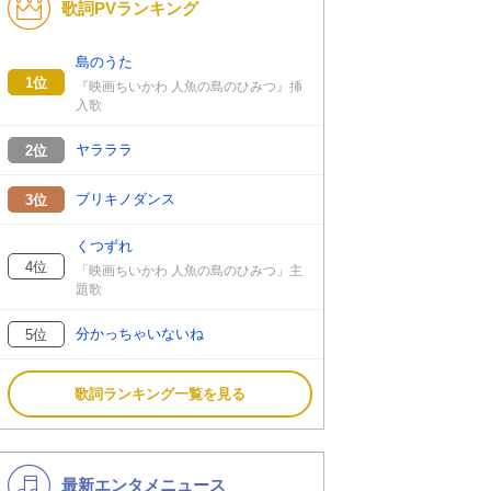
歌詞PVランキング
K-POP
バンド
演歌・歌謡
洋楽
島のうた
1位
『映画ちいかわ 人魚の島のひみつ』挿
VTuber
ディズニー
入歌
ヤラララ
2位
ブリキノダンス
3位
くつずれ
4位
「映画ちいかわ 人魚の島のひみつ」主
題歌
分かっちゃいないね
5位
歌詞ランキング一覧を見る
最新エンタメニュース