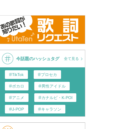
今話題のハッシュタグ
全て見る
TikTok
プロセカ
ボカロ
男性アイドル
アニメ
カナルビ・K-POP和訳
J-POP
キャラソン
あんスタ
歌い手