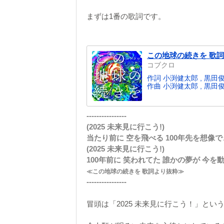
まずは1番の歌詞です。
この地球の続きを 歌詞
コブクロ
作詞 小渕健太郎 , 黒田
作曲 小渕健太郎 , 黒田
----------------
(2025 未来見に行こう!)
当たり前に 空を飛べる 100年先を想像
(2025 未来見に行こう!)
100年前に 笑われてた 誰かの夢が 今を
≪この地球の続きを 歌詞より抜粋≫
----------------
冒頭は「2025 未来見に行こう！」とい