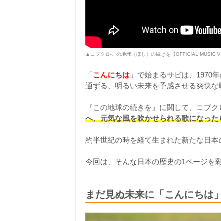
▲コブクロ-この地球（ほし）の続きを【OFFICIAL MUSIC V
「
こんにちは
」で始まるサビは、1970
通ずる、明るい未来を予感させる爽快な
『この地球の続きを』に関して、コブク
へ、元気な風を吹かせられる歌になった
約半世紀の時を経て生まれた新たな日本
今回は、そんな日本の歴史の1ページを
まだ見ぬ未来に「こんにちは