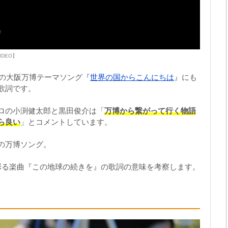
IDEO】
年の大阪万博テーマソング『
世界の国からこんにちは
』にも
歌詞です。
ロの小渕健太郎と黒田俊介は「
万博から繋がって行く物語
ら良い
」とコメントしています。
の万博ソング。
彩る楽曲『この地球の続きを』の歌詞の意味を考察します。
」