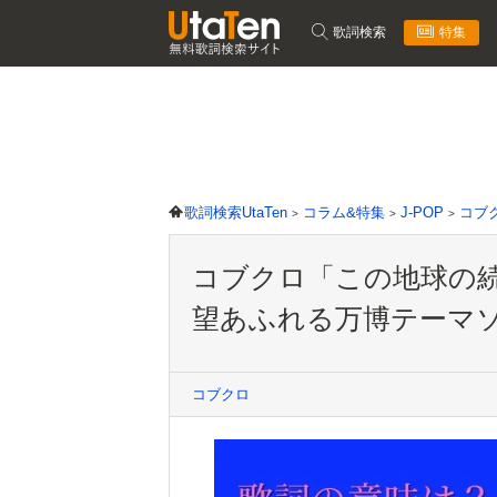
歌詞検索
特集
歌詞検索UtaTen
コラム&特集
J-POP
コブ
コブクロ「この地球の
望あふれる万博テーマ
コブクロ