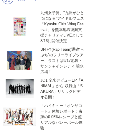
九州女子翼、"九州がひと
つになる"アイドルフェス
「Kyushu Girls Wing Fes
tival」を熊本地震復興支
援チャリティLIVEとして
8/16に開催決定
UNiFY(Rap Team)通称“ら
ぷち”のフリーライブツア
ー、ラストは9/17池袋・
サンシャインシティ 噴水
広場！
JO1 全米デビューEP『A
NIMAL』から 収録曲「S
AKURA」リリックビデ
オ公開！
『ハイキュー!! オンザコ
ート』体験レポート：奇
跡の0.05%レシーブと超
リアルなバレーボール体
験