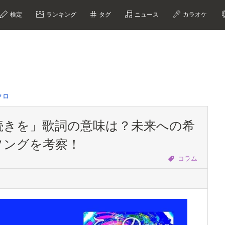
検定
ランキング
タグ
ニュース
カラオケ
クロ
続きを」歌詞の意味は？未来への希
ソングを考察！
コラム