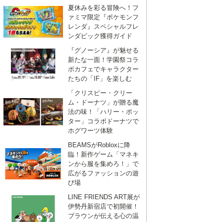
夏休みを彩る冒険へ！フ
ァミマ限定『ポケモンフ
レンダ』スペシャルフレ
ンダピック獲得ガイド
『グノーシア』が魅せる
新たな一面！学園祭コラ
ボカフェでキャラクター
たちの「IF」を楽しむ
「クリスピー・クリー
ム・ドーナツ」が贈る魔
法の味！「ハリー・ポッ
ター」コラボドーナツで
ホグワーツ体験
BEAMSがRobloxに降
臨！新作ゲーム「マネキ
ンから服を集めろ！」で
広がるファッションの遊
び場
LINE FRIENDS ART展が
伊勢丹新宿店で初開催！
ブラウンが伝える心の温