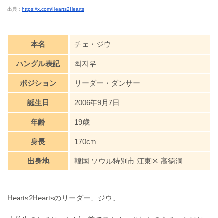
出典：
https://x.com/Hearts2Hearts
本名
チェ・ジウ
ハングル表記
최지우
ポジション
リーダー・ダンサー
誕生日
2006年9月7日
年齢
19歳
身長
170cm
出身地
韓国 ソウル特別市 江東区 高徳洞
Hearts2Heartsのリーダー、ジウ。