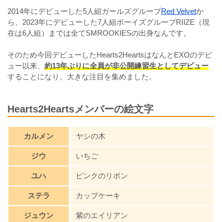
2014年にデビューした5人組ガールズグループ
Red Velvet
か
ら、2023年にデビューした7人組ボーイズグループRIIZE（現
在は6人組）までは全てSMROOKIESの出身なんです。
そのため今回デビューしたHearts2HeartsはなんとEXOのデビ
ュー以来、
約13年ぶりに全員が非公開練習生としてデビュー
することになり、大きな注目を集めました。
Hearts2Heartsメンバーの絵文字
カルメン
ヤシの木
ジウ
いちご
ユハ
ピンクのリボン
ステラ
カップケーキ
ジュウン
紫のエイリアン