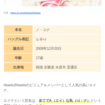
出典：
https://x.com/Hearts2Hearts
本名
ノ・ユナ
ハングル表記
노유나
誕生日
2008年12月20日
年齢
17歳
出身地
韓国 京畿道 水原市 霊通区
Hearts2Heartsのビジュアルメンバーとして人気の高いエイ
ナ。
エイナという芸名は、
全てでA（エイ）な私（나：ナ）
という