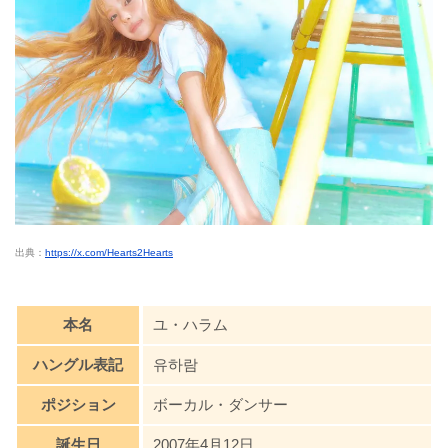
出典：
https://x.com/Hearts2Hearts
本名
ユ・ハラム
ハングル表記
유하람
ポジション
ボーカル・ダンサー
誕生日
2007年4月12日