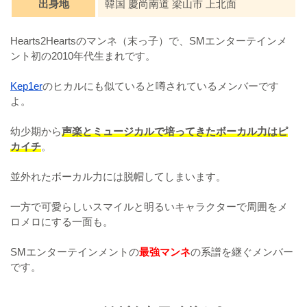
出身地
韓国 慶尚南道 梁山市 上北面
Hearts2Heartsのマンネ（末っ子）で、SMエンターテインメ
ント初の2010年代生まれです。
Kep1er
のヒカルにも似ていると噂されているメンバーです
よ。
幼少期から
声楽とミュージカルで培ってきたボーカル力はピ
カイチ
。
並外れたボーカル力には脱帽してしまいます。
一方で可愛らしいスマイルと明るいキャラクターで周囲をメ
ロメロにする一面も。
SMエンターテインメントの
最強マンネ
の系譜を継ぐメンバー
です。