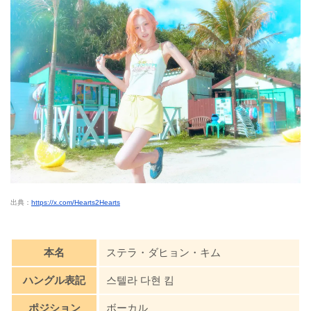
出典：
https://x.com/Hearts2Hearts
本名
ステラ・ダヒョン・キム
ハングル表記
스텔라 다현 킴
ポジション
ボーカル