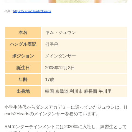
出典：
https://x.com/Hearts2Hearts
本名
キム・ジュウン
ハングル表記
김주은
ポジション
メインダンサー
誕生日
2008年12月3日
年齢
17歳
出身地
韓国 京畿道 利川市 麻長面 午川里
小学生時代からダンスアカデミーに通っていたジュウンは、H
earts2Heartsのメインダンサーを務めています。
SMエンターテインメントには2020年に入社し、練習生として