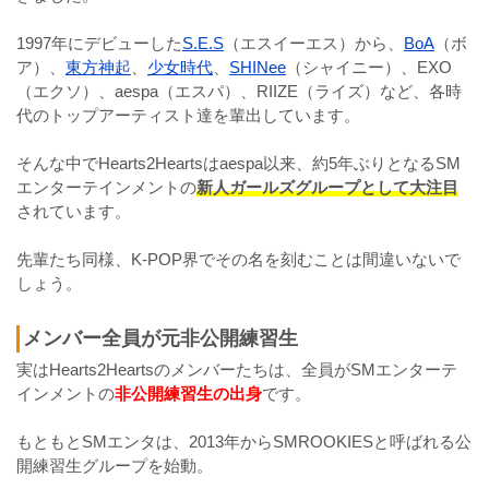
1997年にデビューした
S.E.S
（エスイーエス）から、
BoA
（ボ
ア）、
東方神起
、
少女時代
、
SHINee
（シャイニー）、EXO
（エクソ）、aespa（エスパ）、RIIZE（ライズ）など、各時
代のトップアーティスト達を輩出しています。
そんな中でHearts2Heartsはaespa以来、約5年ぶりとなるSM
エンターテインメントの
新人ガールズグループとして大注目
されています。
先輩たち同様、K-POP界でその名を刻むことは間違いないで
しょう。
メンバー全員が元非公開練習生
実はHearts2Heartsのメンバーたちは、全員がSMエンターテ
インメントの
非公開練習生の出身
です。
もともとSMエンタは、2013年からSMROOKIESと呼ばれる公
開練習生グループを始動。