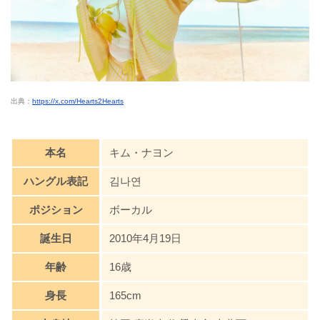
出典：
https://x.com/Hearts2Hearts
本名
キム・ナヨン
ハングル表記
김나연
ポジション
ボーカル
誕生日
2010年4月19日
年齢
16歳
身長
165cm