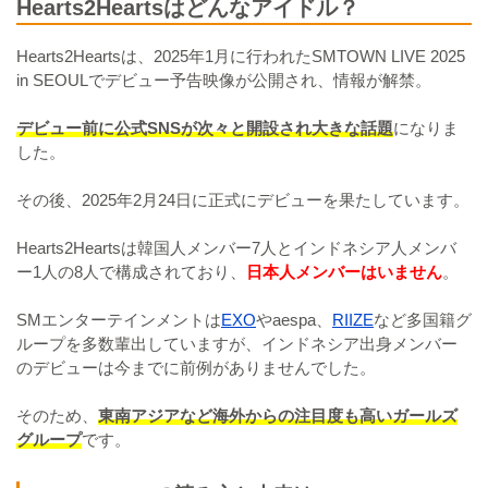
Hearts2Heartsはどんなアイドル？
Hearts2Heartsは、2025年1月に行われたSMTOWN LIVE 2025
in SEOULでデビュー予告映像が公開され、情報が解禁。
デビュー前に公式SNSが次々と開設され大きな話題
になりま
した。
その後、2025年2月24日に正式にデビューを果たしています。
Hearts2Heartsは韓国人メンバー7人とインドネシア人メンバ
ー1人の8人で構成されており、
日本人メンバーはいません
。
SMエンターテインメントは
EXO
やaespa、
RIIZE
など多国籍グ
ループを多数輩出していますが、インドネシア出身メンバー
のデビューは今までに前例がありませんでした。
そのため、
東南アジアなど海外からの注目度も高いガールズ
グループ
です。