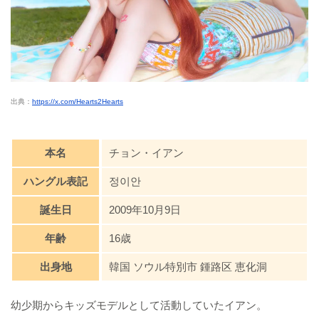
出典：
https://x.com/Hearts2Hearts
本名
チョン・イアン
ハングル表記
정이안
誕生日
2009年10月9日
年齢
16歳
出身地
韓国 ソウル特別市 鍾路区 恵化洞
幼少期からキッズモデルとして活動していたイアン。