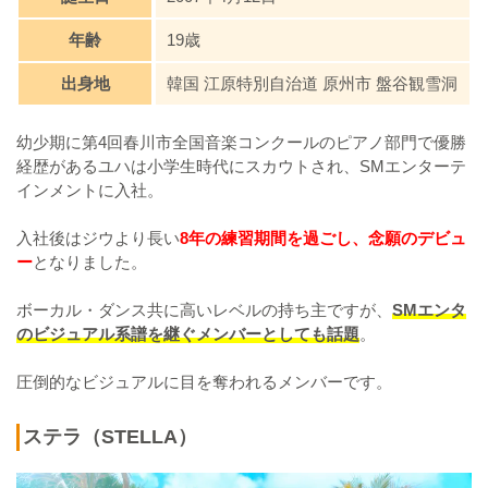
年齢
19歳
出身地
韓国 江原特別自治道 原州市 盤谷観雪洞
幼少期に第4回春川市全国音楽コンクールのピアノ部門で優勝
経歴があるユハは小学生時代にスカウトされ、SMエンターテ
インメントに入社。
入社後はジウより長い
8年の練習期間を過ごし、念願のデビュ
ー
となりました。
ボーカル・ダンス共に高いレベルの持ち主ですが、
SMエンタ
のビジュアル系譜を継ぐメンバーとしても話題
。
圧倒的なビジュアルに目を奪われるメンバーです。
ステラ（STELLA）