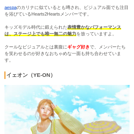
aespa
のカリナに似ているとも噂され、ビジュアル面でも注目
を浴びているHearts2Heartsメンバーです。
キッズモデル時代に鍛えられた
表情豊かなパフォーマンス
は、ステージ上でも唯一無二の魅力
を放っていますよ。
クールなビジュアルとは裏腹に
ギャグ好き
で、メンバーたち
を笑わせるのが好きなおちゃめな一面も持ち合わせていま
す。
イェオン（YE-ON）