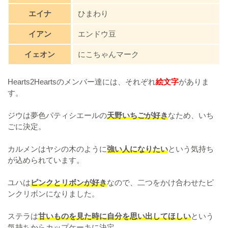
エイナ
ひまわり
イアン
エンドウ豆
イェオン
にこちゃんマーク
Hearts2Heartsのメンバー達には、それぞれ
絵文字
がありま
す。
ジウは夢色パティシエールの
天野いちごが好き
なため、いち
ごに決定。
カルメンはヤシの木のように
強い人になりたい
という気持ち
が込められています。
ユハは
ピンクとリボンが好き
なので、二つをかけ合わせたピ
ンクリボンになりました。
ステラは
甘いものを見た時に自分を思い出してほしい
という
気持ちからカップケーキに決定。