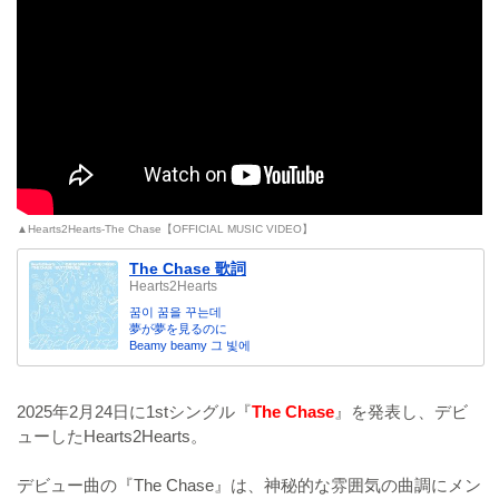
▲Hearts2Hearts-The Chase【OFFICIAL MUSIC VIDEO】
The Chase 歌詞
Hearts2Hearts
꿈이 꿈을 꾸는데
夢が夢を見るのに
Beamy beamy 그 빛에
2025年2月24日に1stシングル『
The Chase
』を発表し、デビ
ューしたHearts2Hearts。
デビュー曲の『The Chase』は、神秘的な雰囲気の曲調にメン