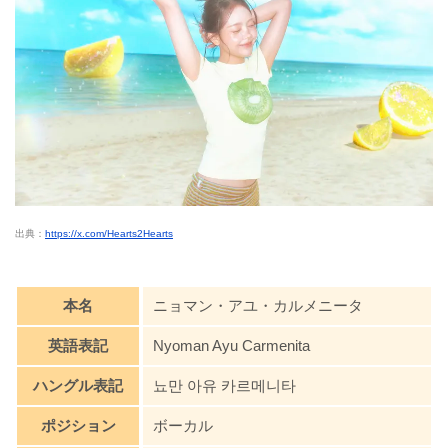
出典：
https://x.com/Hearts2Hearts
本名
ニョマン・アユ・カルメニータ
英語表記
Nyoman Ayu Carmenita
ハングル表記
뇨만 아유 카르메니타
ポジション
ボーカル