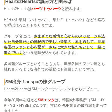
Hearts2Heartsの読み方と由来は
Hearts2Heartsは
ハーツトゥハーツ
と読みます。
H2Hや하투하（ハトゥハ）、투하츠（トゥハツ）などの略称
で呼ばれることもありますよ。
グループ名には、
さまざまな感情と心からのメッセージを込
めた自分達だけの神秘的で美しい音楽の世界を通じて、世界
各国のファンと心を繋ぎ、さらに大きな私たちとして一緒に
進んでいく
という意味が込められています。
多国籍グループということもあり、世界各国のファン達とも
触れ合えるような海外での活動にも注目したいですね。
SM出身！aespaの妹グループ
Hearts2HeartsはSMエンターテインメントからデビュー。
今年30周年を迎える
SMエンタ
は、韓国4大事務所（SM・JY
P・YG・HYBE）の1つで、常にK-POP業界の最前線を走って
きました。