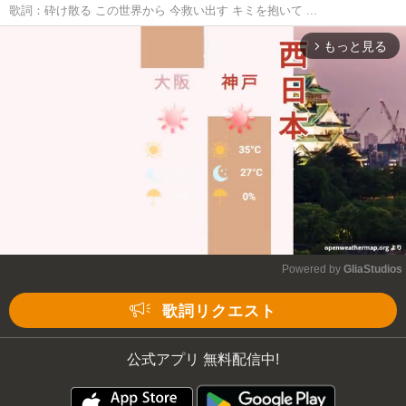
歌詞：砕け散る この世界から 今救い出す キミを抱いて ...
もっと見る
arrow_forward_ios
Powered by 
GliaStudios
Mute
歌詞リクエスト
公式アプリ 無料配信中!