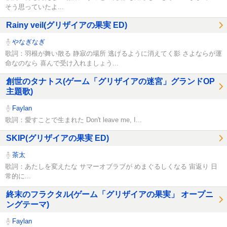
そう思っていたよ...
Rainy veil(グリザイアの果実 ED)
やなぎなぎ
歌詞：羽根が舞い散る 静寂の場所 逃げるように消えてく影 さよならが運
命なのなら 喜んで受け入れましょう...
創世のタナトス(ゲーム「グリザイアの迷宮」グランドOP
主題歌)
Faylan
歌詞：愛すことで生まれた Don't leave me, I...
SKIP(グリザイアの果実 ED)
茶太
歌詞：あたしを変えたな サマーオブラブが めまぐるしくなる 宙返り 日
常的に...
終末のフラクタル(ゲーム「グリザイアの果実」 オープニ
ングテーマ)
Faylan