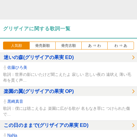
グリザイアに関する歌詞一覧
人気順
発売新順
発売古順
あ ⇒ わ
わ ⇒ あ
迷いの森(グリザイアの果実 ED)
佐藤ひろ美
歌詞：世界の影にいたけど聞こえたよ 寂しい 悲しい夜の 遠吠え 薄い毛
布を貫く声...
楽園の翼(グリザイアの果実 OP)
黒崎真音
歌詞：僕には聴こえるよ 楽園に広がる歌が 名もなき罪に つけられた傷
で...
この日のままで(グリザイアの果実 ED)
NaNa