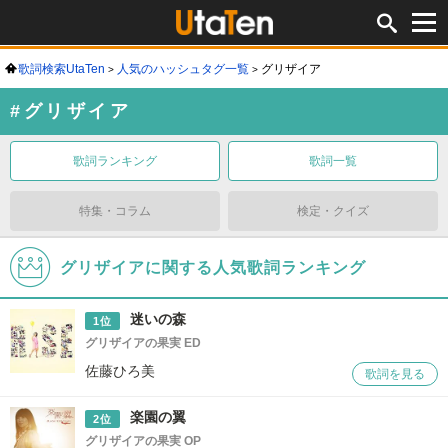
歌詞検索UtaTen
人気のハッシュタグ一覧
グリザイア
#グリザイア
歌詞ランキング
歌詞一覧
特集・コラム
検定・クイズ
グリザイアに関する人気歌詞ランキング
迷いの森
1位
グリザイアの果実 ED
佐藤ひろ美
歌詞を見る
楽園の翼
2位
グリザイアの果実 OP