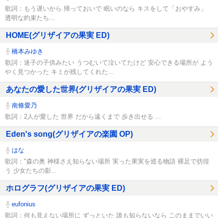
歌詞：もう遅いから 帰っておいで 眠いのなら キスをして「おやすみ」
透明な約束たち...
HOME(グリザイアの果実 ED)
橋本みゆき
歌詞：迷子の子供みたい うつむいて泣いてたけど 安心できる場所が よう
やく見つかった キミが残してくれた...
あなたの愛した世界(グリザイアの果実 ED)
南條愛乃
歌詞：2人が愛した 世界 だから遠くまで 歩き出せる ...
Eden's song(グリザイアの楽園 OP)
はな
歌詞："森の奥 神様さえ知らない場所 実った果実を巡る物語 裸足で彷徨
う 少女たちの影...
ホログラフ(グリザイアの果実 ED)
eufonius
歌詞：何も見えない場所に ずっといた 誰も知らないなら このままでいい