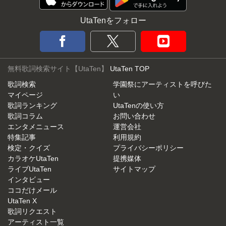
UtaTenをフォロー
無料歌詞検索サイト【UtaTen】
UtaTen TOP
歌詞検索
学園祭にアーティストを呼びた
マイページ
い
歌詞ランキング
UtaTenの使い方
歌詞コラム
お問い合わせ
エンタメニュース
運営会社
特集記事
利用規約
検定・クイズ
プライバシーポリシー
カラオケUtaTen
提携媒体
ライブUtaTen
サイトマップ
インタビュー
ココだけメール
UtaTen X
歌詞リクエスト
アーティスト一覧