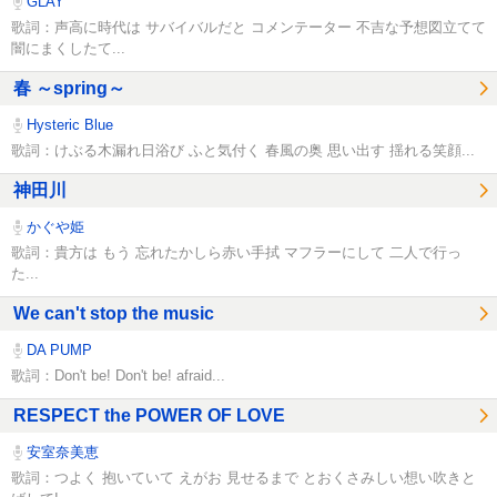
GLAY
歌詞：声高に時代は サバイバルだと コメンテーター 不吉な予想図立てて
闇にまくしたて...
春 ～spring～
Hysteric Blue
歌詞：けぶる木漏れ日浴び ふと気付く 春風の奥 思い出す 揺れる笑顔...
神田川
かぐや姫
歌詞：貴方は もう 忘れたかしら赤い手拭 マフラーにして 二人で行っ
た...
We can't stop the music
DA PUMP
歌詞：Don't be! Don't be! afraid...
RESPECT the POWER OF LOVE
安室奈美恵
歌詞：つよく 抱いていて えがお 見せるまで とおくさみしい想い吹きと