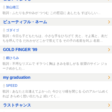
加山雄三
歌詞：ふたりを夕やみが つつむ この窓辺に あしたも すばらしい...
ビューティフル・ネーム
ゴダイゴ
歌詞：今日も子どもたちは、小さな手をひろげて 光と、そよ風と、友だ
ちを呼んでる だれかがどこかで答えてる その子の名前を叫ぶ 名前...
GOLD FINGER '99
郷ひろみ
歌詞：不埒なリズムで ギラつく胸は きみを欲しがる 欲望のサイン ジョ
ークめかした...
my graduation
SPEED
歌詞：あなたと出逢えてよかった 今ひとり瞳を閉じる 心のアルバムめく
れば きらめく想い出たちよ 続いてく...
ラストチャンス