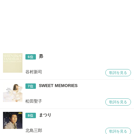
五木 ひろし
夜空
北島 三郎
まつり
昴
6位
谷村新司
歌詞を見る
SWEET MEMORIES
7位
松田聖子
歌詞を見る
まつり
8位
北島三郎
歌詞を見る