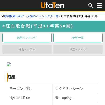
歌詞検索UtaTen
人気のハッシュタグ一覧
紅白歌合戦(平成11年第50回)
#紅白歌合戦(平成11年第50回)
歌詞ランキング
歌詞一覧
特集・コラム
検定・クイズ
紅組
モーニング娘。
ＬＯＶＥマシーン
Hysteric Blue
春～spring～