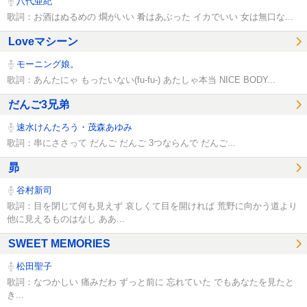
八代亜紀
歌詞：お酒はぬるめの 燗がいい 肴はあぶった イカでいい 女は無口な...
Loveマシーン
モーニング娘。
歌詞：あんたにゃ もったいない(fu-fu-) あたしゃ本当 NICE BODY...
だんご3兄弟
速水けんたろう・茂森あゆみ
歌詞：串にささって だんご だんご 3つならんで だんご...
昴
谷村新司
歌詞：目を閉じて何も見えず 哀しくて目を開ければ 荒野に向かう道より
他に見えるものはなし ああ...
SWEET MEMORIES
松田聖子
歌詞：なつかしい 痛みだわ ずっと前に 忘れていた でもあなたを見たと
き...