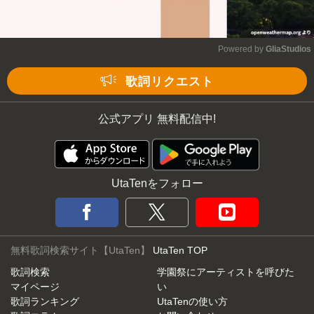
Powered by 
GliaStudios
Mute
歌詞リクエスト
公式アプリ 無料配信中!
UtaTenをフォロー
無料歌詞検索サイト【UtaTen】
UtaTen TOP
歌詞検索
学園祭にアーティストを呼びた
マイページ
い
歌詞ランキング
UtaTenの使い方