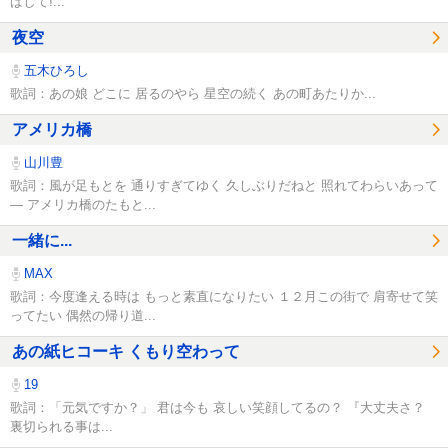
ばして!...
夜空
五木ひろし
歌詞：あの娘 どこに 居るのやら 星空の続く あの町あたりか...
アメリカ橋
山川豊
歌詞：風が足もとを 通りすぎてゆく 久しぶりだねと 照れてわらいあって
― アメリカ橋のたもと...
一緒に...
MAX
歌詞：今度逢える時は もっと素直になりたい １２月この街で 肩寄せて笑
ってたい 偶然の帰り道...
あの紙ヒコーキ くもり空わって
19
歌詞：「元気ですか？」 君は今も 哀しい笑顔してるの？ 『大丈夫さ？
裏切られる事は...