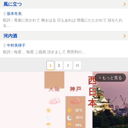
風に立つ
坂本冬美
歌詞：青嵐に吹かれて 胸をはる 日もあれば 雨風にたたかれて 頭をたれ
る...
河内酒
中村美律子
歌詞：毎度… 毎度 ご贔屓 頂きまして 男冥利の...
1
2
次へ
Last
もっと見る
arrow_forward_ios