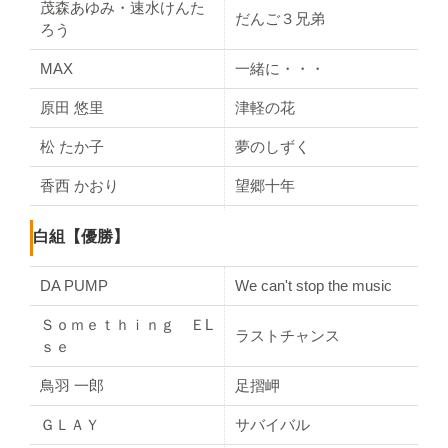
茂森あゆみ・速水けんた
だんご３兄弟
ろう
MAX
一緒に・・・
原田 悠里
津軽の花
松 たか子
夢のしずく
香西 かおり
望郷十年
中村 美律子
河内酒
白組【優勝】
Kiroro
長い間
DA PUMP
We can't stop the music
伍代 夏子
風待ち湊
Ｓｏｍｅｔｈｉｎｇ ＥL
ラストチャンス
SPEED
my graduation '99
ｓｅ
Every Little Thing
Over and Over
鳥羽 一郎
足摺岬
藤 あや子
女のまごころ
ＧＬＡＹ
サバイバル