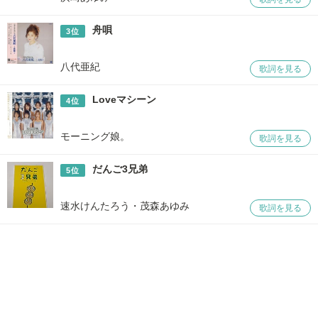
L'Arc～en～Ciel
HEAVEN'S DRIVE
石川 さゆり
天城越え
SMAP
Fly
舟唄
3位
天童 よしみ
川の流れのように
Sans Filtre
Yei Yei
あの鐘を鳴らすのはあな
八代亜紀
歌詞を見る
和田 アキ子
た
かぐや姫
神田川
Loveマシーン
4位
細川 たかし
櫻の花の散るごとく
モーニング娘。
美川 憲一
永遠にバラの時を
歌詞を見る
郷 ひろみ
GOLDFINGER'99
だんご3兄弟
5位
三波 春夫
元禄名槍譜 俵星玄蕃
速水けんたろう・茂森あゆみ
歌詞を見る
奇跡～大きな愛のように
さだ まさし
～
森 進一
おふくろさん
谷村 新司
昴－すばる－