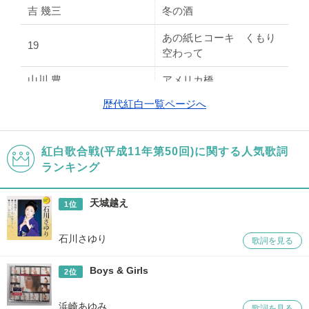
浜崎 あゆみ
Boys&Girls
吉 幾三
冬の酒
鈴木 あみ
BE TOGETHER
あの紙ヒコーキ くもり
19
空わって
RESPECT the POWER O
安室 奈美恵
F LOVE
山川 豊
アメリカ橋
ｇｌｏｂｅ
You are the one
歴代紅白一覧ページへ
西城 秀樹
バイラモス
八代 亜紀
舟唄
続・竹とんぼ～青春（ゆ
堀内 孝雄
め）のしっぽ～
紅白歌合戦(平成11年第50回)に関する人気歌詞
長山 洋子
さだめ雪
ランキング
TOKIO
愛の嵐
川中 美幸
君影草～すずらん～
ゴダイゴ
ビューティフル・ネーム
天城越え
1位
松田 聖子
SWEET MEMORIES
加山 雄三
君といつまでも
坂本 冬美
風に立つ
石川さゆり
歌詞を見る
前川 清
東京砂漠
小林 幸子
やんちゃ酒
Boys & Girls
2位
野猿
Be cool!
由紀さおり・安田祥子
故郷
浜崎あゆみ
歌詞を見る