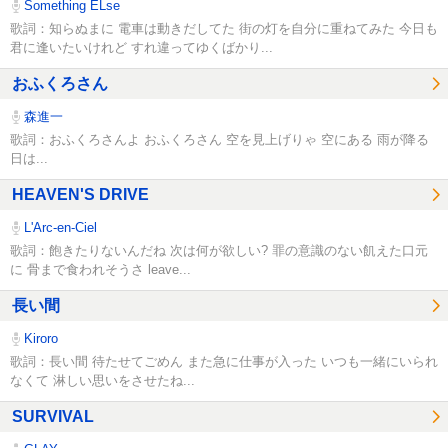
Something ELse
歌詞：知らぬまに 電車は動きだしてた 街の灯を自分に重ねてみた 今日も
君に逢いたいけれど すれ違ってゆくばかり...
おふくろさん
森進一
歌詞：おふくろさんよ おふくろさん 空を見上げりゃ 空にある 雨が降る
日は...
HEAVEN'S DRIVE
L'Arc-en-Ciel
歌詞：飽きたりないんだね 次は何が欲しい? 罪の意識のない飢えた口元
に 骨まで食われそうさ leave...
長い間
Kiroro
歌詞：長い間 待たせてごめん また急に仕事が入った いつも一緒にいられ
なくて 淋しい思いをさせたね...
SURVIVAL