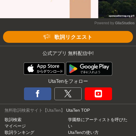
Powered by 
GliaStudios
Mute
歌詞リクエスト
公式アプリ 無料配信中!
UtaTenをフォロー
無料歌詞検索サイト【UtaTen】
UtaTen TOP
歌詞検索
学園祭にアーティストを呼びた
マイページ
い
歌詞ランキング
UtaTenの使い方