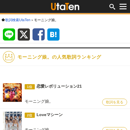
歌詞検索UtaTen
モーニング娘。
LINE
X
Facebook
は
て
な
ブ
ッ
ク
マ
ー
ク
モーニング娘。の人気歌詞ランキング
恋愛レボリューション21
1位
モーニング娘。
歌詞を見る
Loveマシーン
2位
モーニング娘。