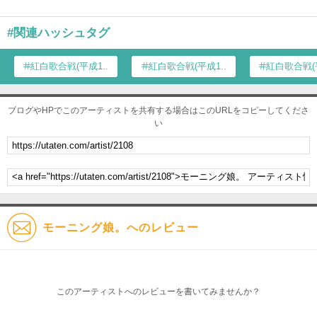
#関連ハッシュタグ
紅白歌合戦(平成1...
紅白歌合戦(平成1...
紅白歌合戦(平
ブログやHPでこのアーティストを共有する場合はこのURLをコピーしてくださ
い
モーニング娘。へのレビュー
このアーティストへのレビューを書いてみませんか？