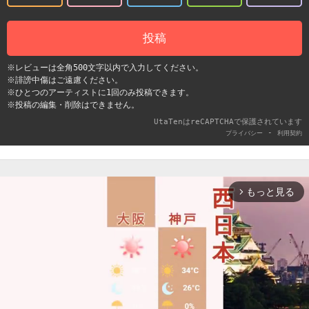
投稿
※レビューは全角500文字以内で入力してください。
※誹謗中傷はご遠慮ください。
※ひとつのアーティストに1回のみ投稿できます。
※投稿の編集・削除はできません。
UtaTenはreCAPTCHAで保護されています
-
プライバシー
利用契約
もっと見る
arrow_forward_ios