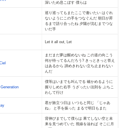
深いため息こぼす 僕らは
巡り巡ってもまたここで逢いたい はぐれ
ないようにこの手をつなぐんだ 朝日が昇
るまで語り合ったね 夕陽が沈むまでつな
いだ手
Let it all out, Let
まだまだ夢は醒めないね この道の向こう
何が待ってるんだろう? きっときっと答え
Ciel
はあるから 諦めきれない立ち止まれない
んだ
僕等はいまでも叫んでる 確かめるように
Generation
握りしめた右手 うざったい法則を ぶちこ
わして行け
君が旅立つ日は いつもと同じ 「じゃあ
Kay
ね」 と手を振った まるで明日もまた
背伸びまでして僕らは 果てしない空と未
来を見つめていた 視線を辿れば そこに月