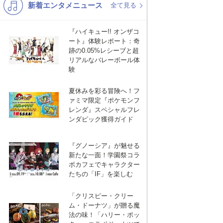
新着エンタメニュース
K-POP
バンド
全て見る
演歌・歌謡
洋楽
『ハイキュー!! オンザコ
ート』体験レポート：奇
VTuber
ディズニー
跡の0.05%レシーブと超
リアルなバレーボール体
験
夏休みを彩る冒険へ！フ
ァミマ限定『ポケモンフ
レンダ』スペシャルフレ
ンダピック獲得ガイド
『グノーシア』が魅せる
新たな一面！学園祭コラ
ボカフェでキャラクター
たちの「IF」を楽しむ
「クリスピー・クリー
ム・ドーナツ」が贈る魔
法の味！「ハリー・ポッ