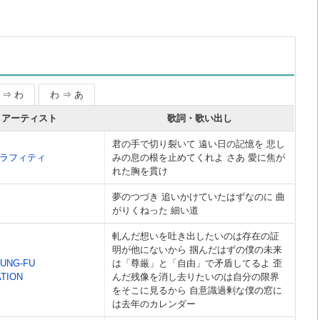
 ⇒ わ
わ ⇒ あ
アーティスト
歌詞・歌い出し
君の手で切り裂いて 遠い日の記憶を 悲し
ラフィティ
みの息の根を止めてくれよ さあ 愛に焦が
れた胸を貫け
夢のつづき 追いかけていたはずなのに 曲
がりくねった 細い道
軋んだ想いを吐き出したいのは存在の証
明が他にないから 掴んだはずの僕の未来
KUNG-FU
は「尊厳」と「自由」で矛盾してるよ 歪
TION
んだ残像を消し去りたいのは自分の限界
をそこに見るから 自意識過剰な僕の窓に
は去年のカレンダー