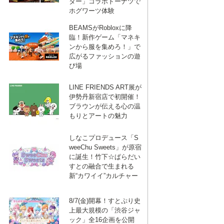
ター」コラボドーナツで
ホグワーツ体験
BEAMSがRobloxに降
臨！新作ゲーム「マネキ
ンから服を集めろ！」で
広がるファッションの遊
び場
LINE FRIENDS ART展が
伊勢丹新宿店で初開催！
ブラウンが伝える心の温
もりとアートの魅力
しなこプロデュース「S
weeChu Sweets」が原宿
に誕生！竹下☆ぱらだい
すとの融合で生まれる
新“カワイイ”カルチャー
8/7(金)開幕！すとぷり史
上最大規模の「渋谷ジャ
ック」全16企画を公開