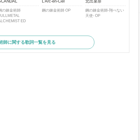
SCANDAL
L'Arc-en-Ciel
北出菜奈
鋼の錬金術師
鋼の錬金術師 OP
鋼の錬金術師-翔べない
FULLMETAL
天使- OP
ALCHEMIST ED
術師に関する歌詞一覧を見る