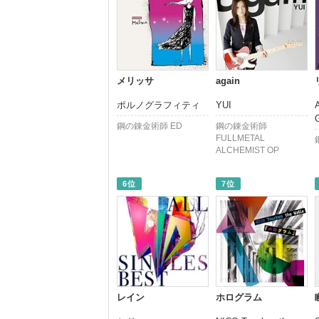
メリッサ
again
ポルノグラフィティ
YUI
鋼の錬金術師 ED
鋼の錬金術師
FULLMETAL
ALCHEMIST OP
6位
7位
レイン
ホログラム