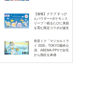
【速報】クラブ すっぴ
んパウダー×ポケモンス
リープ！眠るたびに美肌
を育む限定コラボが誕生
初音ミク「マジカルミラ
イ 2026」TOKYO最終公
演、ABEMA PPVで自宅
から熱狂を体感