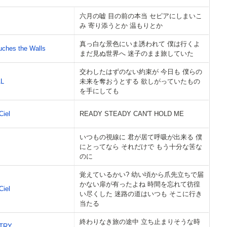
六月の嘘 目の前の本当 セピアにしまいこ
み 寄り添うとか 温もりとか
真っ白な景色にいま誘われて 僕は行くよ
ches the Walls
まだ見ぬ世界へ 迷子のまま旅していた
交わしたはずのない約束が 今日も 僕らの
L
未来を奪おうとする 欲しがっていたもの
を手にしても
Ciel
READY STEADY CAN'T HOLD ME
いつもの視線に 君が居て呼吸が出来る 僕
にとってなら それだけで もう十分な筈な
のに
覚えているかい? 幼い頃から爪先立ちで届
かない扉が有ったよね 時間を忘れて彷徨
Ciel
い尽くした 迷路の道はいつも そこに行き
当たる
終わりなき旅の途中 立ち止まりそうな時
TRY