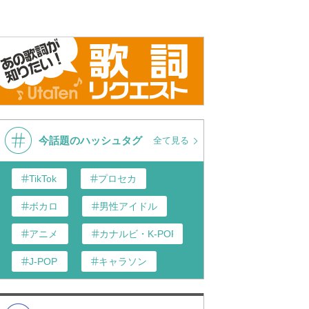
今話題のハッシュタグ
全て見る
TikTok
プロセカ
ボカロ
男性アイドル
アニメ
カナルビ・K-POP和訳
J-POP
キャラソン
あんスタ
歌い手