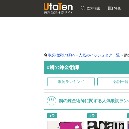
歌詞検索
特集
歌詞検索UtaTen
人気のハッシュタグ一覧
鋼
#鋼の錬金術師
歌詞ランキング
歌詞一覧
鋼の錬金術師に関する人気歌詞ラン
1位
2位