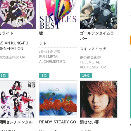
リライト
嘘
ゴールデンタイムラ
バー
ASIAN KUNG-FU
シド
GENERATION
スキマスイッチ
鋼の錬金術師
FULLMETAL
鋼の錬金術師 OP
鋼の錬金術師
ALCHEMIST ED
FULLMETAL
ALCHEMIST OP
8位
9位
10位
瞬間センチメンタル
READY STEADY GO
消せない罪