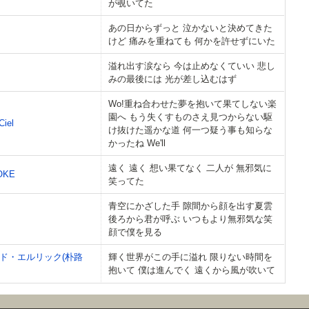
が覗いてた
あの日からずっと 泣かないと決めてきた
けど 痛みを重ねても 何かを許せずにいた
溢れ出す涙なら 今は止めなくていい 悲し
みの最後には 光が差し込むはず
Wo!重ね合わせた夢を抱いて果てしない楽
園へ もう失くすものさえ見つからない駆
Ciel
け抜けた遥かな道 何一つ疑う事も知らな
かったね We'll
遠く 遠く 想い果てなく 二人が 無邪気に
OKE
笑ってた
青空にかざした手 隙間から顔を出す夏雲
後ろから君が呼ぶ いつもより無邪気な笑
顔で僕を見る
ド・エルリック(朴路
輝く世界がこの手に溢れ 限りない時間を
抱いて 僕は進んでく 遠くから風が吹いて