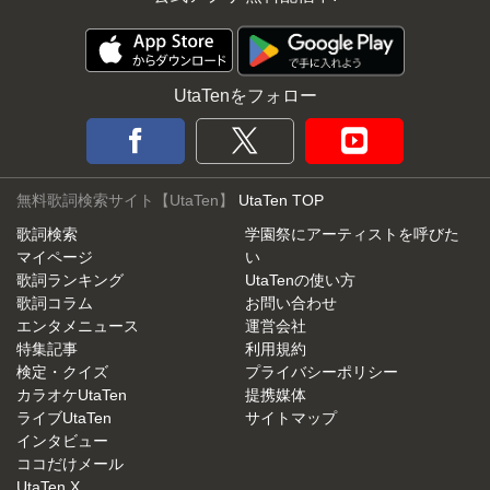
UtaTenをフォロー
無料歌詞検索サイト【UtaTen】
UtaTen TOP
歌詞検索
学園祭にアーティストを呼びた
マイページ
い
歌詞ランキング
UtaTenの使い方
歌詞コラム
お問い合わせ
エンタメニュース
運営会社
特集記事
利用規約
検定・クイズ
プライバシーポリシー
カラオケUtaTen
提携媒体
ライブUtaTen
サイトマップ
インタビュー
ココだけメール
UtaTen X