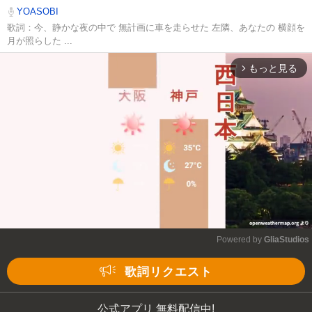
YOASOBI
歌詞：今、静かな夜の中で 無計画に車を走らせた 左隣、あなたの 横顔を
月が照らした ...
もっと見る
arrow_forward_ios
Powered by 
GliaStudios
Mute
歌詞リクエスト
公式アプリ 無料配信中!