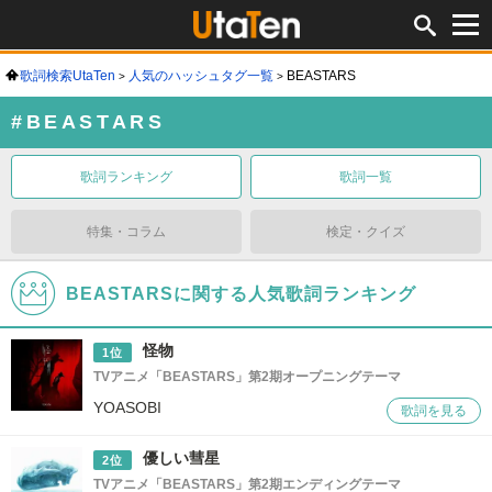
歌詞検索UtaTen
人気のハッシュタグ一覧
BEASTARS
#BEASTARS
歌詞ランキング
歌詞一覧
特集・コラム
検定・クイズ
BEASTARSに関する人気歌詞ランキング
怪物
1位
TVアニメ「BEASTARS」第2期オープニングテーマ
YOASOBI
歌詞を見る
優しい彗星
2位
TVアニメ「BEASTARS」第2期エンディングテーマ