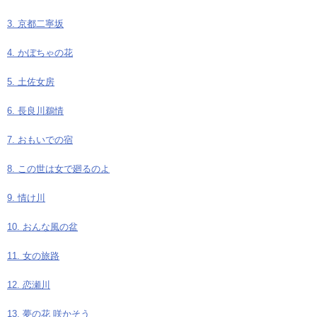
3. 京都二寧坂
4. かぼちゃの花
5. 土佐女房
6. 長良川鵜情
7. おもいでの宿
8. この世は女で廻るのよ
9. 情け川
10. おんな風の盆
11. 女の旅路
12. 恋瀬川
13. 夢の花 咲かそう