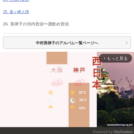
25. 釜ヶ崎人情
26. 美律子の河内音頭〜酒飲め音頭
中村美律子の
アルバム一覧ページへ
もっと見る
arrow_forward_ios
Powered by 
GliaStudios