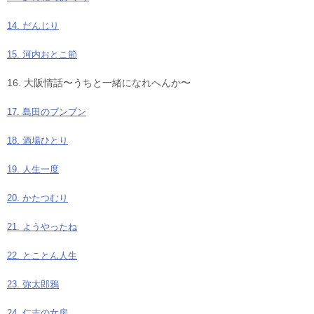
14. だんじり
15. 河内おとこ節
16. 大阪情話〜うちと一緒になれへんか〜
17. 島田のブンブン
18. 酒場ひとり
19. 人生一度
20. かたつむり
21. ようやったね
22. とことん人生
23. 弥太郎鴉
24. 仁吉の女房