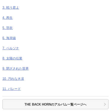
3. 戦う君よ
4. 再生
5. 羽衣
6. 海岸線
7. ペルソナ
8. 太陽の仕業
9. 閉ざされた世界
10. 汚れなき涙
11. パレード
THE BACK HORNの
アルバム一覧ページへ