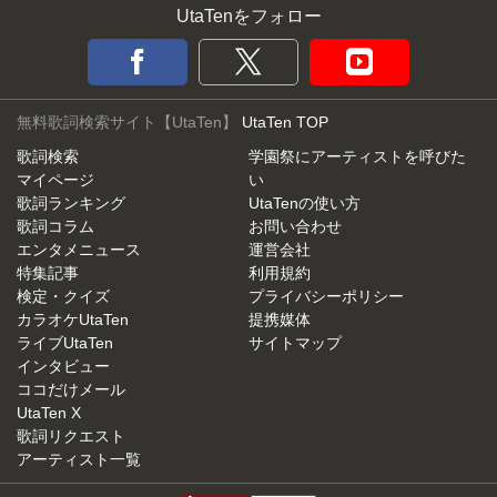
UtaTenをフォロー
無料歌詞検索サイト【UtaTen】
UtaTen TOP
歌詞検索
学園祭にアーティストを呼びた
マイページ
い
歌詞ランキング
UtaTenの使い方
歌詞コラム
お問い合わせ
エンタメニュース
運営会社
特集記事
利用規約
検定・クイズ
プライバシーポリシー
カラオケUtaTen
提携媒体
ライブUtaTen
サイトマップ
インタビュー
ココだけメール
UtaTen X
歌詞リクエスト
アーティスト一覧