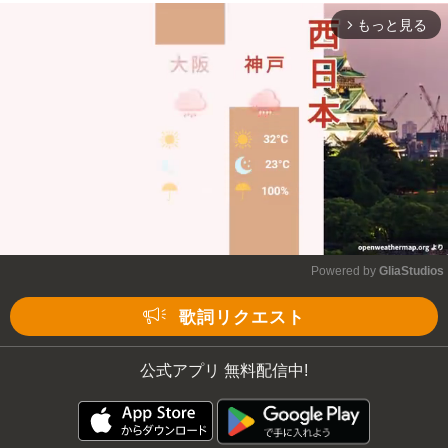
もっと見る
arrow_forward_ios
Powered by 
GliaStudios
Mute
歌詞リクエスト
公式アプリ 無料配信中!