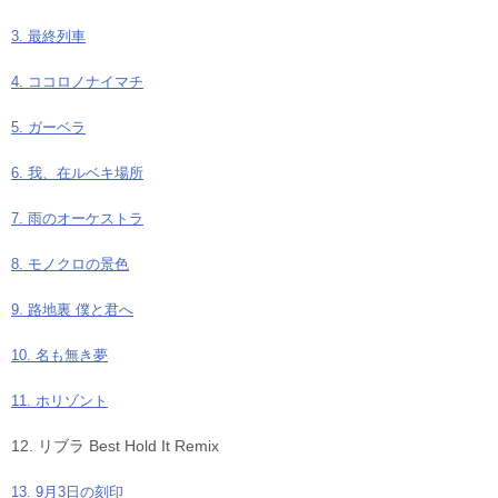
3. 最終列車
4. ココロノナイマチ
5. ガーベラ
6. 我、在ルベキ場所
7. 雨のオーケストラ
8. モノクロの景色
9. 路地裏 僕と君へ
10. 名も無き夢
11. ホリゾント
12. リブラ Best Hold It Remix
13. 9月3日の刻印