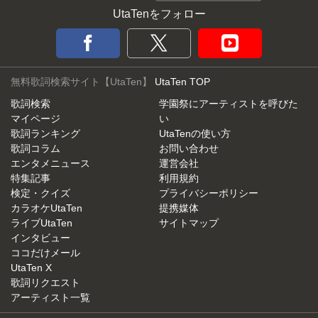
UtaTenをフォロー
無料歌詞検索サイト【UtaTen】
UtaTen TOP
歌詞検索
学園祭にアーティストを呼びた
マイページ
い
歌詞ランキング
UtaTenの使い方
歌詞コラム
お問い合わせ
エンタメニュース
運営会社
特集記事
利用規約
検定・クイズ
プライバシーポリシー
カラオケUtaTen
提携媒体
ライブUtaTen
サイトマップ
インタビュー
ココだけメール
UtaTen X
歌詞リクエスト
アーティスト一覧