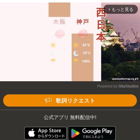
もっと見る
arrow_forward_ios
Powered by 
GliaStudios
Mute
歌詞リクエスト
公式アプリ 無料配信中!