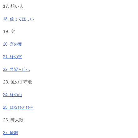
17. 想い人
18. 信じてほしい
19. 空
20. 言の葉
21. 緑の窓
22. 希望ヶ丘へ
23. 風の子守歌
24. 緑の山
25. はなひとひら
26. 陣太鼓
27. 輪廻