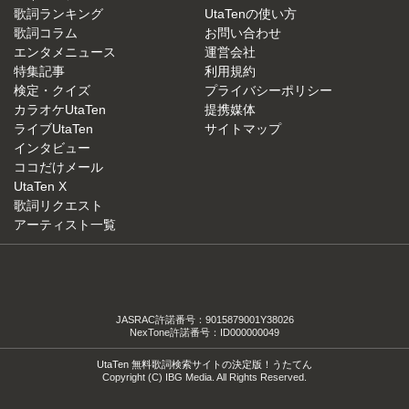
歌詞ランキング
UtaTenの使い方
歌詞コラム
お問い合わせ
エンタメニュース
運営会社
特集記事
利用規約
検定・クイズ
プライバシーポリシー
カラオケUtaTen
提携媒体
ライブUtaTen
サイトマップ
インタビュー
ココだけメール
UtaTen X
歌詞リクエスト
アーティスト一覧
JASRAC許諾番号：9015879001Y38026
NexTone許諾番号：ID000000049
UtaTen 無料歌詞検索サイトの決定版！うたてん
Copyright (C) IBG Media. All Rights Reserved.