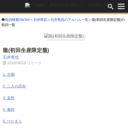
歌詞検索UtaTen
石井竜也
石井竜也のアルバム一覧
龍(初回生産限定盤)の
歌詞一覧
龍(初回生産限定盤)
石井竜也
2018/04/18 リリース
1. 古都
2. 二人の恋糸
3. 哀愁
4. 春想
5. ひだまり