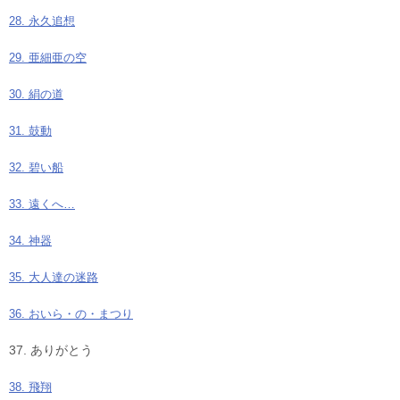
28. 永久追想
29. 亜細亜の空
30. 絹の道
31. 鼓動
32. 碧い船
33. 遠くへ…
34. 神器
35. 大人達の迷路
36. おいら・の・まつり
37. ありがとう
38. 飛翔