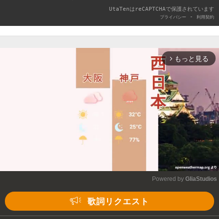
UtaTenはreCAPTCHAで保護されています
-
プライバシー
利用契約
もっと見る
arrow_forward_ios
Powered by 
GliaStudios
Mute
歌詞リクエスト