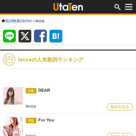
歌詞検索UtaTen
lecca
LINE
X
Facebook
は
て
な
ブ
ッ
ク
マ
ー
ク
leccaの人気歌詞ランキング
DEAR
1位
lecca
歌詞を見る
For You
2位
lecca