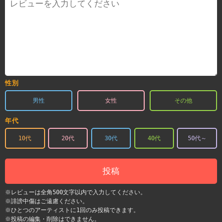
性別
男性
女性
その他
年代
10代
20代
30代
40代
50代～
投稿
※レビューは全角500文字以内で入力してください。
※誹謗中傷はご遠慮ください。
※ひとつのアーティストに1回のみ投稿できます。
※投稿の編集・削除はできません。