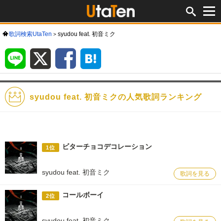
歌詞検索UtaTen
syudou feat. 初音ミク
LINE
X
Facebook
は
て
な
ブ
ッ
ク
マ
ー
ク
syudou feat. 初音ミクの人気歌詞ランキング
ビターチョコデコレーション
1位
syudou feat. 初音ミク
歌詞を見る
コールボーイ
2位
syudou feat. 初音ミク