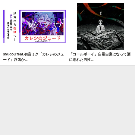
syudou feat.初音ミク「カレシのジュ
「コールボーイ」自暴自棄になって酒
ード」浮気か...
に溺れた男性...