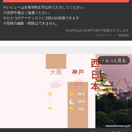
※レビューは全角500文字以内で入力してください。
※誹謗中傷はご遠慮ください。
※ひとつのアーティストに1回のみ投稿できます。
※投稿の編集・削除はできません。
UtaTenはreCAPTCHAで保護されています
-
プライバシー
利用契約
もっと見る
arrow_forward_ios