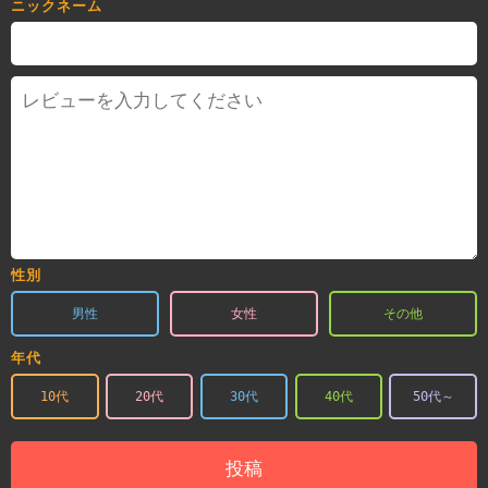
ニックネーム
性別
男性
女性
その他
年代
10代
20代
30代
40代
50代～
投稿