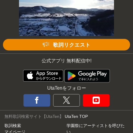
歌詞リクエスト
公式アプリ 無料配信中!
UtaTenをフォロー
無料歌詞検索サイト【UtaTen】
UtaTen TOP
歌詞検索
学園祭にアーティストを呼びた
マイページ
い