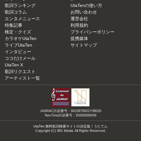
歌詞ランキング
UtaTenの使い方
歌詞コラム
お問い合わせ
エンタメニュース
運営会社
特集記事
利用規約
検定・クイズ
プライバシーポリシー
カラオケUtaTen
提携媒体
ライブUtaTen
サイトマップ
インタビュー
ココだけメール
UtaTen X
歌詞リクエスト
アーティスト一覧
JASRAC許諾番号：9015879001Y38026
NexTone許諾番号：ID000000049
UtaTen 無料歌詞検索サイトの決定版！うたてん
Copyright (C) IBG Media. All Rights Reserved.