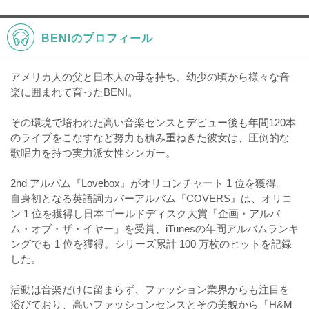
BENIのプロフィール
アメリカ人の父と日本人の母を持ち、幼少の頃から様々な音
楽に囲まれて育ったBENI。
その環境で培われた高い音楽センスとデビュー後も年間120本
のライブをこなすなど努力も積み重ねきた彼女は、圧倒的な
歌唱力を持つ実力派女性シンガー。
2nd アルバム『Lovebox』がオリコンチャート 1 位を獲得。
自身初となる英語詞カバーアルバム『COVERS』は、オリコ
ン 1 位を獲得し日本ゴールドディスク大賞「企画・アルバ
ム・オブ・ザ・イヤー」を受賞、iTunesの年間アルバムランキ
ングでも 1 位を獲得。シリーズ累計 100 万枚のヒットを記録
した。
活動は音楽だけに留まらず、ファッション業界からも注目を
浴びており、高いファッションセンスとその美貌から「H&M