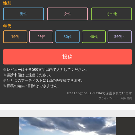
性別
男性
女性
その他
年代
10代
20代
30代
40代
50代～
投稿
※レビューは全角500文字以内で入力してください。
※誹謗中傷はご遠慮ください。
※ひとつのアーティストに1回のみ投稿できます。
※投稿の編集・削除はできません。
UtaTenはreCAPTCHAで保護されています
-
プライバシー
利用契約