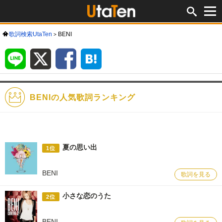
歌詞検索UtaTen
BENI
LINE
X
Facebook
は
て
な
ブ
ッ
ク
マ
ー
ク
BENIの人気歌詞ランキング
夏の思い出
1位
BENI
歌詞を見る
小さな恋のうた
2位
BENI